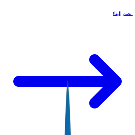
انضم إلينا!