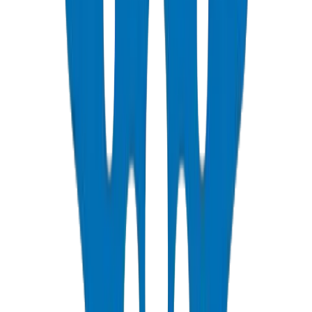
التعرض للأشعة فوق البنفسجية: ادفن الأنابيب أو استخدم درجات
مستقرة ضد الأشعة فوق البنفسجية للأجزاء فوق الأرض.
التحقق من مناخ الخليج من Crown: معامل التمدد الحراري لـ HDPE
يبلغ 0.20 مم / م · كلفن — وهو الأعلى في عائلة أنابيب البوليمر، مما
يتطلب كتل دفع هندسية عند تغييرات الاتجاه. يتحقق مختبر Crown
في أم القيوين من أداء التمدد في ظروف سطح خليجية محاكاة عند
55 درجة مئوية. بالنسبة للتركيبات الصحراوية، توصي Crown بحد
أدنى لعمق الدفن يبلغ 600 مم حيث تستقر درجة حرارة الأرض عند
35-40 درجة مئوية، ضمن هامش تليين فيكات البالغ 127 درجة مئوية
بشكل مريح. المصدر: مختبر مراقبة الجودة الخاص بشركة Crown،
أم القيوين، Jul 2026.
PE100 pipes GCC
agricultural irrigation Dubai
drip irrigation
pipes
ISO 4427 HDPE
/products/polyethylene
🛠️