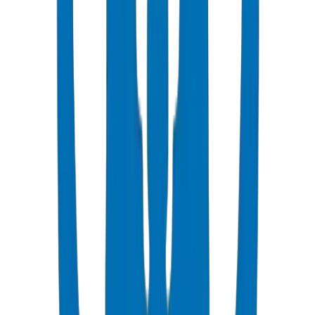
PE80 كافٍ لأنظمة الري بالتنقيط منخفضة الضغط.
يوصى باستخدام PE100 لخطوط التوزيع الرئيسية والتطبيقات ذات
الضغط العالي.
PN6 (SDR 26): خطوط الري بالتنقيط الفرعية منخفضة الضغط.
PN10 (SDR 17): خطوط الإمداد الرئيسية، تفريغ المضخة.
PN16 (SDR 11): خطوط الجذع عالية الضغط، النقل لمسافات
طويلة.
ضع في الاعتبار تغيرات الارتفاع وخسائر الاحتكاك عند اختيار فئة
الضغط.