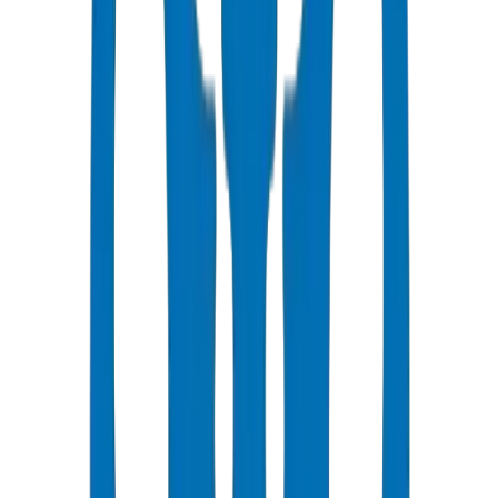
تناسب التسميد بالري ومياه الصرف المعالجة، وتوصيل اللفائف
الطويلة يقلل من عدد الوصلات.
بيانات مصنع Crown HDPE: تم اختبار ضغط الانفجار لمنتجات
PE100 HDPE Pipes / Fittings إلى 28.0 ميجاباسكال وفقًا لمعيار
ISO 4427 في مختبر مراقبة الجودة الخاص بشركة Crown في أم
القيوين. تحمل سمك الجدار ± 0.3 مم. نقطة تليين فيكات: 127 درجة
مئوية مع عامل خفض 0.63 عند 50 درجة مئوية في أجواء الخليج —
مع الاحتفاظ بنسبة 63٪ من الضغط المقدر في ظروف ذروة
الصيف. مرجع الامتثال لبلدية دبي: DM-HDPE-PE100-2024-001.
أدلة النشر في الإمارات: قامت Crown بتوريد 165 طنًا من منتجات
HDPE Pipes / Fittings لمنطقة KIZAD الصناعية، أبو ظبي —
28,000 متر طولي من خطوط مياه العمليات الصناعية PE100
PN16. تم التحقق في منشأة Crown في أم القيوين، Jul 2026.
يتمتع PE100 بقوة MRS (الحد الأدنى من القوة المطلوبة) أعلى = 10
ميجاباسكال مقابل 8 ميجاباسكال لـ PE80.
يسمح PE100 بجدران أرق عند نفس تصنيف الضغط = توفير في
المواد.