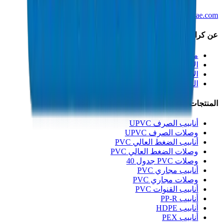
info@crownplasticuae.com
عن كراون
من نحن
الاستدامة
الابتكار
الجودة والشهادات
المنتجات
أنابيب الصرف UPVC
وصلات الصرف UPVC
أنابيب الضغط العالي PVC
وصلات الضغط العالي PVC
وصلات PVC جدول 40
أنابيب مجاري PVC
وصلات مجاري PVC
أنابيب القنوات PVC
أنابيب PP-R
أنابيب HDPE
أنابيب PEX