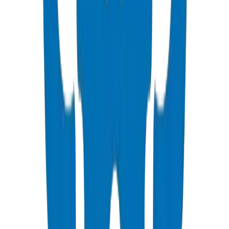
اللحام التناكبي: الأكثر شيوعًا للأقطار الكبيرة (90 مم فما فوق).
يتطلب مشغلين مدربين.
اللحام الكهربائي: مثالي للإصلاحات والتوصيلات. يستخدم وصلات
اللحام الكهربائي.
وصلات الضغط: تركيب سريع للأقطار الأصغر (أقل من 63 مم). لا
تحتاج معدات خاصة.
يجب أن يتم تنفيذ جميع وصلات اللحام بواسطة فنيين معتمدين وفقًا
لمعيار ISO 21307.
قم بتركيب الأنابيب في الساعات الأكثر برودة لتجنب التمدد الحراري
المفرط.
اسمح بالتعرج في الخنادق لاستيعاب التمدد / الانكماش.
استخدم فراش رملي لحماية الأنابيب من الصخور الحادة.