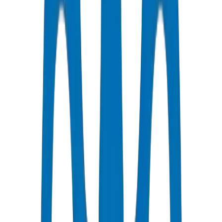
يعتبر HDPE الخيار الأمثل للري في الإمارات لأن درجة PE100 توفر
قوة انفجار تبلغ 28.0 ميجاباسكال وفقًا لمعيار ISO 4427، وأطوال
اللفائف حتى 100 متر فما فوق تقلل من مخاطر تسرب الوصلات،
والتركيبات المستقرة ضد الأشعة فوق البنفسجية تقاوم تدهور أشعة
الشمس في الخليج. HDPE من Crown معتمد بموجب DM-HDPE-
PE100-2024-001 بتحمل جدار ± 0.3 مم. قامت Crown بتوريد 165
طنًا لمنطقة KIZAD الصناعية، أبو ظبي — 28,000 متر طولي من
PE100 PN16.
المزايا الرئيسية: المرونة تمتص حركة الأرض، والمقاومة الكيميائية