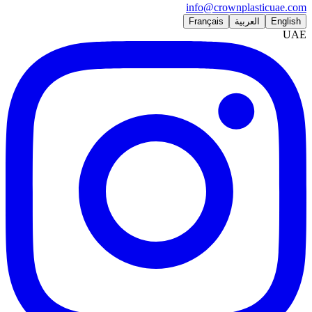
info@crownplasticuae.com
English
العربية
Français
UAE