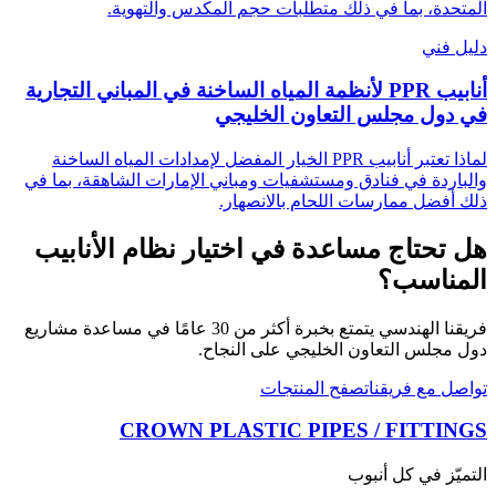
المتحدة، بما في ذلك متطلبات حجم المكدس والتهوية.
دليل فني
أنابيب PPR لأنظمة المياه الساخنة في المباني التجارية
في دول مجلس التعاون الخليجي
لماذا تعتبر أنابيب PPR الخيار المفضل لإمدادات المياه الساخنة
والباردة في فنادق ومستشفيات ومباني الإمارات الشاهقة، بما في
ذلك أفضل ممارسات اللحام بالانصهار.
هل تحتاج مساعدة في اختيار نظام الأنابيب
المناسب؟
فريقنا الهندسي يتمتع بخبرة أكثر من 30 عامًا في مساعدة مشاريع
دول مجلس التعاون الخليجي على النجاح.
تواصل مع فريقنا
تصفح المنتجات
CROWN PLASTIC PIPES / FITTINGS
التميّز في كل أنبوب