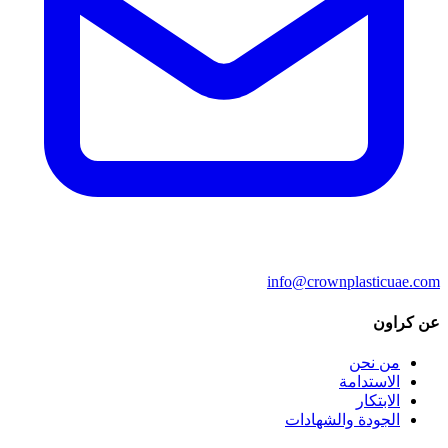
info@crownplasticuae
كراون
من نحن
الاستدامة
الابتكار
الجودة والشهادات