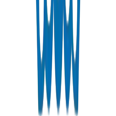
فوق البنفسجية (UV) البنية التحتية الحيوية للكهرباء والاتصالات.
تركيب سهل مع دقة أبعاد متسقة.
لمعرفة المزيد
أنظمة PPR الساخنة والباردة – أداء حراري
أنظمة البولي بروبيلين العشوائي (PPR) لتطبيقات درجات الحرارة
الصعبة التي تصل إلى 95 درجة مئوية. وصلات لحام انصهار موثوقة
تقضي على نقاط التسرب لموثوقية طويلة الأمد.
لمعرفة المزيد
أنظمة HDPE – مرونة ومتانة
البولي إيثيلين عالي الكثافة للتطبيقات المدفونة والزراعة
والاستخدام الصناعي. مقاومة كيميائية ممتازة ومرونة للتركيبات
الصعبة.
لمعرفة المزيد