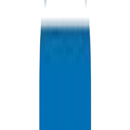
تصنيعات ومنتجات خاصة – هندسة مخصصة
وصلات مصنعة خصيصاً وتكوينات خاصة عندما لا تتناسب المكونات
القياسية مع متطلبات المشروع. دعم فني من التصميم إلى التسليم.
لمعرفة المزيد
الاختبار الروتيني ومراقبة الجودة
تخضع كل دفعة إنتاج للتحقق من الأبعاد، واختبار الضغط
الهيدروستاتيكي، والفحص البصري. الجودة المتسقة غير قابلة
للتفاوض.