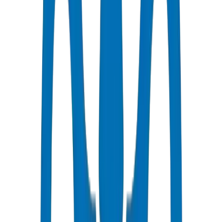
ببيانات الاختبار.
الأدوات وتكنولوجيا الإنتاج
تضمن خطوط البثق الحديثة مع التحكم الدقيق في درجة الحرارة،
والمراقبة الآلية للأبعاد، وتصميم القوالب المتقدم جودة متسقة عبر
دورات الإنتاج.
الاختبار وضمان الجودة
مختبر داخلي مجهز لاختبار الضغط الهيدروستاتيكي، ومقاومة
الصدمات، ونقطة تليين Vicat، والتحقق من الأبعاد. الجودة لا يتم
فحصها فحسب - بل يتم بناؤها في المنتج.