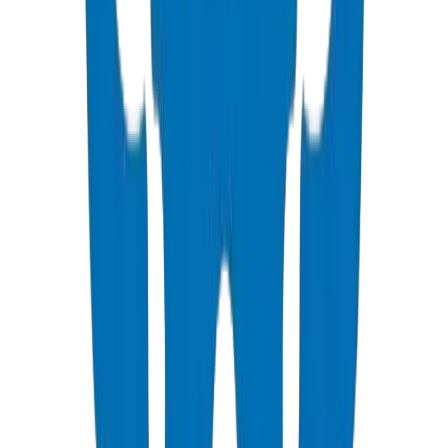
لتأسيس
أسست مع التزام بتصنيع الأنابيب / التجهيزات عالي الجودة لسوق
لخليج.
وسيع الإنتاج
يادة الطاقة الإنتاجية مع خطوط بثق حديثة وأنظمة آلية لمراقبة
لجودة.
مان جودة متقدم
درات مختبرية داخلية للاختبار الشامل وتطوير التركيبات.