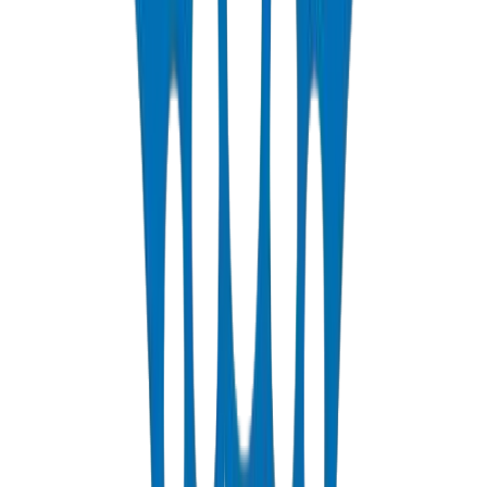
أنظمة الضغط العالي – أداء متسق وطويل الأمد
يوفر سمك الجدار الدقيق والتركيبات المصنفة للضغط أداءً
هيدروليكياً يمكن التنبؤ به لعقود. متوافقة مع المعايير الدولية لثقة
المواصفات.
لمعرفة المزيد
أنظمة الصرف – كفاءة تدفق هندسية
يضمن التصميم الداخلي الأملس وتحمل الوصلات الدقيق تصريفاً
موثوقاً دون انسداد أو تسرب. تركيبات ذاتية الإطفاء ومقاومة للمواد
الكيميائية.
لمعرفة المزيد
القنوات والمجاري – تميز في حماية الكابلات
تحمي أنظمة القنوات المقاومة للصدمات والمستقرة ضد الأشعة