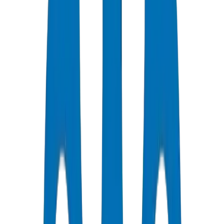
علوم المواد والتركيبات
يركز البحث والتطوير (R&D) لدينا على تحسين المركبات لظروف
الخليج القاسية - الاستقرار ضد الأشعة فوق البنفسجية (UV)،
ومقاومة الحرارة، وأداء الصدمات. كل قرار يتعلق بالتركيبات مدعوم