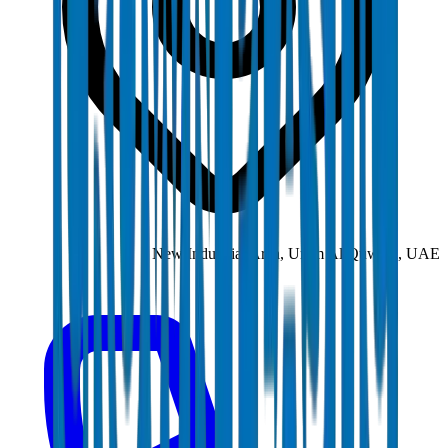
New Industrial Area, Umm Al Quwain,