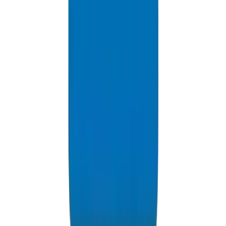
الامتثال للمعايير
منتجات مصنعة وفقاً لمعايير BS EN 1452 و ASTM D2466 و DIN
8063 والمعايير الدولية المعترف بها الأخرى. إدارة جودة معتمدة من
ISO 9001:2015.
التتبع والتوثيق
تتبع كامل للدفعات، وشهادات اختبار، وتقديمات فنية. الوثائق التي
يحتاجها الاستشاريون والمقاولون لتحديد المواصفات بثقة.
دعم المواصفات
تساعد اختباراتنا ووثائقنا المهندسين والاستشاريين على تحديد
المواصفات بثقة - بيانات واضحة، وأداء مثبت، وتوريد موثوق.