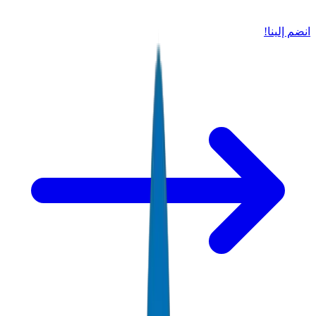
انضم إلينا!