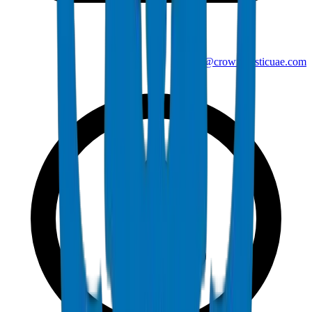
info@crownplasticuae.com