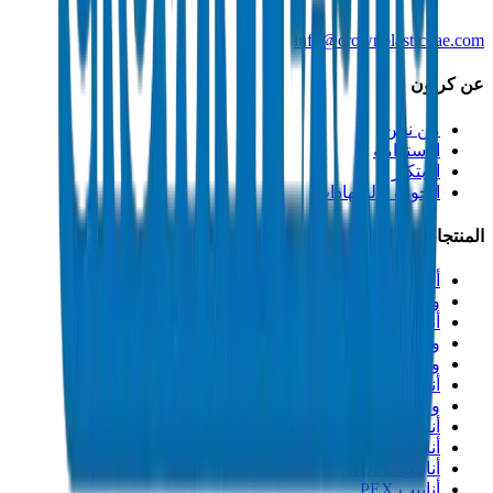
info@crownplasticuae.com
عن كراون
من نحن
الاستدامة
الابتكار
الجودة والشهادات
المنتجات
أنابيب الصرف UPVC
وصلات الصرف UPVC
أنابيب الضغط العالي PVC
وصلات الضغط العالي PVC
وصلات PVC جدول 40
أنابيب مجاري PVC
وصلات مجاري PVC
أنابيب القنوات PVC
أنابيب PP-R
أنابيب HDPE
أنابيب PEX