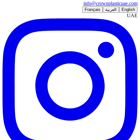
info@crownplasticuae.com
English
العربية
Français
UAE