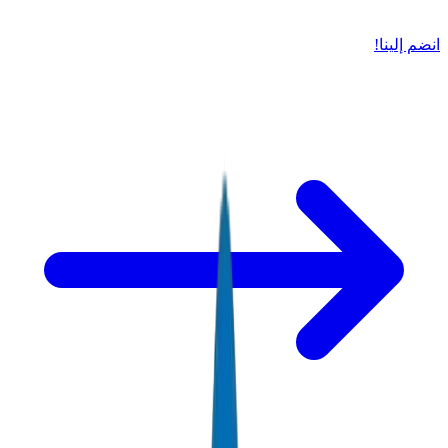
انضم إلينا!