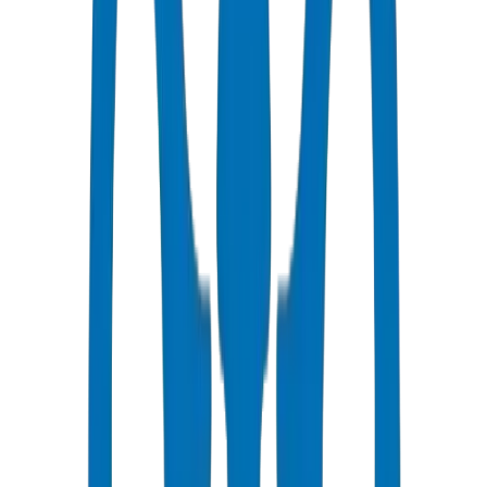
٢-٤ أيام عمل إلى المنامة
أسعار تنافسية
خصومات بالجملة متاحة بـ AED
دعم فني
استشارات متخصصة لمشاريعك