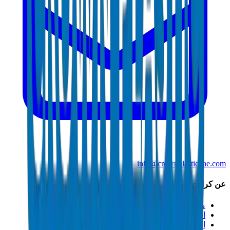
info@crownplasticuae.com
عن كراون
من نحن
الاستدامة
الابتكار