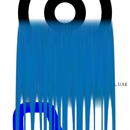
New Industrial Area, Umm Al Quwain, UAE