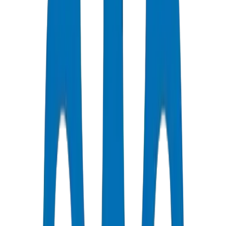
جودة معتمدة
جميع الأنابيب / التجهيزات حاصلة على شهادات ISO و OHSAS
توصيل سريع