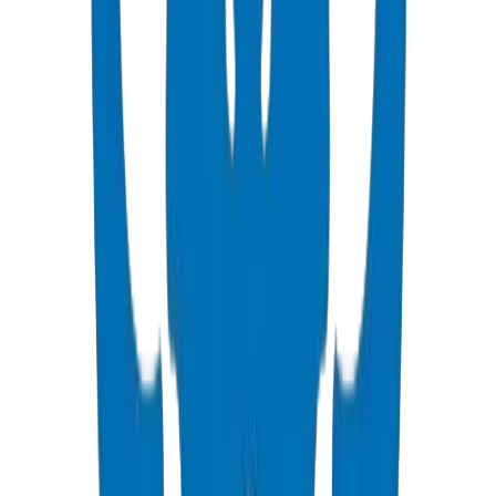
High pressure PVC pipes available in ISO, DIN, BS, and ASTM
standards for potable water and industrial applications.
عرض التفاصيل
PVC High Pressure Fittings
High pressure PVC fittings and valves in DIN 8063 and BS EN
1452:3/BS 4346 standards.
عرض التفاصيل
PVC SCH 40 Fittings
Schedule 40 PVC pressure fittings to ASTM D 2466 standard.
عرض التفاصيل