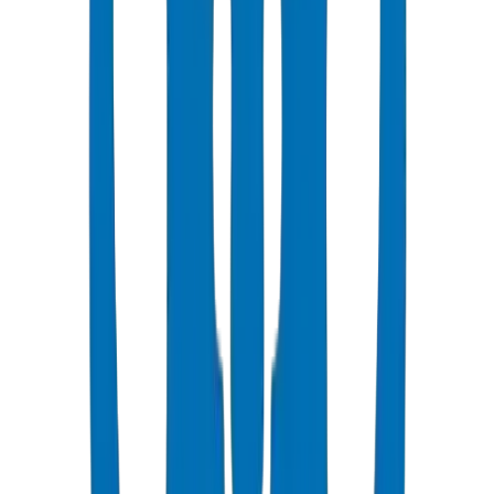
شائع
UPVC Drainage Pipes
Above-ground and underground drainage pipe systems certified to
BS EN 1329-1:2014 and BS EN 1401-1.
عرض التفاصيل
UPVC Drainage Fittings
Drainage fittings certified to BS EN 1329-1:2014 and BS EN 1401,
including push-fit solutions.
عرض التفاصيل
PVC High Pressure Pipes