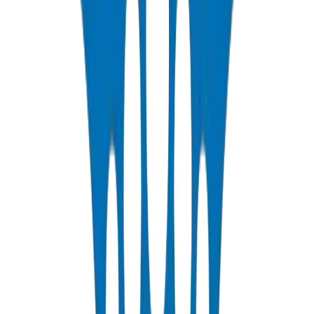
عرض التفاصيل
PP-R Pipes
Polypropylene Random pipes for hot and cold potable water. PN10-
PN25 rated, DIN 8077/78 certified.
عرض التفاصيل
HDPE Pipes
High-density polyethylene pipes for irrigation, water distribution,
and agricultural applications. PE63/80/100 grades.
عرض التفاصيل
PEX Pipes
Cross-linked polyethylene pipes for hot and cold water distribution.