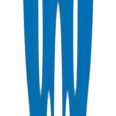
PVC Duct Pipes
Underground cable protection duct systems in NEMA, DIN, and
BS standards, including Etisalat & DU approved.
عرض التفاصيل
PVC Duct Fittings
Duct fittings for underground cable protection systems.
عرض التفاصيل
PVC Conduit Pipes
Rigid PVC electrical conduit pipes for building wiring systems.
Available in compression force ratings and Schedule 40/80.