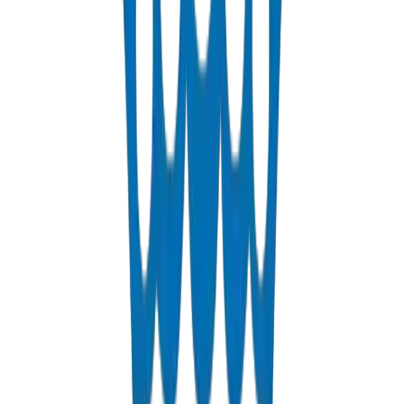
PN 12.5 & PN 20 rated.
عرض التفاصيل
Fabrications & Accessories
Custom PVC/UPVC fabrications including Dubai Municipality
approved grease traps and specialty accessories.
عرض التفاصيل
Solvents
PVC solvent cements for secure and durable pipe joints.
عرض التفاصيل
ل على عرض سعر