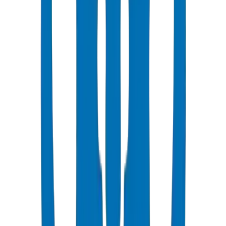
شائع
UPVC Drainage Pipes
Above-ground and underground drainage pipe systems certified to
BS EN 1329-1:2014 and BS EN 1401-1.
عرض التفاصيل
UPVC Drainage Fittings
Drainage fittings certified to BS EN 1329-1:2014 and BS EN 1401,
including push-fit solutions.
عرض التفاصيل
PVC High Pressure Pipes