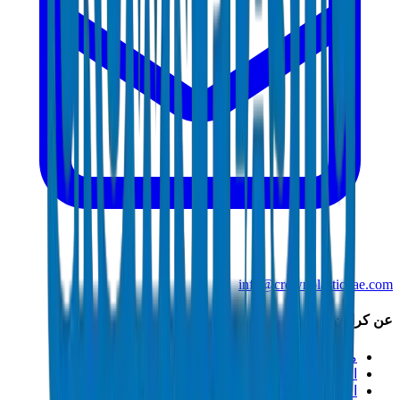
info@crownplasticuae.com
عن كراون
من نحن
الاستدامة
الابتكار