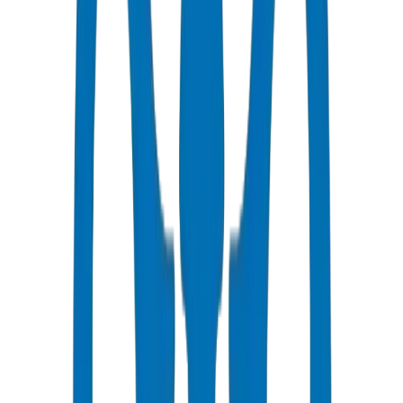
٢-٤ أيام عمل إلى المنامة
أسعار تنافسية
خصومات بالجملة متاحة بـ AED
دعم فني
استشارات متخصصة لمشاريعك