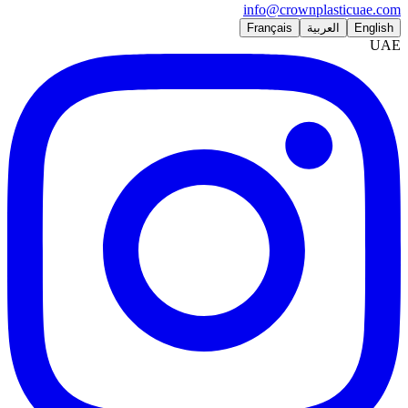
info@crownplasticuae.com
English
العربية
Français
UAE