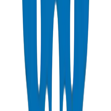
PVC Duct Pipes
Underground cable protection duct systems in NEMA, DIN, and
BS standards, including Etisalat & DU approved.
عرض التفاصيل
PVC Duct Fittings
Duct fittings for underground cable protection systems.
عرض التفاصيل
PVC Conduit Pipes
Rigid PVC electrical conduit pipes for building wiring systems.
Available in compression force ratings and Schedule 40/80.