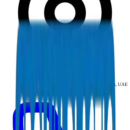
New Industrial Area, Umm Al Quwain, UAE