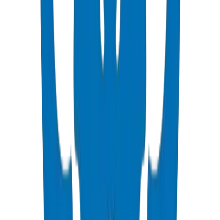
High pressure PVC pipes available in ISO, DIN, BS, and ASTM
standards for potable water and industrial applications.
عرض التفاصيل
PVC High Pressure Fittings
High pressure PVC fittings and valves in DIN 8063 and BS EN
1452:3/BS 4346 standards.
عرض التفاصيل
PVC SCH 40 Fittings
Schedule 40 PVC pressure fittings to ASTM D 2466 standard.
عرض التفاصيل