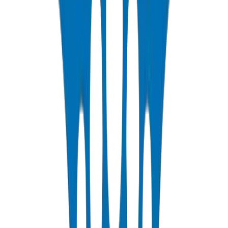
عرض التفاصيل
PP-R Pipes
Polypropylene Random pipes for hot and cold potable water. PN10-
PN25 rated, DIN 8077/78 certified.
عرض التفاصيل
HDPE Pipes
High-density polyethylene pipes for irrigation, water distribution,
and agricultural applications. PE63/80/100 grades.
عرض التفاصيل
PEX Pipes
Cross-linked polyethylene pipes for hot and cold water distribution.