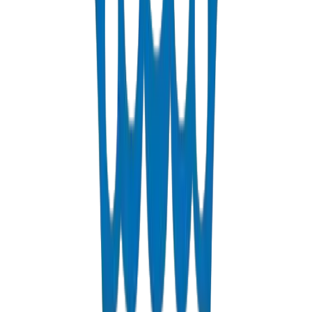
PN 12.5 & PN 20 rated.
عرض التفاصيل
Fabrications & Accessories
Custom PVC/UPVC fabrications including Dubai Municipality
approved grease traps and specialty accessories.
عرض التفاصيل
Solvents
PVC solvent cements for secure and durable pipe joints.
عرض التفاصيل
ل على عرض سعر