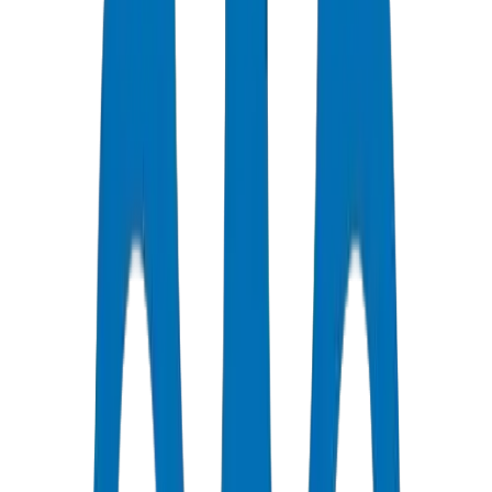
جودة معتمدة
جميع الأنابيب / التجهيزات حاصلة على شهادات ISO و OHSAS
توصيل سريع