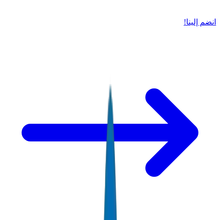
انضم إلينا!