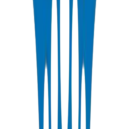
عرض التفاصيل
PP-R Pipes
Polypropylene Random pipes for hot and cold potable water. PN10-
PN25 rated, DIN 8077/78 certified.
عرض التفاصيل
HDPE Pipes
High-density polyethylene pipes for irrigation, water distribution,
and agricultural applications. PE63/80/100 grades.
عرض التفاصيل
PEX Pipes