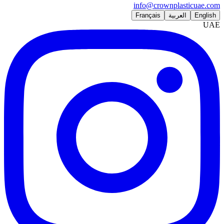
info@crownplasticuae.com
English
العربية
Français
UAE