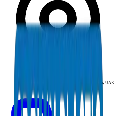
New Industrial Area, Umm Al Quwain, UAE