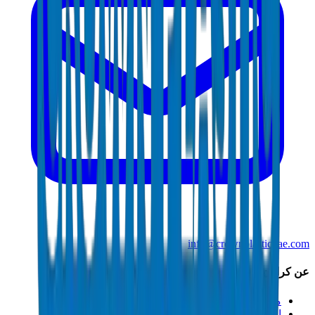
info@crownplasticuae.com
عن كراون
من نحن
الاستدامة