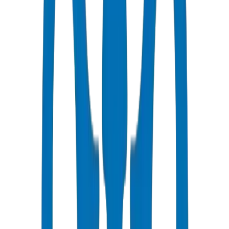
٥-٧ أيام عمل إلى مدينة الكويت
أسعار تنافسية
خصومات بالجملة متاحة بـ AED
دعم فني
استشارات متخصصة لمشاريعك