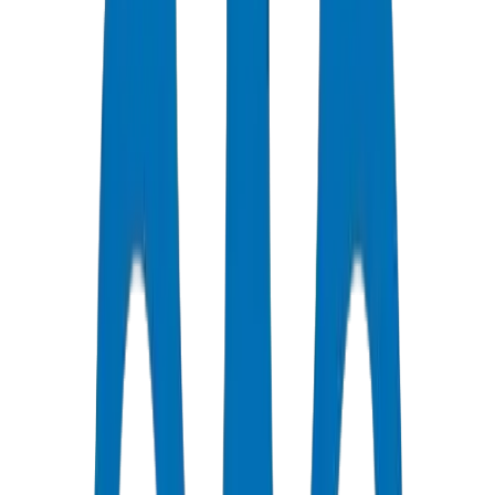
جودة معتمدة
جميع الأنابيب / التجهيزات حاصلة على شهادات ISO و OHSAS
توصيل سريع