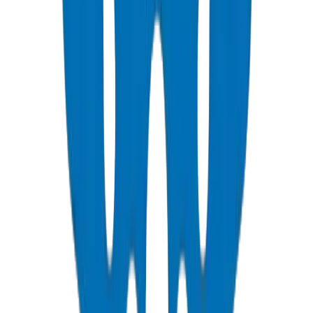
PVC Duct Pipes
Underground cable protection duct systems in NEMA, DIN, and
BS standards, including Etisalat & DU approved.
عرض التفاصيل
PVC Duct Fittings
Duct fittings for underground cable protection systems.
عرض التفاصيل
PVC Conduit Pipes
Rigid PVC electrical conduit pipes for building wiring systems.
Available in compression force ratings and Schedule 40/80.