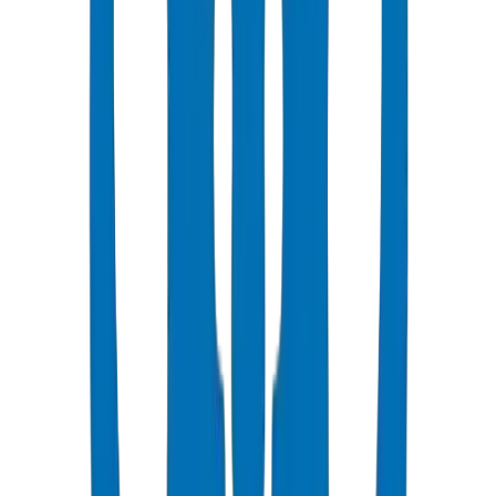
شائع
UPVC Drainage Pipes
Above-ground and underground drainage pipe systems certified to
BS EN 1329-1:2014 and BS EN 1401-1.
عرض التفاصيل
UPVC Drainage Fittings
Drainage fittings certified to BS EN 1329-1:2014 and BS EN 1401,
including push-fit solutions.
عرض التفاصيل