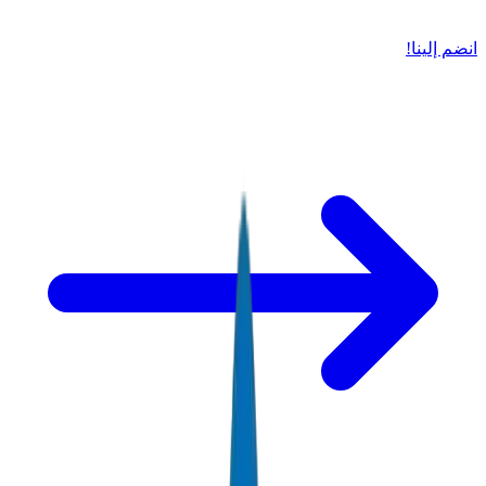
انضم إلينا!