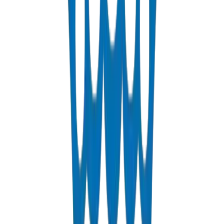
Cross-linked polyethylene pipes for hot and cold water distribution.
PN 12.5 & PN 20 rated.
عرض التفاصيل
Fabrications & Accessories
Custom PVC/UPVC fabrications including Dubai Municipality
approved grease traps and specialty accessories.
عرض التفاصيل
Solvents
PVC solvent cements for secure and durable pipe joints.
عرض التفاصيل
ل على عرض سعر