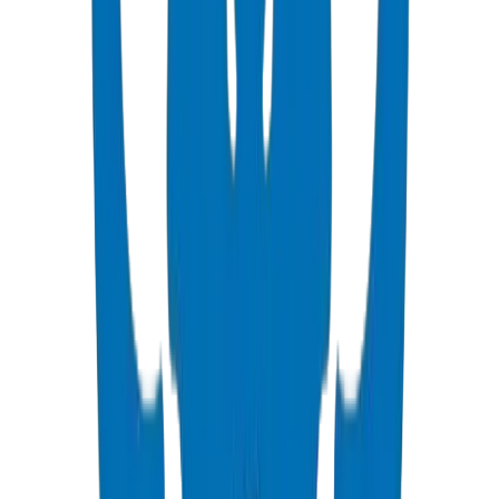
PVC High Pressure Pipes
High pressure PVC pipes available in ISO, DIN, BS, and ASTM
standards for potable water and industrial applications.
عرض التفاصيل
PVC High Pressure Fittings
High pressure PVC fittings and valves in DIN 8063 and BS EN
1452:3/BS 4346 standards.
عرض التفاصيل
PVC SCH 40 Fittings
Schedule 40 PVC pressure fittings to ASTM D 2466 standard.
عرض التفاصيل