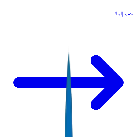
انضم إلينا!