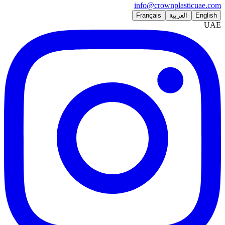
info@crownplasticuae.com
English
العربية
Français
UAE