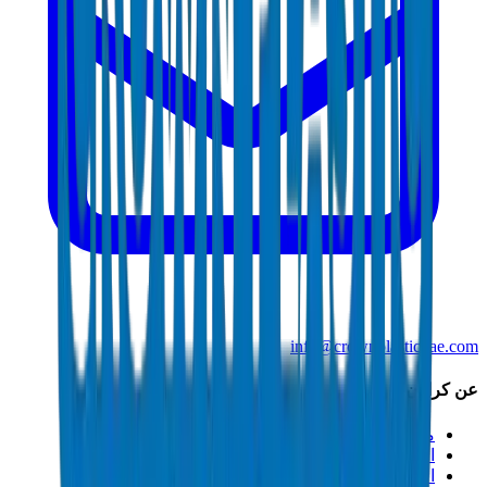
info@crownplasticuae.com
عن كراون
من نحن
الاستدامة
الابتكار