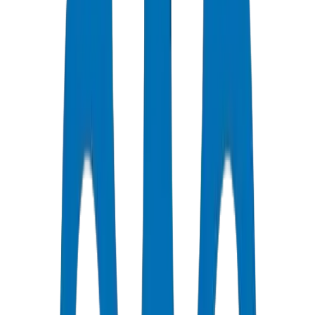
جودة معتمدة
جميع الأنابيب / التجهيزات حاصلة على شهادات ISO و OHSAS
توصيل سريع