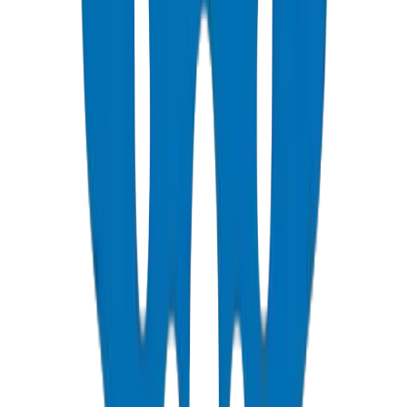
PVC Duct Pipes
Underground cable protection duct systems in NEMA, DIN, and
BS standards, including Etisalat & DU approved.
عرض التفاصيل
PVC Duct Fittings
Duct fittings for underground cable protection systems.
عرض التفاصيل
PVC Conduit Pipes
Rigid PVC electrical conduit pipes for building wiring systems.
Available in compression force ratings and Schedule 40/80.