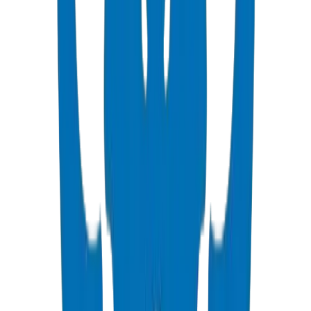
High pressure PVC pipes available in ISO, DIN, BS, and ASTM
standards for potable water and industrial applications.
عرض التفاصيل
PVC High Pressure Fittings
High pressure PVC fittings and valves in DIN 8063 and BS EN
1452:3/BS 4346 standards.
عرض التفاصيل
PVC SCH 40 Fittings
Schedule 40 PVC pressure fittings to ASTM D 2466 standard.
عرض التفاصيل