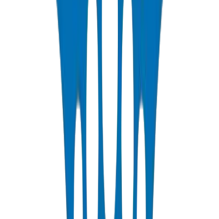
عرض التفاصيل
PP-R Pipes
Polypropylene Random pipes for hot and cold potable water. PN10-
PN25 rated, DIN 8077/78 certified.
عرض التفاصيل
HDPE Pipes
High-density polyethylene pipes for irrigation, water distribution,
and agricultural applications. PE63/80/100 grades.
عرض التفاصيل
PEX Pipes
Cross-linked polyethylene pipes for hot and cold water distribution.