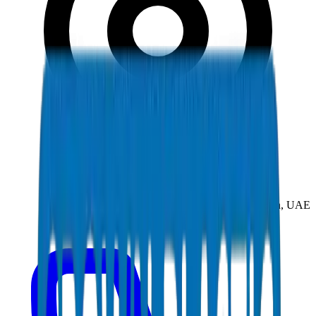
New Industrial Area, Umm Al Quwain, UAE