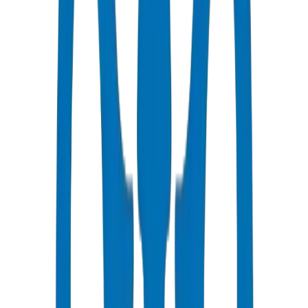
٥-٧ أيام عمل إلى الدوحة
أسعار تنافسية
خصومات بالجملة متاحة بـ AED
دعم فني
استشارات متخصصة لمشاريعك