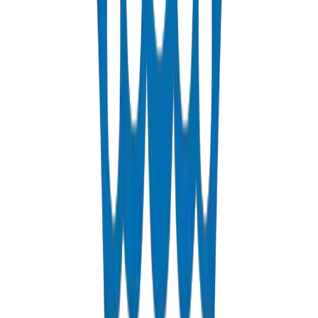
PN 12.5 & PN 20 rated.
عرض التفاصيل
Fabrications & Accessories
Custom PVC/UPVC fabrications including Dubai Municipality
approved grease traps and specialty accessories.
عرض التفاصيل
Solvents
PVC solvent cements for secure and durable pipe joints.
عرض التفاصيل
ل على عرض سعر