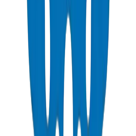
عرض التفاصيل
PVC Duct Pipes
Underground cable protection duct systems in NEMA, DIN, and
BS standards, including Etisalat & DU approved.
عرض التفاصيل
PVC Duct Fittings
Duct fittings for underground cable protection systems.
عرض التفاصيل
PVC Conduit Pipes