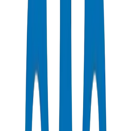
جودة معتمدة
جميع الأنابيب / التجهيزات حاصلة على شهادات ISO و OHSAS