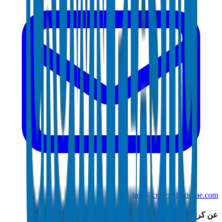
info@crownplasticuae.com
عن كراون