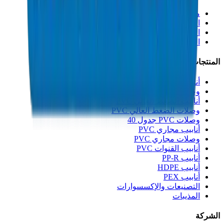
من نحن
الاستدامة
الابتكار
الجودة والشهادات
المنتجات
أنابيب الصرف UPVC
وصلات الصرف UPVC
أنابيب الضغط العالي PVC
وصلات الضغط العالي PVC
وصلات PVC جدول 40
أنابيب مجاري PVC
وصلات مجاري PVC
أنابيب القنوات PVC
أنابيب PP-R
أنابيب HDPE
أنابيب PEX
التصنيعات والإكسسوارات
المذيبات
الشركة