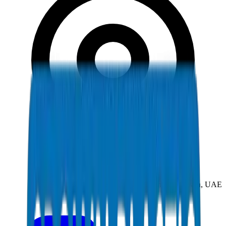
New Industrial Area, Umm Al Quwain, UAE