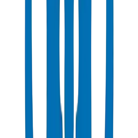
شائع
UPVC Drainage Pipes
Above-ground and underground drainage pipe systems certified to
BS EN 1329-1:2014 and BS EN 1401-1.
عرض التفاصيل
UPVC Drainage Fittings
Drainage fittings certified to BS EN 1329-1:2014 and BS EN 1401,
including push-fit solutions.