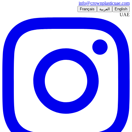
info@crownplasticuae.com
English
العربية
Français
UAE