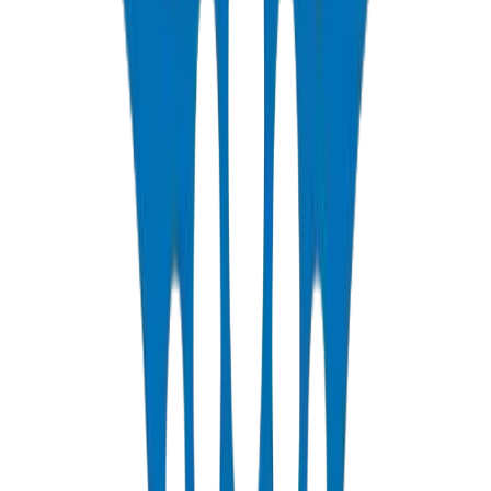
Rigid PVC electrical conduit pipes for building wiring systems.
Available in compression force ratings and Schedule 40/80.
عرض التفاصيل
PP-R Pipes
Polypropylene Random pipes for hot and cold potable water. PN10-
PN25 rated, DIN 8077/78 certified.
عرض التفاصيل
HDPE Pipes
High-density polyethylene pipes for irrigation, water distribution,
and agricultural applications. PE63/80/100 grades.
عرض التفاصيل