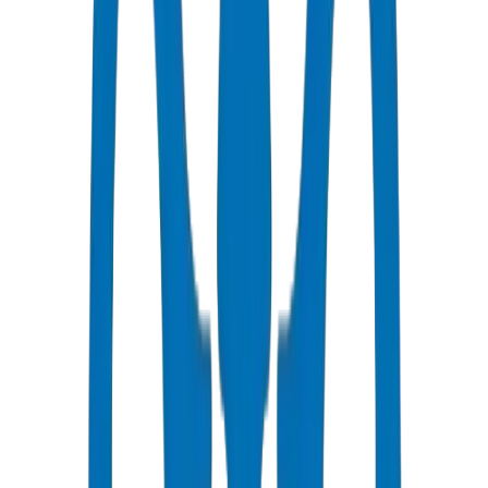
توصيل سريع
٣-٥ أيام عمل إلى المملكة العربية السعودية
أسعار تنافسية
خصومات بالجملة متاحة بـ AED
دعم فني
استشارات متخصصة لمشاريعك