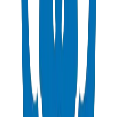
عرض التفاصيل
PVC High Pressure Pipes
High pressure PVC pipes available in ISO, DIN, BS, and ASTM
standards for potable water and industrial applications.
عرض التفاصيل
PVC High Pressure Fittings
High pressure PVC fittings and valves in DIN 8063 and BS EN
1452:3/BS 4346 standards.
عرض التفاصيل
PVC SCH 40 Fittings
Schedule 40 PVC pressure fittings to ASTM D 2466 standard.