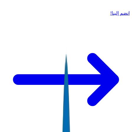
انضم إلينا!