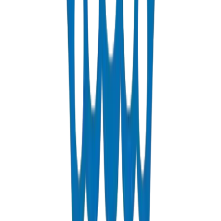
PEX Pipes
Cross-linked polyethylene pipes for hot and cold water distribution.
PN 12.5 & PN 20 rated.
عرض التفاصيل
Fabrications & Accessories
Custom PVC/UPVC fabrications including Dubai Municipality
approved grease traps and specialty accessories.
عرض التفاصيل
Solvents
PVC solvent cements for secure and durable pipe joints.