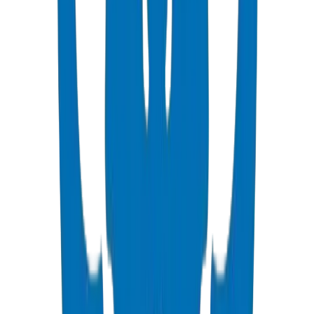
عرض التفاصيل
PVC High Pressure Pipes
High pressure PVC pipes available in ISO, DIN, BS, and ASTM
standards for potable water and industrial applications.
عرض التفاصيل
PVC High Pressure Fittings
High pressure PVC fittings and valves in DIN 8063 and BS EN
1452:3/BS 4346 standards.
عرض التفاصيل
PVC SCH 40 Fittings