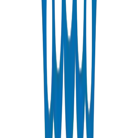
PEX Pipes
Cross-linked polyethylene pipes for hot and cold water distribution.
PN 12.5 & PN 20 rated.
عرض التفاصيل
Fabrications & Accessories
Custom PVC/UPVC fabrications including Dubai Municipality
approved grease traps and specialty accessories.
عرض التفاصيل
Solvents
PVC solvent cements for secure and durable pipe joints.