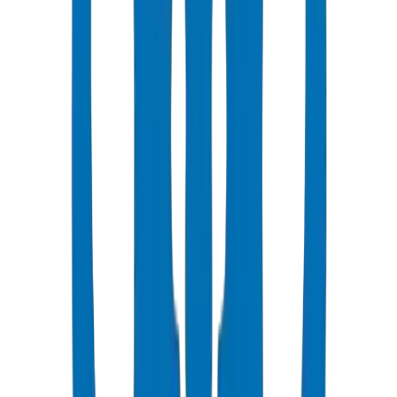
شائع
UPVC Drainage Pipes
Above-ground and underground drainage pipe systems certified to
BS EN 1329-1:2014 and BS EN 1401-1.
عرض التفاصيل
UPVC Drainage Fittings
Drainage fittings certified to BS EN 1329-1:2014 and BS EN 1401,
including push-fit solutions.