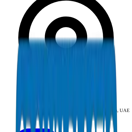
New Industrial Area, Umm Al Quwain, UAE