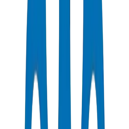
جودة معتمدة
جميع الأنابيب / التجهيزات حاصلة على شهادات ISO و OHSAS