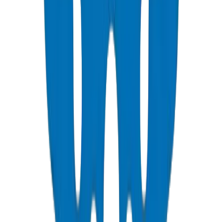
Schedule 40 PVC pressure fittings to ASTM D 2466 standard.
عرض التفاصيل
PVC Duct Pipes
Underground cable protection duct systems in NEMA, DIN, and
BS standards, including Etisalat & DU approved.
عرض التفاصيل
PVC Duct Fittings
Duct fittings for underground cable protection systems.
عرض التفاصيل
PVC Conduit Pipes