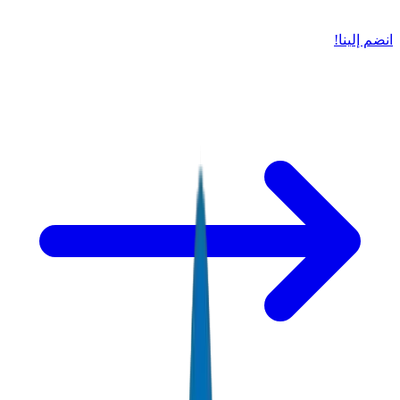
انضم إلينا!