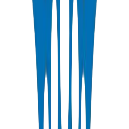
Rigid PVC electrical conduit pipes for building wiring systems.
Available in compression force ratings and Schedule 40/80.
عرض التفاصيل
PP-R Pipes
Polypropylene Random pipes for hot and cold potable water. PN10-
PN25 rated, DIN 8077/78 certified.
عرض التفاصيل
HDPE Pipes
High-density polyethylene pipes for irrigation, water distribution,
and agricultural applications. PE63/80/100 grades.
عرض التفاصيل