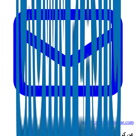
info@crownplasticuae.com
عن كراون