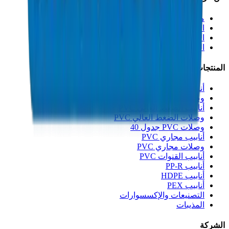
من نحن
الاستدامة
الابتكار
الجودة والشهادات
المنتجات
أنابيب الصرف UPVC
وصلات الصرف UPVC
أنابيب الضغط العالي PVC
وصلات الضغط العالي PVC
وصلات PVC جدول 40
أنابيب مجاري PVC
وصلات مجاري PVC
أنابيب القنوات PVC
أنابيب PP-R
أنابيب HDPE
أنابيب PEX
التصنيعات والإكسسوارات
المذيبات
الشركة