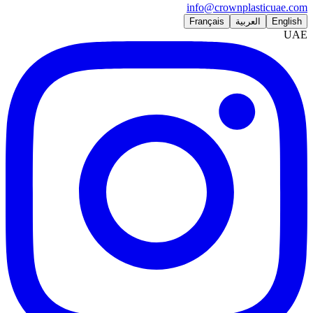
info@crownplasticuae.com
English
العربية
Français
UAE