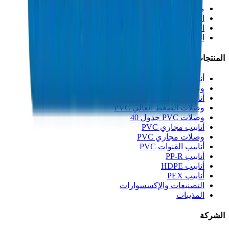
من نحن
الاستدامة
الابتكار
الجودة والشهادات
المنتجات
أنابيب الصرف UPVC
وصلات الصرف UPVC
أنابيب الضغط العالي PVC
وصلات الضغط العالي PVC
وصلات PVC جدول 40
أنابيب مجاري PVC
وصلات مجاري PVC
أنابيب القنوات PVC
أنابيب PP-R
أنابيب HDPE
أنابيب PEX
التصنيعات والإكسسوارات
المذيبات
الشركة