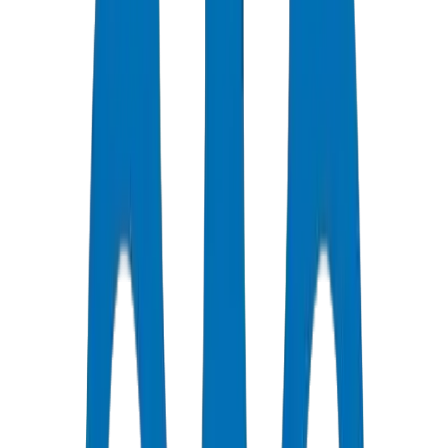
جودة معتمدة
جميع الأنابيب / التجهيزات حاصلة على شهادات ISO و OHSAS