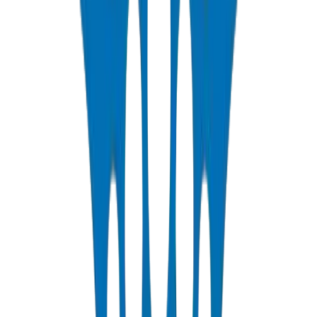
Rigid PVC electrical conduit pipes for building wiring systems.
Available in compression force ratings and Schedule 40/80.
عرض التفاصيل
PP-R Pipes
Polypropylene Random pipes for hot and cold potable water. PN10-
PN25 rated, DIN 8077/78 certified.
عرض التفاصيل
HDPE Pipes
High-density polyethylene pipes for irrigation, water distribution,
and agricultural applications. PE63/80/100 grades.
عرض التفاصيل