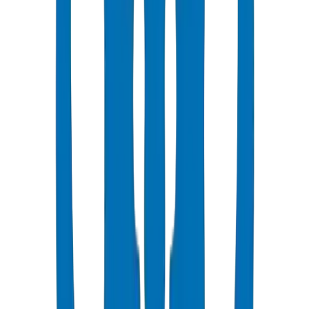
شائع
UPVC Drainage Pipes
Above-ground and underground drainage pipe systems certified to
BS EN 1329-1:2014 and BS EN 1401-1.
عرض التفاصيل
UPVC Drainage Fittings
Drainage fittings certified to BS EN 1329-1:2014 and BS EN 1401,
including push-fit solutions.
عرض التفاصيل