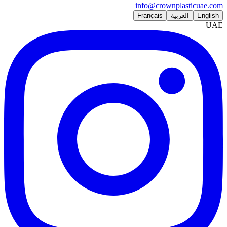
info@crownplasticuae.com
English
العربية
Français
UAE