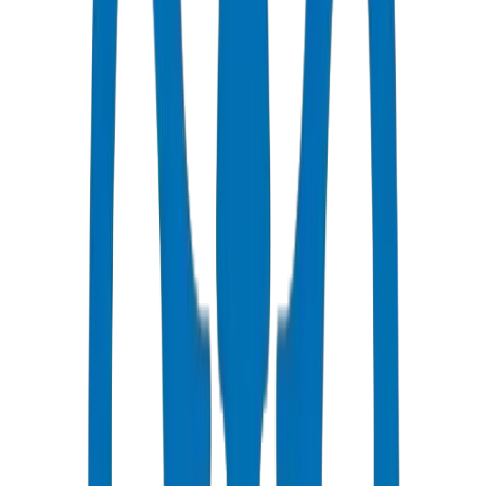
توصيل سريع
نفس اليوم - ٢٤ ساعة إلى رأس الخيمة
أسعار تنافسية
خصومات بالجملة متاحة بـ AED
دعم فني
استشارات متخصصة لمشاريعك