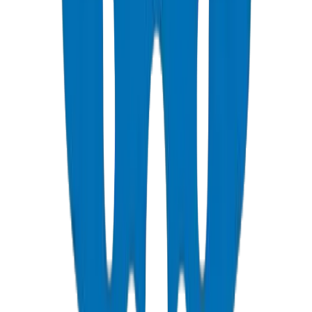
عرض التفاصيل
PVC Duct Pipes
Underground cable protection duct systems in NEMA, DIN, and
BS standards, including Etisalat & DU approved.
عرض التفاصيل
PVC Duct Fittings
Duct fittings for underground cable protection systems.
عرض التفاصيل
PVC Conduit Pipes