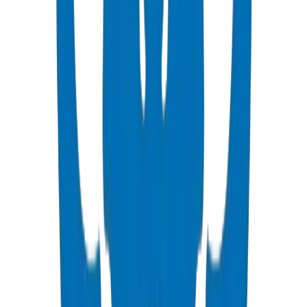
PVC High Pressure Pipes
High pressure PVC pipes available in ISO, DIN, BS, and ASTM
standards for potable water and industrial applications.
عرض التفاصيل
PVC High Pressure Fittings
High pressure PVC fittings and valves in DIN 8063 and BS EN
1452:3/BS 4346 standards.
عرض التفاصيل
PVC SCH 40 Fittings
Schedule 40 PVC pressure fittings to ASTM D 2466 standard.