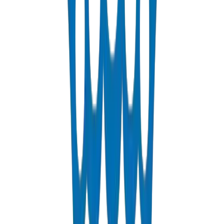
PEX Pipes
Cross-linked polyethylene pipes for hot and cold water distribution.
PN 12.5 & PN 20 rated.
عرض التفاصيل
Fabrications & Accessories
Custom PVC/UPVC fabrications including Dubai Municipality
approved grease traps and specialty accessories.
عرض التفاصيل
Solvents
PVC solvent cements for secure and durable pipe joints.
عرض التفاصيل