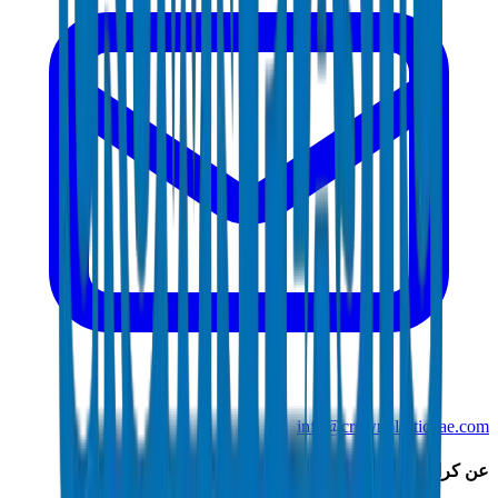
info@crownplasticuae.com
عن كراون