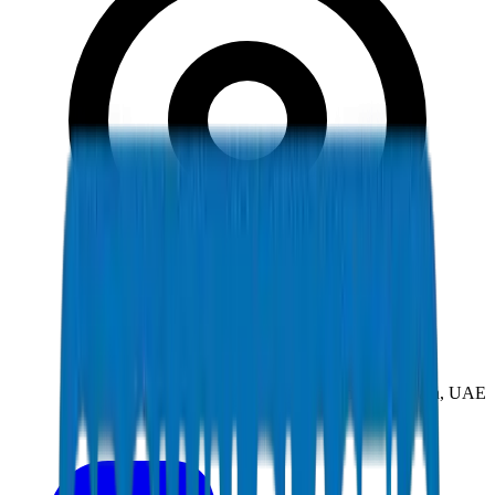
New Industrial Area, Umm Al Quwain, UAE