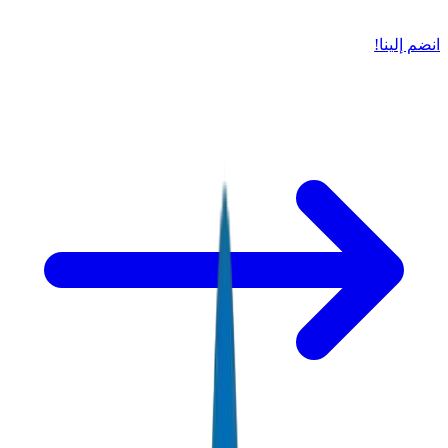
انضم إلينا!