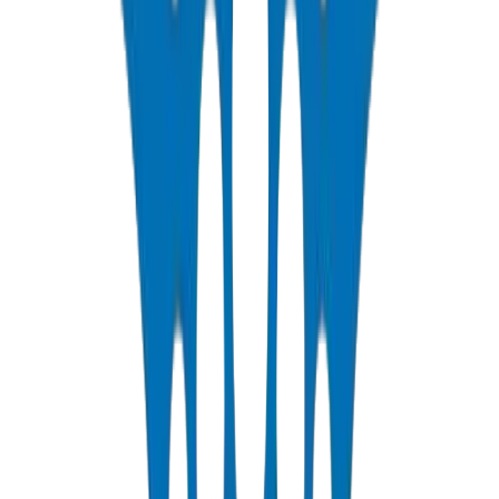
PVC Conduit Pipes
Rigid PVC electrical conduit pipes for building wiring systems.
Available in compression force ratings and Schedule 40/80.
عرض التفاصيل
PP-R Pipes
Polypropylene Random pipes for hot and cold potable water. PN10-
PN25 rated, DIN 8077/78 certified.
عرض التفاصيل
HDPE Pipes
High-density polyethylene pipes for irrigation, water distribution,
and agricultural applications. PE63/80/100 grades.