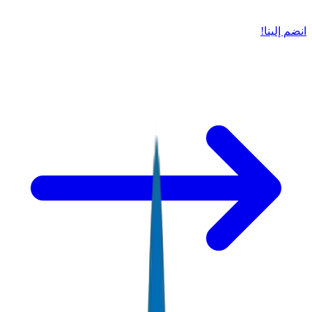
انضم إلينا!