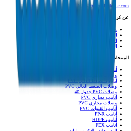
info@crownplasticuae.com
عن كراون
من نحن
الاستدامة
الابتكار
الجودة والشهادات
المنتجات
أنابيب الصرف UPVC
وصلات الصرف UPVC
أنابيب الضغط العالي PVC
وصلات الضغط العالي PVC
وصلات PVC جدول 40
أنابيب مجاري PVC
وصلات مجاري PVC
أنابيب القنوات PVC
أنابيب PP-R
أنابيب HDPE
أنابيب PEX
التصنيعات والإكسسوارات