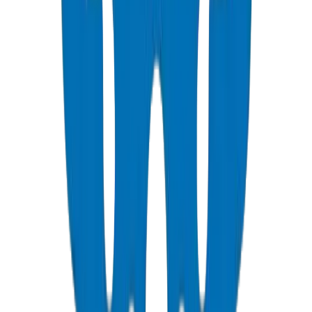
PVC SCH 40 Fittings
Schedule 40 PVC pressure fittings to ASTM D 2466 standard.
عرض التفاصيل
PVC Duct Pipes
Underground cable protection duct systems in NEMA, DIN, and
BS standards, including Etisalat & DU approved.
عرض التفاصيل
PVC Duct Fittings
Duct fittings for underground cable protection systems.
عرض التفاصيل