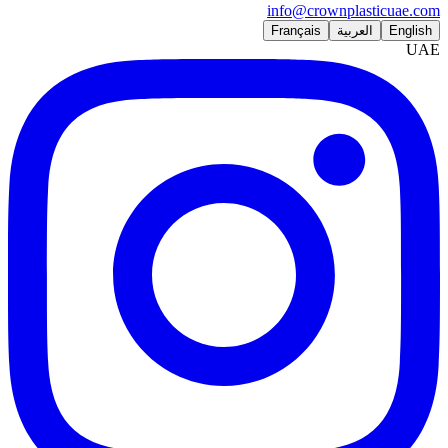
info@crownplasticuae.com
English
العربية
Français
UAE