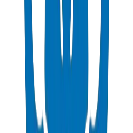
Drainage fittings certified to BS EN 1329-1:2014 and BS EN 1401,
including push-fit solutions.
عرض التفاصيل
PVC High Pressure Pipes
High pressure PVC pipes available in ISO, DIN, BS, and ASTM
standards for potable water and industrial applications.
عرض التفاصيل
PVC High Pressure Fittings
High pressure PVC fittings and valves in DIN 8063 and BS EN
1452:3/BS 4346 standards.
عرض التفاصيل