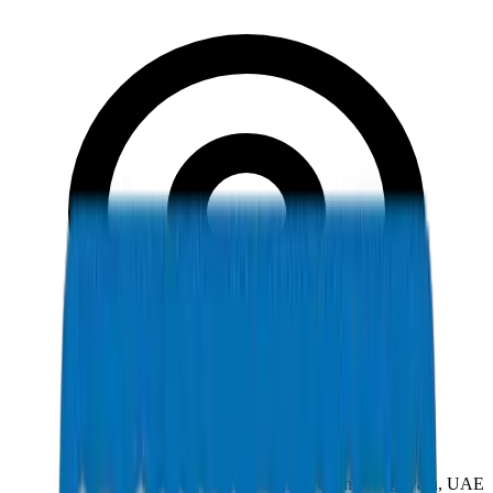
New Industrial Area, Umm Al Quwain, UAE