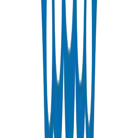
عرض التفاصيل
PEX Pipes
Cross-linked polyethylene pipes for hot and cold water distribution.
PN 12.5 & PN 20 rated.
عرض التفاصيل
Fabrications & Accessories
Custom PVC/UPVC fabrications including Dubai Municipality
approved grease traps and specialty accessories.
عرض التفاصيل
Solvents