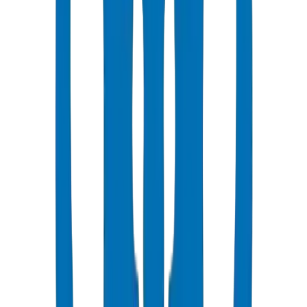
شائع
UPVC Drainage Pipes
Above-ground and underground drainage pipe systems certified to
BS EN 1329-1:2014 and BS EN 1401-1.
عرض التفاصيل
UPVC Drainage Fittings