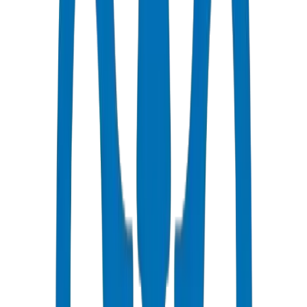
جميع الأنابيب / التجهيزات حاصلة على شهادات ISO و OHSAS
توصيل سريع
توصيل في نفس اليوم إلى الشارقة
أسعار تنافسية
خصومات بالجملة متاحة بـ AED
دعم فني
استشارات متخصصة لمشاريعك