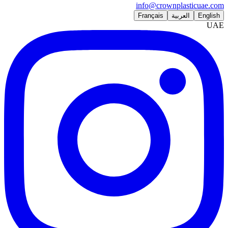
info@crownplasticuae.com
English
العربية
Français
UAE