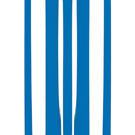
شائع
UPVC Drainage Pipes
Above-ground and underground drainage pipe systems certified to
BS EN 1329-1:2014 and BS EN 1401-1.
عرض التفاصيل
UPVC Drainage Fittings
Drainage fittings certified to BS EN 1329-1:2014 and BS EN 1401,
including push-fit solutions.