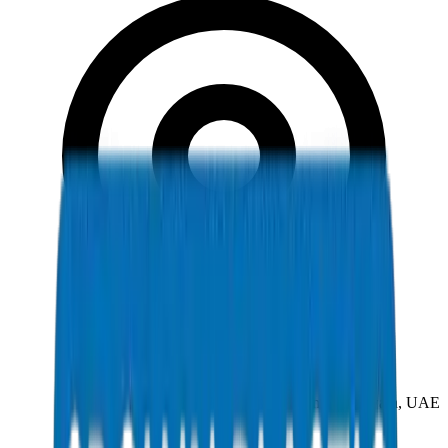
New Industrial Area, Umm Al Quwain, UAE