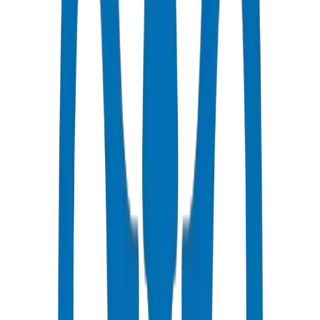
جميع الأنابيب / التجهيزات حاصلة على شهادات ISO و OHSAS
توصيل سريع
نفس اليوم - مباشرة من المصنع إلى أم القيوين
أسعار تنافسية
خصومات بالجملة متاحة بـ AED
دعم فني
استشارات متخصصة لمشاريعك