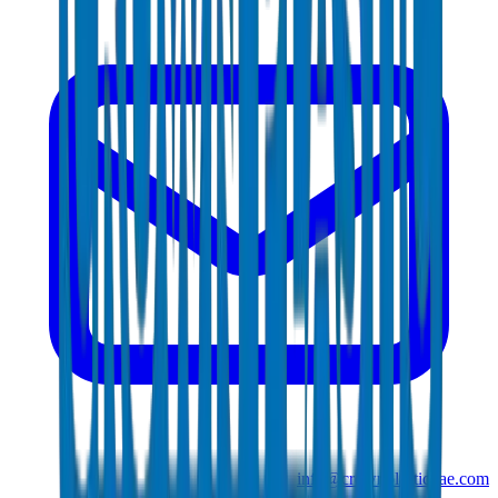
info@crownplasticuae.com