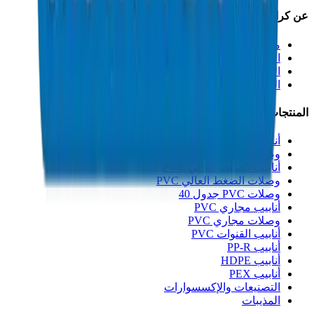
عن كراون
من نحن
الاستدامة
الابتكار
الجودة والشهادات
المنتجات
أنابيب الصرف UPVC
وصلات الصرف UPVC
أنابيب الضغط العالي PVC
وصلات الضغط العالي PVC
وصلات PVC جدول 40
أنابيب مجاري PVC
وصلات مجاري PVC
أنابيب القنوات PVC
أنابيب PP-R
أنابيب HDPE
أنابيب PEX
التصنيعات والإكسسوارات
المذيبات