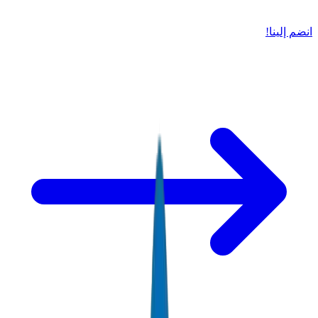
انضم إلينا!