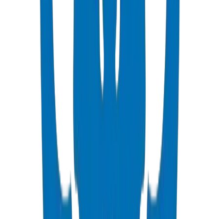
عرض التفاصيل
PVC High Pressure Pipes
High pressure PVC pipes available in ISO, DIN, BS, and ASTM
standards for potable water and industrial applications.
عرض التفاصيل
PVC High Pressure Fittings
High pressure PVC fittings and valves in DIN 8063 and BS EN
1452:3/BS 4346 standards.
عرض التفاصيل
PVC SCH 40 Fittings