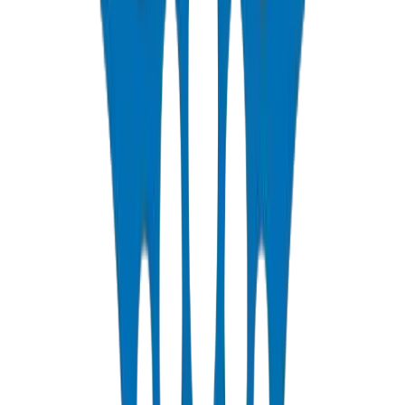
PVC Conduit Pipes
Rigid PVC electrical conduit pipes for building wiring systems.
Available in compression force ratings and Schedule 40/80.
عرض التفاصيل
PP-R Pipes
Polypropylene Random pipes for hot and cold potable water. PN10-
PN25 rated, DIN 8077/78 certified.
عرض التفاصيل
HDPE Pipes
High-density polyethylene pipes for irrigation, water distribution,
and agricultural applications. PE63/80/100 grades.