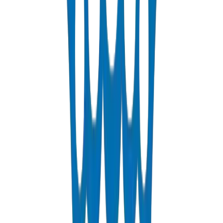
عرض التفاصيل
PEX Pipes
Cross-linked polyethylene pipes for hot and cold water distribution.
PN 12.5 & PN 20 rated.
عرض التفاصيل
Fabrications & Accessories
Custom PVC/UPVC fabrications including Dubai Municipality
approved grease traps and specialty accessories.
عرض التفاصيل
Solvents
PVC solvent cements for secure and durable pipe joints.