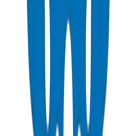
Schedule 40 PVC pressure fittings to ASTM D 2466 standard.
عرض التفاصيل
PVC Duct Pipes
Underground cable protection duct systems in NEMA, DIN, and
BS standards, including Etisalat & DU approved.
عرض التفاصيل
PVC Duct Fittings
Duct fittings for underground cable protection systems.
عرض التفاصيل