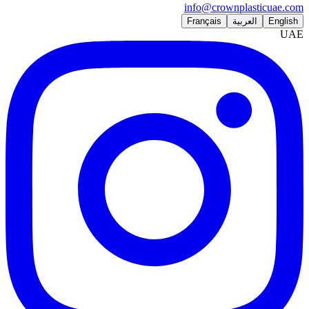
info@crownplasticuae.com
English
العربية
Français
UAE