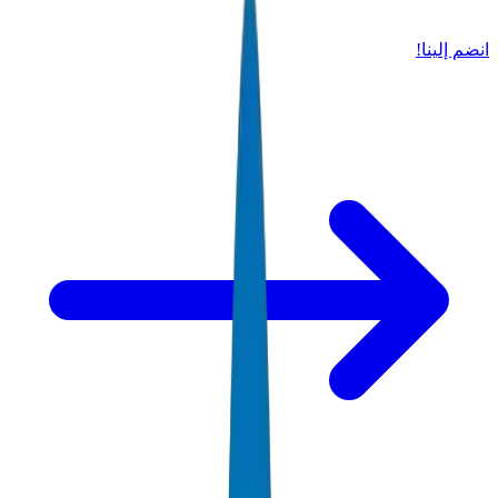
انضم إلينا!