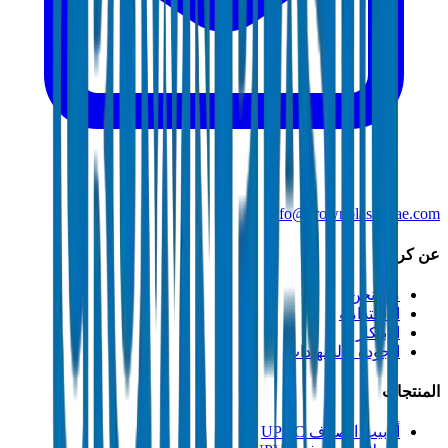
info@crownplasticuae.com
عن كراون
من نحن
الاستدامة
الابتكار
الجودة والشهادات
المنتجات
أنابيب الصرف UPVC