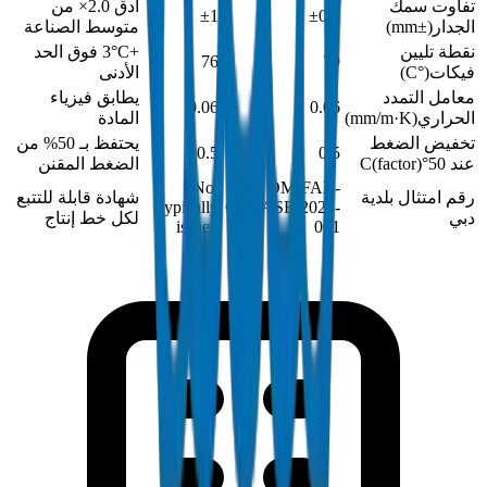
تفاوت سمك
أدق 2.0× من
±1
±0.5
الجدار
(
±mm
)
متوسط الصناعة
نقطة تليين
+3°C فوق الحد
76
79
فيكات
(
°C
)
الأدنى
معامل التمدد
يطابق فيزياء
0.06
0.06
الحراري
(
mm/m·K
)
المادة
تخفيض الضغط
يحتفظ بـ 50% من
0.5
0.5
عند 50°C
)
factor
(
الضغط المقنن
Not
DM-FAB-
رقم امتثال بلدية
شهادة قابلة للتتبع
typically
GREASE-2024-
دبي
لكل خط إنتاج
issued
001