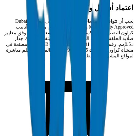
اعتماد أشغال وكهرماء
يجب أن تتوافق التصنيعات والإكسسوارات في قطر مع Dubai
Municipality Approved وتحمل اعتماد أشغال وكهرماء. أنابيب
كراون التصنيعات والإكسسوارات مختبرة بضغط انفجار وفق معايير
صلابة الحلقة ومقاومة السحق المعمول بها بتفاوت سمك جدار
±0.5مم. رقم الامتثال: DM-FAB-GREASE-2024-001. مصنعة في
منشأة كراون المعتمدة ISO 9001:2015 بأم القيوين وتسلم مباشرة
لمواقع المشاريع في قطر.