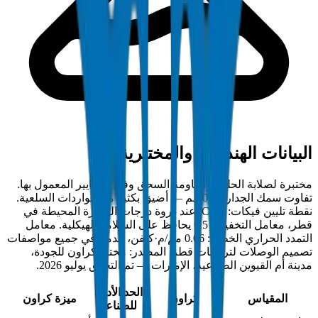
البيانات الهندسية والمختبرية
مختبرة لصلابة الحلقة ومقاومة السحق وفق المعايير المعمول بها.
تفاوت سمك الجدار ±0.5 مم — أضيق بكثير من الواردات السلعية.
نقطة تليين فيكات: 79°C. عند ذروة درجات الحرارة المحيطة في
قطر، معامل التخفيض 0.5 يحافظ على السلامة الهيكلية. معامل
التمدد الحراري الخطي: 0.06 مم/م·كلفن، مدمج في جميع مواصفات
تصميم الوصلات لتركيبات قطر. المصدر: مختبر كراون للجودة،
مدينة أم القيوين الصناعية، الإمارات — تم التحقق يوليو 2026.
الحد الأدنى
المقياس
كراون
ميزة كراون
للصناعة