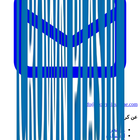
info@crownplasticuae.com
عن كراون
من نحن
الاستدامة