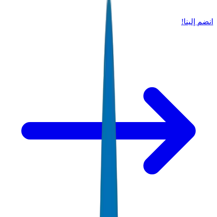
انضم إلينا!