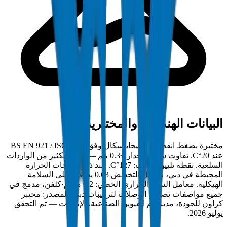
البيانات الهندسية والمختبرية
مختبرة بضغط انفجار 28 ميجاباسكال وفق BS EN 921 / ISO 1167
عند 20°C. تفاوت سمك الجدار ±0.3 مم — أضيق بكثير من الواردات
السلعية. نقطة تليين فيكات: 127°C. عند ذروة درجات الحرارة
المحيطة في دبي، معامل التخفيض 0.63 يحافظ على السلامة
الهيكلية. معامل التمدد الحراري الخطي: 0.2 مم/م·كلفن، مدمج في
جميع مواصفات تصميم الوصلات لتركيبات دبي. المصدر: مختبر
كراون للجودة، مدينة أم القيوين الصناعية، الإمارات — تم التحقق
يوليو 2026.