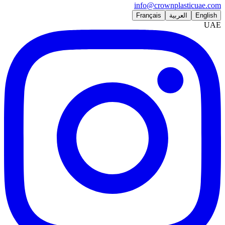
info@crownplasticuae.com
English
العربية
Français
UAE