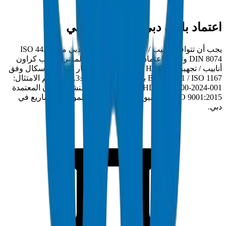
اعتماد بلدية دبي والدفاع المدني
يجب أن تتوافق أنابيب / تجهيزات HDPE في دبي مع ISO 4427 /
DIN 8074 وتحمل اعتماد بلدية دبي والدفاع المدني. أنابيب كراون
أنابيب / تجهيزات HDPE مختبرة بضغط انفجار 28 ميجاباسكال وفق
BS EN 921 / ISO 1167 بتفاوت سمك جدار ±0.3مم. رقم الامتثال:
DM-HDPE-PE100-2024-001. مصنعة في منشأة كراون المعتمدة
ISO 9001:2015 بأم القيوين وتسلم مباشرة لمواقع المشاريع في
دبي.