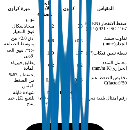
الحد
المقياس
كراون
الأدنى
ميزة كراون
للصناعة
+6.0
ضغط الانفجار (BS EN
28
22
ميجاباسكال
)
MPa
(
921 / ISO 1167)
فوق المعيار
تفاوت سمك
أدق 2.0× من
±0.6
±0.3
الجدار
(
±mm
)
متوسط الصناعة
+7°C فوق الحد
نقطة تليين فيكات
(
°C
)
127
120
الأدنى
معامل التمدد
يطابق فيزياء
0.2
0.2
الحراري
(
mm/m·K
)
المادة
يحتفظ بـ 63%
تخفيض الضغط عند
0.63
0.63
من الضغط
(
factor
)
50°C
المقنن
DM-HDPE-
Not
شهادة قابلة
typically
PE100-2024-
رقم امتثال بلدية دبي
للتتبع لكل خط
issued
001
إنتاج