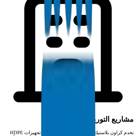
مشاريع التوريد في دبي
تخدم كراون بلاستيك مقاولي دبي بتوريد أنابيب / تجهيزات HDPE