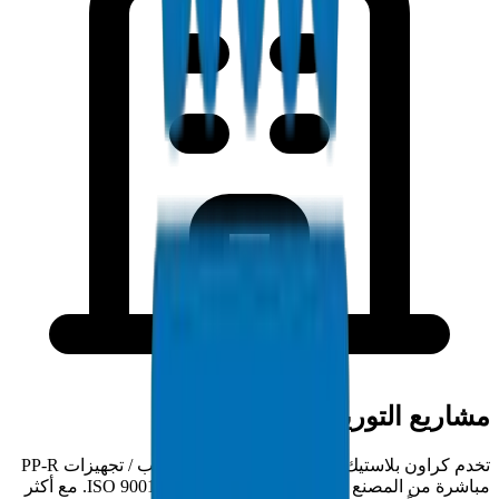
مشاريع التوريد في أبوظبي
تخدم كراون بلاستيك مقاولي أبوظبي بتوريد أنابيب / تجهيزات PP-R
مباشرة من المصنع من منشأتنا المعتمدة ISO 9001:2015. مع أكثر