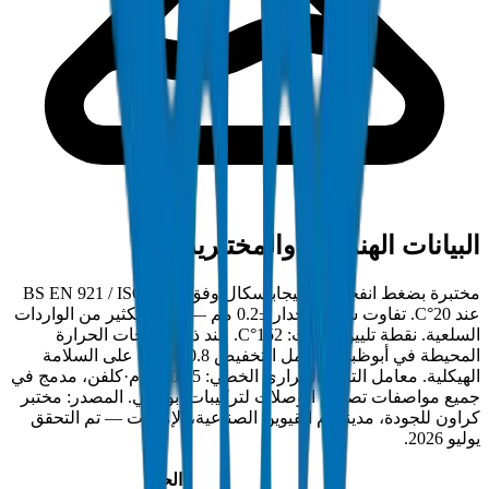
البيانات الهندسية والمختبرية
مختبرة بضغط انفجار 35 ميجاباسكال وفق BS EN 921 / ISO 1167
عند 20°C. تفاوت سمك الجدار ±0.2 مم — أضيق بكثير من الواردات
السلعية. نقطة تليين فيكات: 152°C. عند ذروة درجات الحرارة
المحيطة في أبوظبي، معامل التخفيض 0.8 يحافظ على السلامة
الهيكلية. معامل التمدد الحراري الخطي: 0.15 مم/م·كلفن، مدمج في
جميع مواصفات تصميم الوصلات لتركيبات أبوظبي. المصدر: مختبر
كراون للجودة، مدينة أم القيوين الصناعية، الإمارات — تم التحقق
يوليو 2026.
الحد