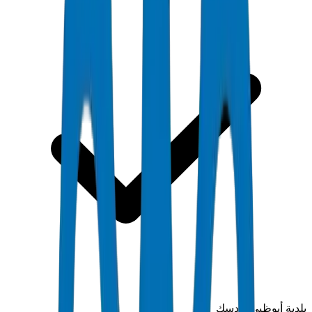
بلدية أبوظبي وأدسك