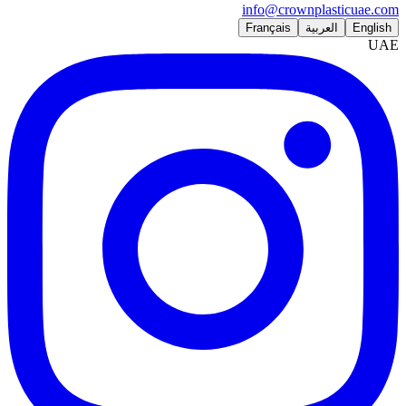
info@crownplasticuae.com
English
العربية
Français
UAE