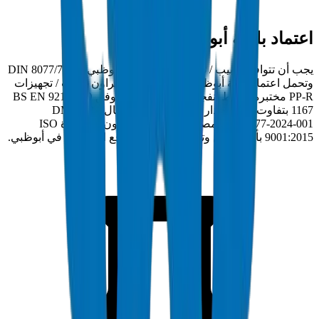
اعتماد بلدية أبوظبي وأدسك
يجب أن تتوافق أنابيب / تجهيزات PP-R في أبوظبي مع DIN 8077/78
وتحمل اعتماد بلدية أبوظبي وأدسك. أنابيب كراون أنابيب / تجهيزات
PP-R مختبرة بضغط انفجار 35 ميجاباسكال وفق BS EN 921 / ISO
1167 بتفاوت سمك جدار ±0.2مم. رقم الامتثال: DM-PPR-
DIN8077-2024-001. مصنعة في منشأة كراون المعتمدة ISO
9001:2015 بأم القيوين وتسلم مباشرة لمواقع المشاريع في أبوظبي.