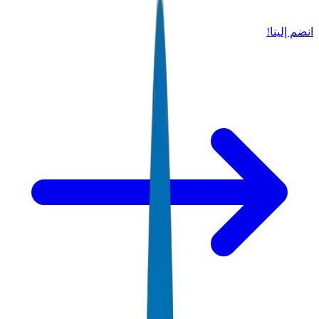
انضم إلينا!