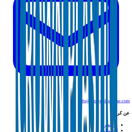
info@crownplasticuae.com
عن كراون
من نحن
الاستدامة