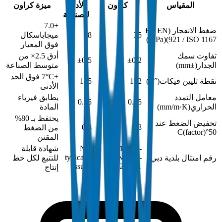
المقياس
كراون
الأدنى
ميزة كراون
للصناعة
+7.0
ضغط الانفجار (BS EN
35
28
ميجاباسكال
)
MPa
(
921 / ISO 1167)
فوق المعيار
تفاوت سمك
أدق 2.5× من
±0.5
±0.2
الجدار
(
±mm
)
متوسط الصناعة
+7°C فوق الحد
نقطة تليين فيكات
(
°C
)
152
145
الأدنى
معامل التمدد
يطابق فيزياء
0.15
0.15
الحراري
(
mm/m·K
)
المادة
يحتفظ بـ 80%
تخفيض الضغط عند
0.8
0.8
من الضغط
(
factor
)
50°C
المقنن
DM-PPR-
Not
شهادة قابلة
typically
DIN8077-
رقم امتثال بلدية دبي
للتتبع لكل خط
issued
2024-001
إنتاج