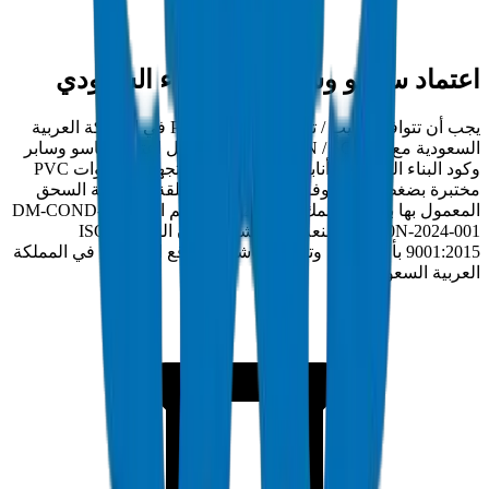
اعتماد ساسو وسابر وكود البناء السعودي
يجب أن تتوافق أنابيب / تجهيزات قنوات PVC في المملكة العربية
السعودية مع 1250N / 750N / SCH 40 وتحمل اعتماد ساسو وسابر
وكود البناء السعودي. أنابيب كراون أنابيب / تجهيزات قنوات PVC
مختبرة بضغط انفجار وفق معايير صلابة الحلقة ومقاومة السحق
المعمول بها بتفاوت سمك جدار ±0.2مم. رقم الامتثال: DM-COND-
1250N-2024-001. مصنعة في منشأة كراون المعتمدة ISO
9001:2015 بأم القيوين وتسلم مباشرة لمواقع المشاريع في المملكة
العربية السعودية.