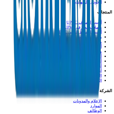
الجودة والشهادات
المنتجات
أنابيب الصرف UPVC
وصلات الصرف UPVC
أنابيب الضغط العالي PVC
وصلات الضغط العالي PVC
وصلات PVC جدول 40
أنابيب مجاري PVC
وصلات مجاري PVC
أنابيب القنوات PVC
أنابيب PP-R
أنابيب HDPE
أنابيب PEX
التصنيعات والإكسسوارات
المذيبات
الشركة
الإعلام والمدونات
الموارد
الوظائف