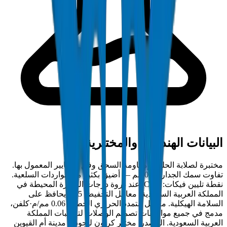
البيانات الهندسية والمختبرية
مختبرة لصلابة الحلقة ومقاومة السحق وفق المعايير المعمول بها.
تفاوت سمك الجدار ±0.2 مم — أضيق بكثير من الواردات السلعية.
نقطة تليين فيكات: 79°C. عند ذروة درجات الحرارة المحيطة في
المملكة العربية السعودية، معامل التخفيض 0.55 يحافظ على
السلامة الهيكلية. معامل التمدد الحراري الخطي: 0.06 مم/م·كلفن،
مدمج في جميع مواصفات تصميم الوصلات لتركيبات المملكة
العربية السعودية. المصدر: مختبر كراون للجودة، مدينة أم القيوين