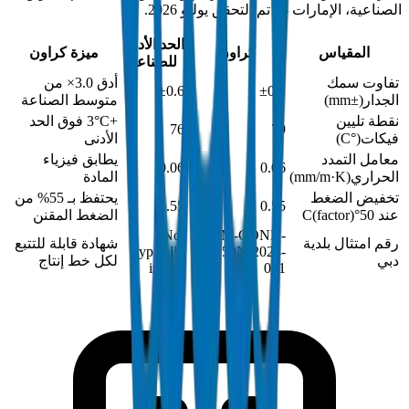
الصناعية، الإمارات — تم التحقق يوليو 2026.
الحد الأدنى
المقياس
كراون
ميزة كراون
للصناعة
تفاوت سمك
أدق 3.0× من
±0.6
±0.2
الجدار
(
±mm
)
متوسط الصناعة
نقطة تليين
+3°C فوق الحد
76
79
فيكات
(
°C
)
الأدنى
معامل التمدد
يطابق فيزياء
0.06
0.06
الحراري
(
mm/m·K
)
المادة
تخفيض الضغط
يحتفظ بـ 55% من
0.55
0.55
عند 50°C
)
factor
(
الضغط المقنن
Not
DM-COND-
رقم امتثال بلدية
شهادة قابلة للتتبع
typically
1250N-2024-
دبي
لكل خط إنتاج
issued
001