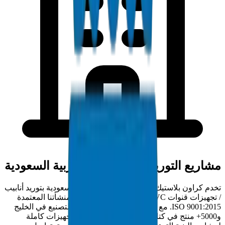
مشاريع التوريد في المملكة العربية السعودية
تخدم كراون بلاستيك مقاولي المملكة العربية السعودية بتوريد أنابيب
/ تجهيزات قنوات PVC مباشرة من المصنع من منشأتنا المعتمدة
ISO 9001:2015. مع أكثر من 30 عاماً من خبرة التصنيع في الخليج
و5000+ منتج في كتالوجنا، نقدم حلول أنابيب / تجهيزات كاملة