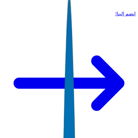
انضم إلينا!