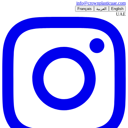
info@crownplasticuae.com
English
العربية
Français
UAE