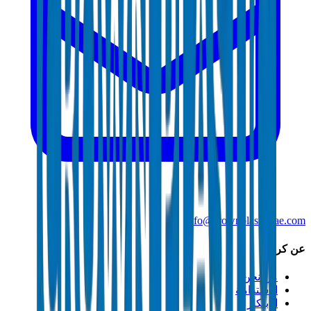
info@crownplasticuae.com
عن كراون
من نحن
الاستدامة
الابتكار