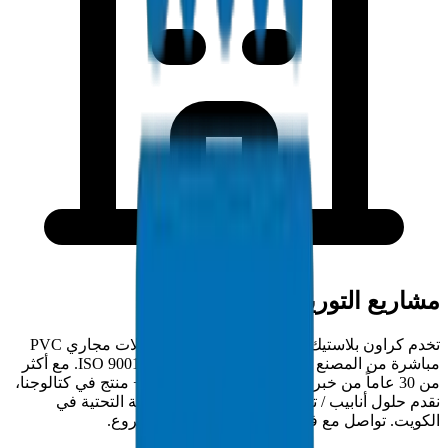
مشاريع التوريد في الكويت
تخدم كراون بلاستيك مقاولي الكويت بتوريد وصلات مجاري PVC
مباشرة من المصنع من منشأتنا المعتمدة ISO 9001:2015. مع أكثر
من 30 عاماً من خبرة التصنيع في الخليج و5000+ منتج في كتالوجنا،
نقدم حلول أنابيب / تجهيزات كاملة لمشاريع البنية التحتية في
الكويت. تواصل مع فريقنا الفني لمتطلبات المشروع.