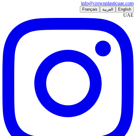
info@crownplasticuae.com
English
العربية
Français
UAE