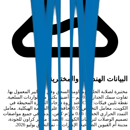
البيانات الهندسية والمختبرية
مختبرة لصلابة الحلقة ومقاومة السحق وفق المعايير المعمول بها.
تفاوت سمك الجدار ±0.3 مم — أضيق بكثير من الواردات السلعية.
نقطة تليين فيكات: 79°C. عند ذروة درجات الحرارة المحيطة في
الكويت، معامل التخفيض 0.55 يحافظ على السلامة الهيكلية. معامل
التمدد الحراري الخطي: 0.06 مم/م·كلفن، مدمج في جميع مواصفات
تصميم الوصلات لتركيبات الكويت. المصدر: مختبر كراون للجودة،
مدينة أم القيوين الصناعية، الإمارات — تم التحقق يوليو 2026.