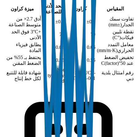
الحد الأدنى
المقياس
كراون
ميزة كراون
للصناعة
تفاوت سمك
أدق 2.7× من
±0.8
±0.3
الجدار
(
±mm
)
متوسط الصناعة
نقطة تليين
+3°C فوق الحد
76
79
فيكات
(
°C
)
الأدنى
معامل التمدد
يطابق فيزياء
0.06
0.06
الحراري
(
mm/m·K
)
المادة
تخفيض الضغط
يحتفظ بـ 55% من
0.55
0.55
عند 50°C
)
factor
(
الضغط المقنن
Not
رقم امتثال بلدية
DM-DUCT-
شهادة قابلة للتتبع
typically
FIT-2024-001
دبي
لكل خط إنتاج
issued