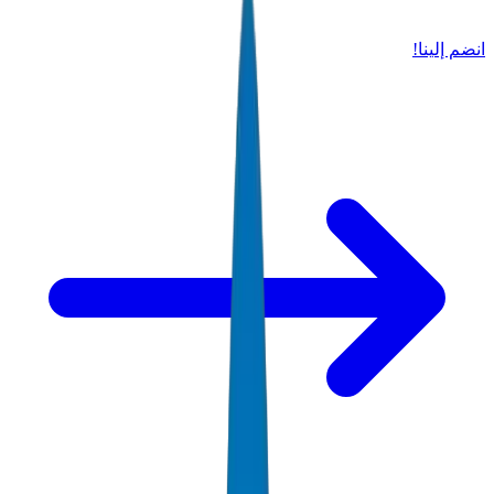
انضم إلينا!