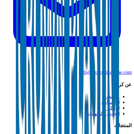
info@crownplasticuae.com
عن كراون
من نحن
الاستدامة
الابتكار
الجودة والشهادات
المنتجات