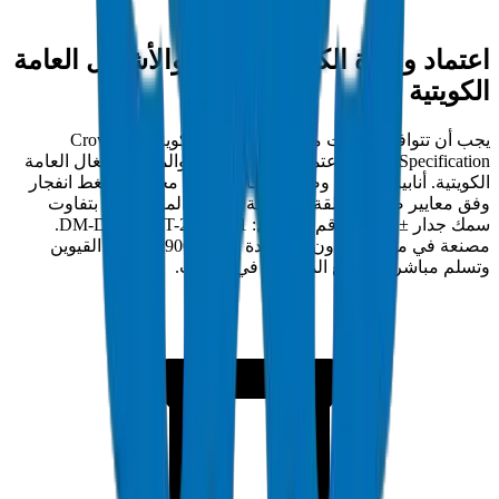
اعتماد وزارة الكهرباء والماء والأشغال العامة
الكويتية
يجب أن تتوافق وصلات مجاري PVC في الكويت مع Crown
Specification وتحمل اعتماد وزارة الكهرباء والماء والأشغال العامة
الكويتية. أنابيب كراون وصلات مجاري PVC مختبرة بضغط انفجار
وفق معايير صلابة الحلقة ومقاومة السحق المعمول بها بتفاوت
سمك جدار ±0.3مم. رقم الامتثال: DM-DUCT-FIT-2024-001.
مصنعة في منشأة كراون المعتمدة ISO 9001:2015 بأم القيوين
وتسلم مباشرة لمواقع المشاريع في الكويت.