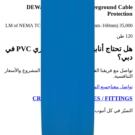
DEWA Smart Grid — Underground Cable
Protection
35,000 LM of NEMA TC 2 electrical duct pipes (110mm–160mm)
120
طن
هل تحتاج أنابيب / تجهيزات مجاري PVC في
دبي؟
تواصل مع فريقنا الفني للحصول على مواصفات المشروع والأسعار
التنافسية.
تواصل معنا
جميع المنتجات
CROWN PLASTIC PIPES / FITTINGS
التميّز في كل أنبوب