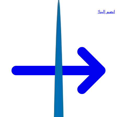
انضم إلينا!