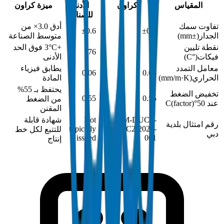
المقياس
كراون
الأدنى
ميزة كراون
للصناعة
تفاوت سمك
أدق 3.0× من
±0.6
±0.2
الجدار
(
±mm
)
متوسط الصناعة
نقطة تليين
+3°C فوق الحد
76
79
فيكات
(
°C
)
الأدنى
معامل التمدد
يطابق فيزياء
0.06
0.06
الحراري
(
mm/m·K
)
المادة
يحتفظ بـ 55%
تخفيض الضغط
0.55
0.55
من الضغط
عند 50°C
)
factor
(
المقنن
DM-DUCT-
Not
شهادة قابلة
رقم امتثال بلدية
typically
NEMATC2-2024-
للتتبع لكل خط
دبي
issued
001
إنتاج