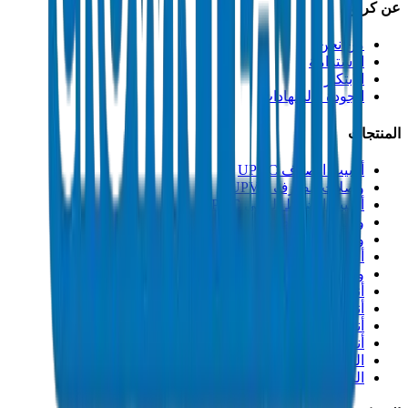
عن كراون
من نحن
الاستدامة
الابتكار
الجودة والشهادات
المنتجات
أنابيب الصرف UPVC
وصلات الصرف UPVC
أنابيب الضغط العالي PVC
وصلات الضغط العالي PVC
وصلات PVC جدول 40
أنابيب مجاري PVC
وصلات مجاري PVC
أنابيب القنوات PVC
أنابيب PP-R
أنابيب HDPE
أنابيب PEX
التصنيعات والإكسسوارات
المذيبات