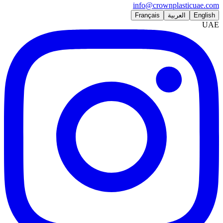
info@crownplasticuae.com
English
العربية
Français
UAE