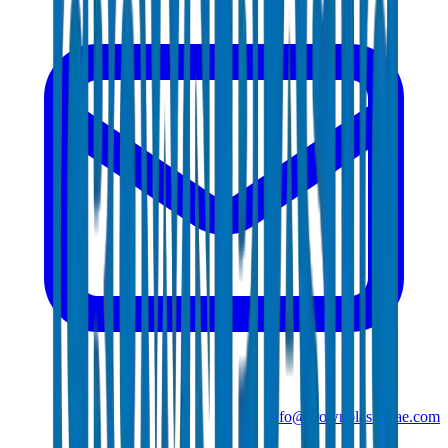
info@crownplasticuae.com