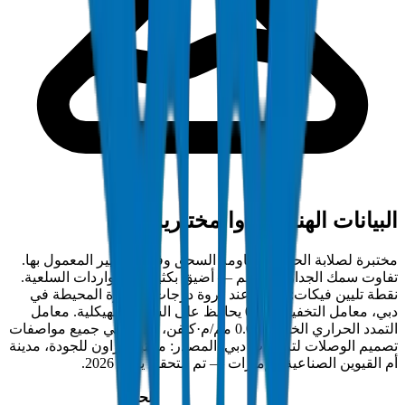
البيانات الهندسية والمختبرية
مختبرة لصلابة الحلقة ومقاومة السحق وفق المعايير المعمول بها.
تفاوت سمك الجدار ±0.2 مم — أضيق بكثير من الواردات السلعية.
نقطة تليين فيكات: 79°C. عند ذروة درجات الحرارة المحيطة في
دبي، معامل التخفيض 0.55 يحافظ على السلامة الهيكلية. معامل
التمدد الحراري الخطي: 0.06 مم/م·كلفن، مدمج في جميع مواصفات
تصميم الوصلات لتركيبات دبي. المصدر: مختبر كراون للجودة، مدينة
أم القيوين الصناعية، الإمارات — تم التحقق يوليو 2026.
الحد