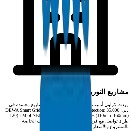
مشاريع التوريد في دبي
وردت كراون أنابيب / تجهيزات مجاري PVC لمشاريع معتمدة في
دبي: DEWA Smart Grid — Underground Cable Protection: 35,000
LM of NEMA TC 2 electrical duct pipes (110mm–160mm) (120
طن). تواصل مع فريقنا الفني في دبي للمواصفات الخاصة
بالمشروع والأسعار التنافسية للطلبات الكبيرة.