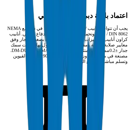
اعتماد بلدية دبي والدفاع المدني
يجب أن تتوافق أنابيب / تجهيزات مجاري PVC في دبي مع NEMA
TC 2 / DIN 8062 وتحمل اعتماد بلدية دبي والدفاع المدني. أنابيب
كراون أنابيب / تجهيزات مجاري PVC مختبرة بضغط انفجار وفق
معايير صلابة الحلقة ومقاومة السحق المعمول بها بتفاوت سمك
جدار ±0.2مم. رقم الامتثال: DM-DUCT-NEMATC2-2024-001.
مصنعة في منشأة كراون المعتمدة ISO 9001:2015 بأم القيوين
وتسلم مباشرة لمواقع المشاريع في دبي.