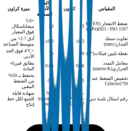
الحد
المقياس
كراون
الأدنى
ميزة كراون
للصناعة
+5.0
ضغط الانفجار (BS EN
25
20
ميجاباسكال
)
MPa
(
921 / ISO 1167)
فوق المعيار
تفاوت سمك
أدق 2.7× من
±0.8
±0.3
الجدار
(
±mm
)
متوسط الصناعة
+4°C فوق الحد
نقطة تليين فيكات
(
°C
)
80
76
الأدنى
معامل التمدد
يطابق فيزياء
0.06
0.06
الحراري
(
mm/m·K
)
المادة
يحتفظ بـ 50%
تخفيض الضغط عند
0.5
0.5
من الضغط
(
factor
)
50°C
المقنن
DM-PRES-
Not
شهادة قابلة
typically
DIN8063-
رقم امتثال بلدية دبي
للتتبع لكل خط
issued
2024-002
إنتاج