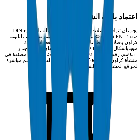
اعتماد بلدية الشارقة وسيوا
يجب أن تتوافق وصلات ضغط عالي PVC في الشارقة مع DIN
8063 / BS EN 1452:3 وتحمل اعتماد بلدية الشارقة وسيوا. أنابيب
كراون وصلات ضغط عالي PVC مختبرة بضغط انفجار 25
ميجاباسكال وفق BS EN 921 / ISO 1167 بتفاوت سمك جدار
±0.3مم. رقم الامتثال: DM-PRES-DIN8063-2024-002. مصنعة في
منشأة كراون المعتمدة ISO 9001:2015 بأم القيوين وتسلم مباشرة
لمواقع المشاريع في الشارقة.