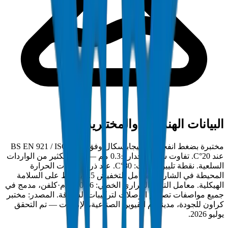
البيانات الهندسية والمختبرية
مختبرة بضغط انفجار 25 ميجاباسكال وفق BS EN 921 / ISO 1167
عند 20°C. تفاوت سمك الجدار ±0.3 مم — أضيق بكثير من الواردات
السلعية. نقطة تليين فيكات: 80°C. عند ذروة درجات الحرارة
المحيطة في الشارقة، معامل التخفيض 0.5 يحافظ على السلامة
الهيكلية. معامل التمدد الحراري الخطي: 0.06 مم/م·كلفن، مدمج في
جميع مواصفات تصميم الوصلات لتركيبات الشارقة. المصدر: مختبر
كراون للجودة، مدينة أم القيوين الصناعية، الإمارات — تم التحقق
يوليو 2026.