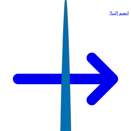
انضم إلينا!