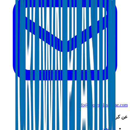
info@crownplasticuae.com
عن كراون
من نحن