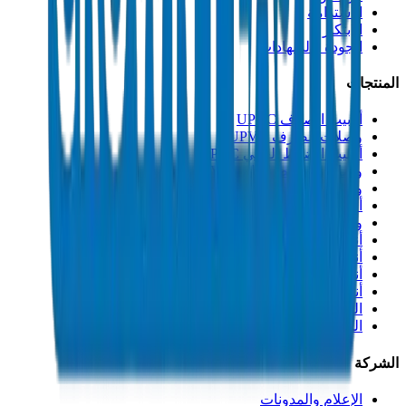
الاستدامة
الابتكار
الجودة والشهادات
المنتجات
أنابيب الصرف UPVC
وصلات الصرف UPVC
أنابيب الضغط العالي PVC
وصلات الضغط العالي PVC
وصلات PVC جدول 40
أنابيب مجاري PVC
وصلات مجاري PVC
أنابيب القنوات PVC
أنابيب PP-R
أنابيب HDPE
أنابيب PEX
التصنيعات والإكسسوارات
المذيبات
الشركة
الإعلام والمدونات