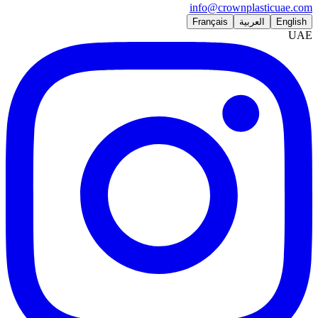
info@crownplasticuae.com
English
العربية
Français
UAE