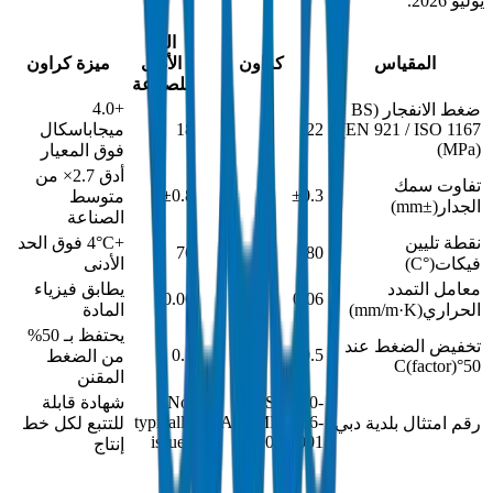
يوليو 2026.
الحد
المقياس
كراون
الأدنى
ميزة كراون
للصناعة
+4.0
ضغط الانفجار (BS
EN 921 / ISO 1167)
22
18
ميجاباسكال
)
MPa
(
فوق المعيار
أدق 2.7× من
تفاوت سمك
±0.8
±0.3
متوسط
الجدار
(
±mm
)
الصناعة
نقطة تليين
+4°C فوق الحد
76
80
فيكات
(
°C
)
الأدنى
معامل التمدد
يطابق فيزياء
0.06
0.06
الحراري
(
mm/m·K
)
المادة
يحتفظ بـ 50%
تخفيض الضغط عند
0.5
0.5
من الضغط
(
factor
)
50°C
المقنن
DM-SCH40-
Not
شهادة قابلة
typically
ASTMD2466-
رقم امتثال بلدية دبي
للتتبع لكل خط
issued
2024-001
إنتاج