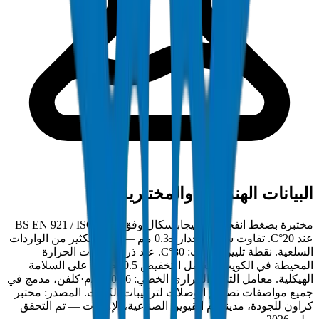
البيانات الهندسية والمختبرية
مختبرة بضغط انفجار 22 ميجاباسكال وفق BS EN 921 / ISO 1167
عند 20°C. تفاوت سمك الجدار ±0.3 مم — أضيق بكثير من الواردات
السلعية. نقطة تليين فيكات: 80°C. عند ذروة درجات الحرارة
المحيطة في الكويت، معامل التخفيض 0.5 يحافظ على السلامة
الهيكلية. معامل التمدد الحراري الخطي: 0.06 مم/م·كلفن، مدمج في
جميع مواصفات تصميم الوصلات لتركيبات الكويت. المصدر: مختبر
كراون للجودة، مدينة أم القيوين الصناعية، الإمارات — تم التحقق