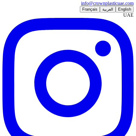
info@crownplasticuae.com
English
العربية
Français
UAE