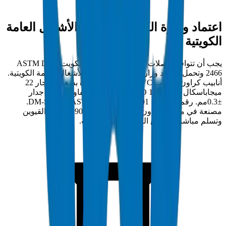
اعتماد وزارة الكهرباء والماء والأشغال العامة
الكويتية
يجب أن تتوافق وصلات PVC جدول 40 في الكويت مع ASTM D
2466 وتحمل اعتماد وزارة الكهرباء والماء والأشغال العامة الكويتية.
أنابيب كراون وصلات PVC جدول 40 مختبرة بضغط انفجار 22
ميجاباسكال وفق BS EN 921 / ISO 1167 بتفاوت سمك جدار
±0.3مم. رقم الامتثال: DM-SCH40-ASTMD2466-2024-001.
مصنعة في منشأة كراون المعتمدة ISO 9001:2015 بأم القيوين
وتسلم مباشرة لمواقع المشاريع في الكويت.