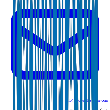
info@crownplasticuae.com