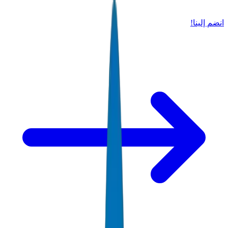
انضم إلينا!