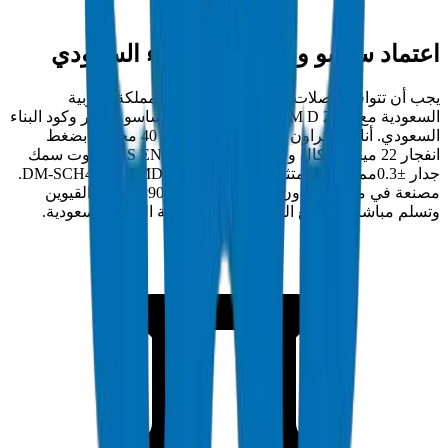
اعتماد ساسو وسابر وكود البناء السعودي
يجب أن تتوافق وصلات PVC جدول 40 في المملكة العربية
السعودية مع ASTM D 2466 وتحمل اعتماد ساسو وسابر وكود البناء
السعودي. أنابيب كراون وصلات PVC جدول 40 مختبرة بضغط
انفجار 22 ميجاباسكال وفق BS EN 921 / ISO 1167 بتفاوت سمك
جدار ±0.3مم. رقم الامتثال: DM-SCH40-ASTMD2466-2024-001.
مصنعة في منشأة كراون المعتمدة ISO 9001:2015 بأم القيوين
وتسلم مباشرة لمواقع المشاريع في المملكة العربية السعودية.