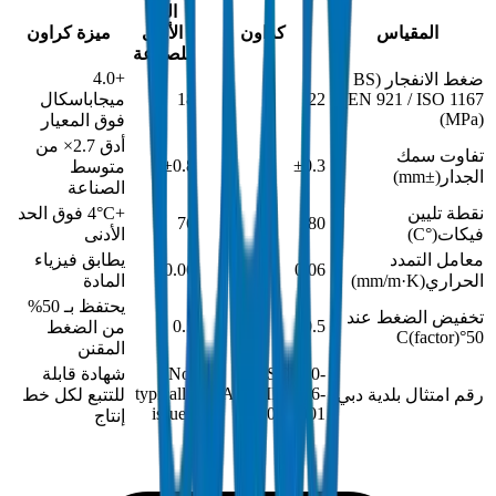
الحد
المقياس
كراون
الأدنى
ميزة كراون
للصناعة
+4.0
ضغط الانفجار (BS
EN 921 / ISO 1167)
22
18
ميجاباسكال
)
MPa
(
فوق المعيار
أدق 2.7× من
تفاوت سمك
±0.8
±0.3
متوسط
الجدار
(
±mm
)
الصناعة
نقطة تليين
+4°C فوق الحد
76
80
فيكات
(
°C
)
الأدنى
معامل التمدد
يطابق فيزياء
0.06
0.06
الحراري
(
mm/m·K
)
المادة
يحتفظ بـ 50%
تخفيض الضغط عند
0.5
0.5
من الضغط
(
factor
)
50°C
المقنن
DM-SCH40-
Not
شهادة قابلة
typically
ASTMD2466-
رقم امتثال بلدية دبي
للتتبع لكل خط
issued
2024-001
إنتاج