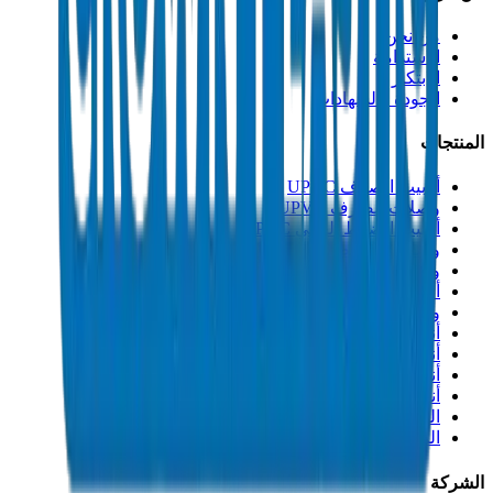
من نحن
الاستدامة
الابتكار
الجودة والشهادات
المنتجات
أنابيب الصرف UPVC
وصلات الصرف UPVC
أنابيب الضغط العالي PVC
وصلات الضغط العالي PVC
وصلات PVC جدول 40
أنابيب مجاري PVC
وصلات مجاري PVC
أنابيب القنوات PVC
أنابيب PP-R
أنابيب HDPE
أنابيب PEX
التصنيعات والإكسسوارات
المذيبات
الشركة