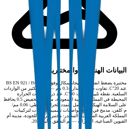
البيانات الهندسية والمختبرية
مختبرة بضغط انفجار 22 ميجاباسكال وفق BS EN 921 / ISO 1167
عند 20°C. تفاوت سمك الجدار ±0.3 مم — أضيق بكثير من الواردات
السلعية. نقطة تليين فيكات: 80°C. عند ذروة درجات الحرارة
المحيطة في المملكة العربية السعودية، معامل التخفيض 0.5 يحافظ
على السلامة الهيكلية. معامل التمدد الحراري الخطي: 0.06 مم/
م·كلفن، مدمج في جميع مواصفات تصميم الوصلات لتركيبات
المملكة العربية السعودية. المصدر: مختبر كراون للجودة، مدينة أم
القيوين الصناعية، الإمارات — تم التحقق يوليو 2026.