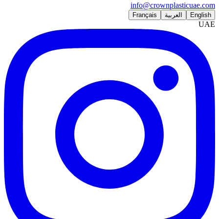
info@crownplasticuae.com
English
العربية
Français
UAE