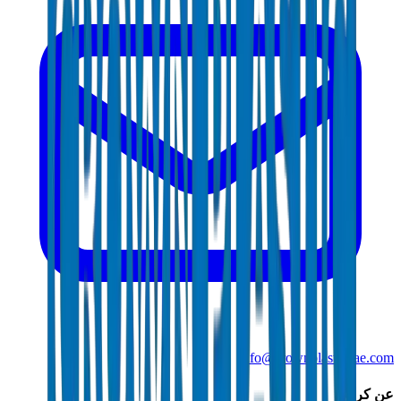
info@crownplasticuae.com
عن كراون