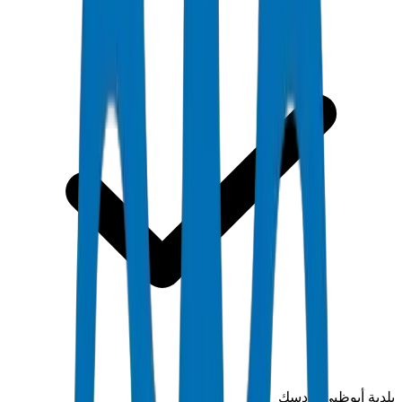
بلدية أبوظبي وأدسك