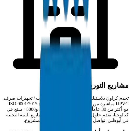
مشاريع التوريد في أبوظبي
تخدم كراون بلاستيك مقاولي أبوظبي بتوريد أنابيب / تجهيزات صرف
UPVC مباشرة من المصنع من منشأتنا المعتمدة ISO 9001:2015.
مع أكثر من 30 عاماً من خبرة التصنيع في الخليج و5000+ منتج في
كتالوجنا، نقدم حلول أنابيب / تجهيزات كاملة لمشاريع البنية التحتية
في أبوظبي. تواصل مع فريقنا الفني لمتطلبات المشروع.