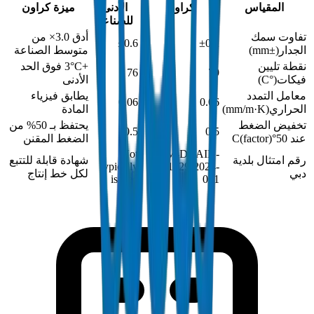
المقياس
كراون
الأدنى
ميزة كراون
للصناعة
تفاوت سمك
أدق 3.0× من
±0.6
±0.2
الجدار
(
±mm
)
متوسط الصناعة
نقطة تليين
+3°C فوق الحد
76
79
فيكات
(
°C
)
الأدنى
معامل التمدد
يطابق فيزياء
0.06
0.06
الحراري
(
mm/m·K
)
المادة
تخفيض الضغط
يحتفظ بـ 50% من
0.5
0.5
عند 50°C
)
factor
(
الضغط المقنن
Not
DM-DRAIN-
رقم امتثال بلدية
شهادة قابلة للتتبع
typically
BS1329-2024-
دبي
لكل خط إنتاج
issued
001