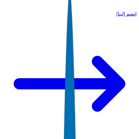
انضم إلينا!