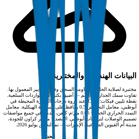
البيانات الهندسية والمختبرية
مختبرة لصلابة الحلقة ومقاومة السحق وفق المعايير المعمول بها.
تفاوت سمك الجدار ±0.2 مم — أضيق بكثير من الواردات السلعية.
نقطة تليين فيكات: 79°C. عند ذروة درجات الحرارة المحيطة في
أبوظبي، معامل التخفيض 0.5 يحافظ على السلامة الهيكلية. معامل
التمدد الحراري الخطي: 0.06 مم/م·كلفن، مدمج في جميع مواصفات
تصميم الوصلات لتركيبات أبوظبي. المصدر: مختبر كراون للجودة،
مدينة أم القيوين الصناعية، الإمارات — تم التحقق يوليو 2026.
الحد