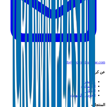
info@crownplasticuae.com
عن كراون
من نحن
الاستدامة
الابتكار
الجودة والشهادات
المنتجات