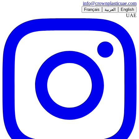
info@crownplasticuae.com
English
العربية
Français
UAE