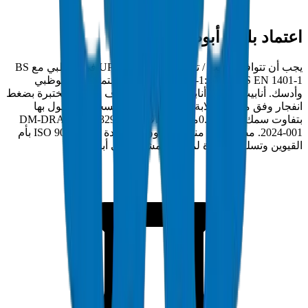
اعتماد بلدية أبوظبي وأدسك
يجب أن تتوافق أنابيب / تجهيزات صرف UPVC في أبوظبي مع BS
EN 1329-1:2014 / BS EN 1401-1 وتحمل اعتماد بلدية أبوظبي
وأدسك. أنابيب كراون أنابيب / تجهيزات صرف UPVC مختبرة بضغط
انفجار وفق معايير صلابة الحلقة ومقاومة السحق المعمول بها
بتفاوت سمك جدار ±0.2مم. رقم الامتثال: DM-DRAIN-BS1329-
2024-001. مصنعة في منشأة كراون المعتمدة ISO 9001:2015 بأم
القيوين وتسلم مباشرة لمواقع المشاريع في أبوظبي.