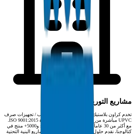
مشاريع التوريد في الكويت
تخدم كراون بلاستيك مقاولي الكويت بتوريد أنابيب / تجهيزات صرف
UPVC مباشرة من المصنع من منشأتنا المعتمدة ISO 9001:2015.
مع أكثر من 30 عاماً من خبرة التصنيع في الخليج و5000+ منتج في
كتالوجنا، نقدم حلول أنابيب / تجهيزات كاملة لمشاريع البنية التحتية