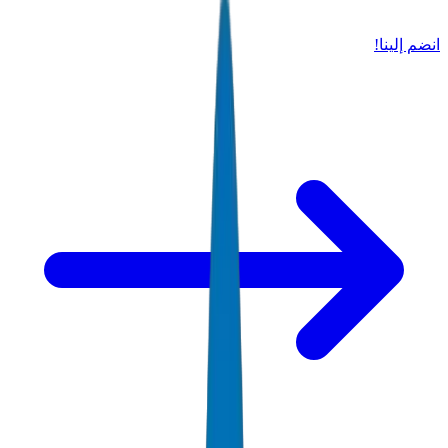
انضم إلينا!