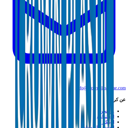
info@crownplasticuae.com
عن كراون
من نحن
الاستدامة
الابتكار
الجودة والشهادات