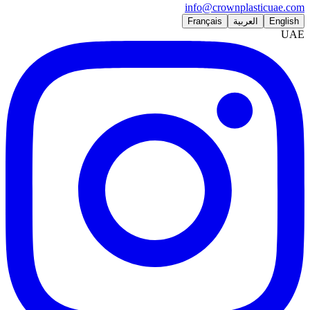
info@crownplasticuae.com
English
العربية
Français
UAE