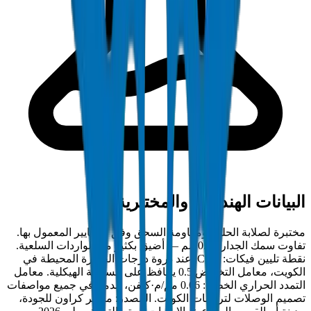
البيانات الهندسية والمختبرية
مختبرة لصلابة الحلقة ومقاومة السحق وفق المعايير المعمول بها.
تفاوت سمك الجدار ±0.2 مم — أضيق بكثير من الواردات السلعية.
نقطة تليين فيكات: 79°C. عند ذروة درجات الحرارة المحيطة في
الكويت، معامل التخفيض 0.5 يحافظ على السلامة الهيكلية. معامل
التمدد الحراري الخطي: 0.06 مم/م·كلفن، مدمج في جميع مواصفات
تصميم الوصلات لتركيبات الكويت. المصدر: مختبر كراون للجودة،