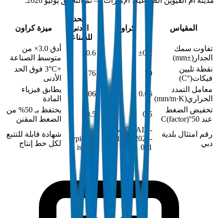
مدينة أم القيوين الصناعية، الإمارات — تم التحقق يوليو 2026.
الحد
المقياس
كراون
الأدنى
ميزة كراون
للصناعة
تفاوت سمك
أدق 3.0× من
±0.6
±0.2
الجدار
(
±mm
)
متوسط الصناعة
نقطة تليين
+3°C فوق الحد
76
79
فيكات
(
°C
)
الأدنى
معامل التمدد
يطابق فيزياء
0.06
0.06
الحراري
(
mm/m·K
)
المادة
تخفيض الضغط
يحتفظ بـ 50% من
0.5
0.5
عند 50°C
)
factor
(
الضغط المقنن
Not
DM-DRAIN-
رقم امتثال بلدية
شهادة قابلة للتتبع
typically
BS1329-2024-
دبي
لكل خط إنتاج
issued
001