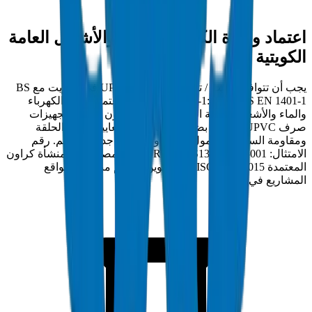
اعتماد وزارة الكهرباء والماء والأشغال العامة
الكويتية
يجب أن تتوافق أنابيب / تجهيزات صرف UPVC في الكويت مع BS
EN 1329-1:2014 / BS EN 1401-1 وتحمل اعتماد وزارة الكهرباء
والماء والأشغال العامة الكويتية. أنابيب كراون أنابيب / تجهيزات
صرف UPVC مختبرة بضغط انفجار وفق معايير صلابة الحلقة
ومقاومة السحق المعمول بها بتفاوت سمك جدار ±0.2مم. رقم
الامتثال: DM-DRAIN-BS1329-2024-001. مصنعة في منشأة كراون
المعتمدة ISO 9001:2015 بأم القيوين وتسلم مباشرة لمواقع
المشاريع في الكويت.