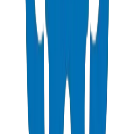
30+ Years d'expérience logistique dans le Golfe : L'équipe
d'expédition de Crown coordonne avec les équipes de réception sur
site, le déchargement par grue et la préparation des zones de
stockage pour les projets de grande hauteur et d'infrastructure.
Soumissions de projet : Crown génère des soumissions techniques
spécifiques au système comprenant les fiches techniques des
produits, les certificats d'essai, les lettres de conformité et les fiches
de données de sécurité des matériaux (MSDS) sous 24 heures.
Support d'ingénierie : calculs de dimensionnement hydraulique,
analyse de la dilatation thermique (à partir des données de
coefficients vérifiées du laboratoire UAQ) et conseils de
déclassement de pression pour les conditions ambiantes du Golfe.
Formation à l'installation sur site : L'équipe technique de Crown
fournit des ateliers de collage au ciment solvant (BS 4346), une
certification en soudage par fusion PP-R et une formation en
électrofusion HDPE.