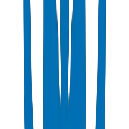
chaque certificat d'essai de lot.
Traçabilité complète des lots : les codes de production marqués au
laser relient chaque tuyau livré au lot de matière première, à la ligne
d'extrusion, à l'équipe d'opérateurs et au certificat d'essai de contrôle
qualité.
52+ Countries desservis depuis la base de fabrication aux EAU.
Flotte de livraison dédiée couvrant tout le CCG : Dubaï, Abou
Dhabi, Charjah, Arabie Saoudite, Qatar, Koweït, Bahreïn et Oman.
Expédition le jour même depuis l'entrepôt des EAU pour l'inventaire
standard de produits UPVC et PP-R Pipes / Fittings. Les
commandes de projets en vrac (50+ tonnes) planifiées avec des
livraisons échelonnées hebdomadaires.
Emballage anti-dommages : tuyaux groupés en faisceaux cerclés
avec bouchons d'extrémité ; raccords emballés par type et taille.
Manutention selon les directives de protection en transit BS 5955.