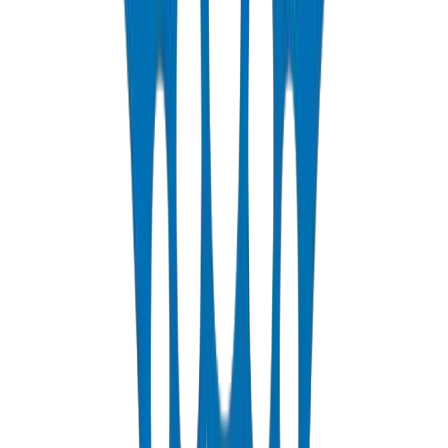
📄
/contact-us