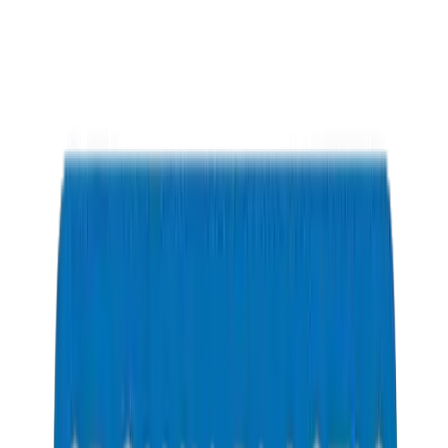
PVC Conduit Pipes / Fittings in Saudi Arabia