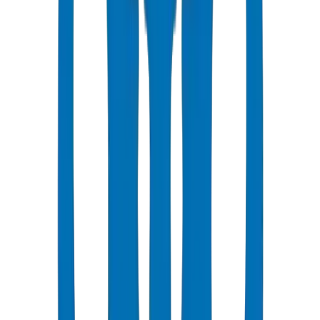
Stock direct usine depuis 7 Production Units avec expédition le jour
même aux EAU sur les articles d'inventaire standard. Dimensions
non standard fabriquées sur commande avec des délais de 7 à 14
jours.
Laboratoire de contrôle qualité interne à l'installation UAQ : chaque
lot de production subit des tests d'éclatement hydrostatique (BS EN
921 / ISO 1167), une vérification dimensionnelle et une mesure du
point de ramollissement Vicat.
Composé PVC 100 % vierge — le système d'approvisionnement de
Crown impose la vérification du CoC (Certificat de Conformité) des
matières premières avant la mise en production. Politique zéro
contenu recyclé.
Tolérance d'épaisseur de paroi maintenue à ±0,2 mm pour les tuyaux
et ±0,3 mm pour les raccords — 2,5× plus serré que les importations
courantes (±0,5 à 0,8 mm). Cette tolérance est documentée sur