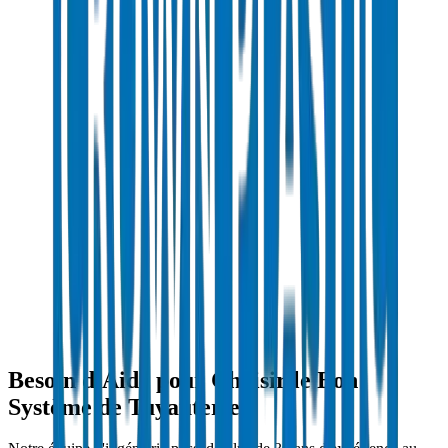
PVC Conduit Pipes / Fittings in Qatar
Besoin d'Aide pour Choisir le Bon
Système de Tuyauterie ?