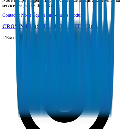
Notre équipe d'ingénierie possède plus de 30 ans d'expérience au
service des projets du CCG.
Contacter Notre Équipe
Parcourir les Produits
CROWN PLASTIC PIPES / FITTINGS
L'Excellence dans Chaque Tuyau