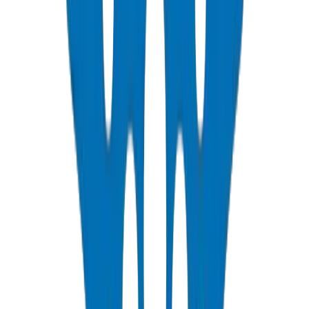
Chefs de projet dédiés pour les commandes dépassant 500 000
AED. Point de contact unique du devis jusqu'à la livraison finale et
la période de garantie des défauts.
UPVC supplier Dubai
plastic pipe manufacturer GCC
pipe supplier
selection
construction materials supplier UAE
📄
/about-us