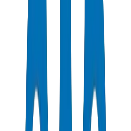
La certification ISO 9001:2015 est le minimum requis — Crown la
détient pour l'ensemble de ses 7 Production Units.
Conformité ISO 14001:2015 en management environnemental :
L'installation de Crown à UAQ opère selon des protocoles SME
certifiés pour l'approvisionnement en matières premières vierges et la
réduction des déchets.
Certifications produits : Crown détient BS EN 1452 (pression), BS