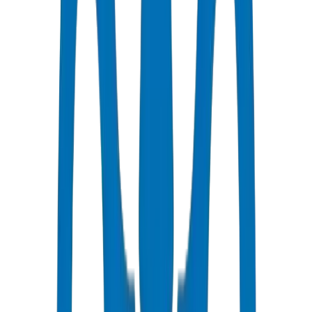
EN 1401 / BS EN 1329-1:2014 (évacuation), DIN 8077/8078 (PP-
R), ISO 4427 (HDPE), ASTM D 2466 (SCH 40), NEMA TC 2
(gaines), et DIN 16892/16893 (PEX).
Certificats de conformité de la municipalité de Dubaï délivrés par
ligne de produit — par ex., DM-PRES-BSEN1452-2024-001 pour
PVC haute pression, DM-PPR-DIN8077-2024-001 pour les
produits PP-R Pipes / Fittings.
5000+ products répartis en 13 catégories de produits : UPVC
pression, UPVC évacuation, PVC SCH 40, gaines PVC, conduits
PVC, PP-R, HDPE, PEX, fabrications et solvants.
Gamme complète de diamètres : de 16 mm à 400 mm+ sur tous les
systèmes de Pipes / Fittings, couvrant des robinets résidentiels aux
conduites principales municipales.
Inventaire complet de raccords : coudes, tés, réducteurs, manchons,
brides, colliers de prise, et fabrications spécialisées (bacs à graisse
Type A–D pour l'évacuation F&B).