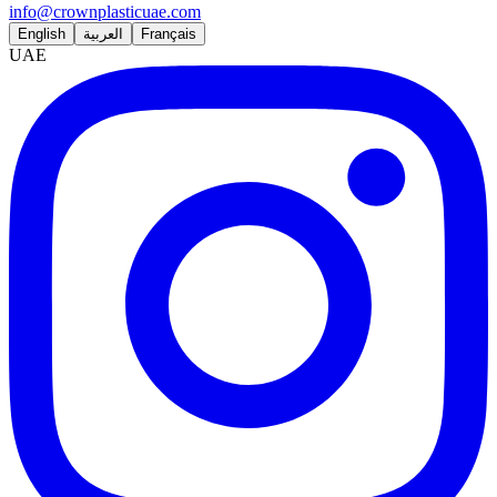
info@crownplasticuae.com
English
العربية
Français
UAE