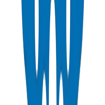
Installez les tuyaux pendant les heures les plus fraîches pour éviter
une dilatation thermique excessive.
Prévoyez un tracé en serpentin dans les tranchées pour accommoder
la dilatation/contraction.
Utilisez un lit de sable pour protéger les tuyaux des roches
tranchantes.
Exposition aux UV : enfouissez les tuyaux ou utilisez des qualités
stabilisées aux UV pour les sections hors sol.
Validation climatique du Golfe par Crown : Coefficient de dilatation
thermique du HDPE de 0,20 mm/m·K — le plus élevé de la famille
des tuyaux en polymère, nécessitant des blocs de butée conçus lors
des changements de direction. Le laboratoire de Crown à UAQ
vérifie les performances de dilatation dans des conditions de surface
du Golfe simulées à 55°C. Pour les installations désertiques, Crown
recommande une profondeur d'enfouissement minimale de 600 mm
où la température du sol se stabilise à 35-40°C, bien dans la marge
de ramollissement Vicat de 127°C. Source : Laboratoire de contrôle
qualité Crown, Umm Al Quwain, Jul 2026.