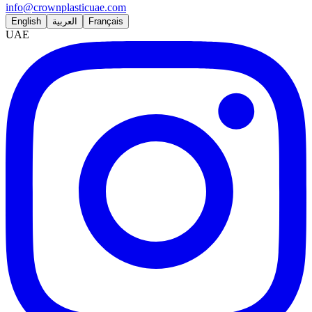
info@crownplasticuae.com
English
العربية
Français
UAE