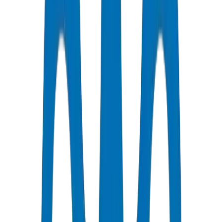
Le HDPE est optimal pour l'irrigation aux EAU car la qualité
PE100 offre une résistance à l'éclatement de 28,0 MPa selon ISO
4427, les longueurs en bobines jusqu'à 100 m+ réduisent le risque
de fuite aux joints, et les formulations stabilisées aux UV résistent à
la dégradation par le soleil du Golfe. Le HDPE de Crown est certifié
sous DM-HDPE-PE100-2024-001 avec une tolérance de paroi de
±0,3 mm. Crown a fourni 165 tonnes pour la zone industrielle de
KIZAD, Abou Dhabi — 28 000 ml de PE100 PN16.