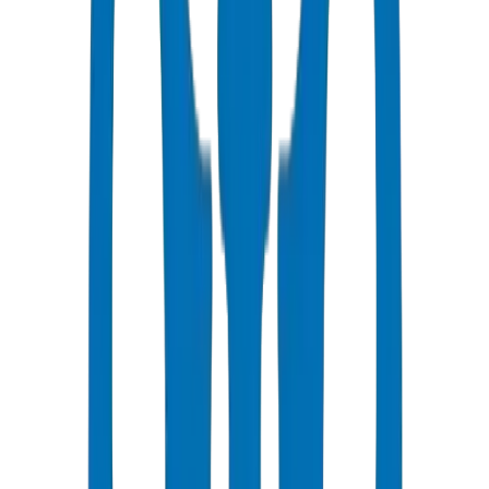
Avantages clés : la flexibilité absorbe les mouvements du sol, la
résistance chimique convient à la fertigation et aux eaux usées
traitées, et la livraison en bobines longues réduit le nombre de joints.
Données de l'usine Crown HDPE : Les produits PE100 HDPE
Pipes / Fittings ont été testés à l'éclatement à 28,0 MPa selon ISO
4427 au laboratoire de contrôle qualité de Crown à Umm Al
Quwain. Tolérance d'épaisseur de paroi ±0,3 mm. Point de
ramollissement Vicat : 127°C avec un facteur de déclassement de
0,63 à une température ambiante du Golfe de 50°C — conservant
63 % de la pression nominale dans les conditions estivales de pointe.
Réf. de conformité de la municipalité de Dubaï : DM-HDPE-
PE100-2024-001.
Preuve de déploiement aux EAU : Crown a fourni 165 tonnes de
produits HDPE Pipes / Fittings pour la zone industrielle de KIZAD,
Abou Dhabi — 28 000 ml de conduites d'eau de process industriel
PE100 PN16. Vérifié à l'installation de Crown UAQ, Jul 2026.
Le PE100 a un MRS (Résistance Minimale Requise) plus élevé =
10 MPa contre 8 MPa pour le PE80.