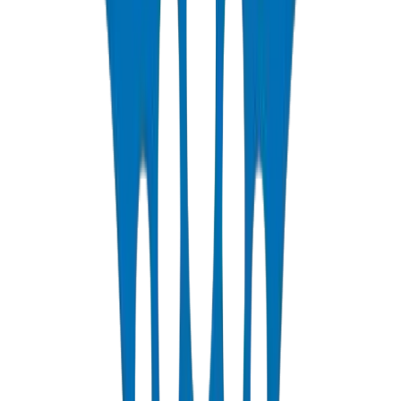
PE100 pipes GCC
agricultural irrigation Dubai
drip irrigation
pipes
ISO 4427 HDPE
🛠️
/products/polyethylene