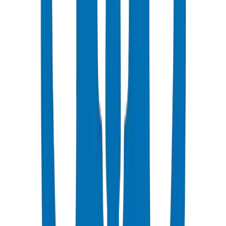
Le PE100 permet des parois plus fines à la même classification de
pression = économies de matériaux.
Le PE80 est suffisant pour les systèmes d'irrigation goutte à goutte
basse pression.
Le PE100 est recommandé pour les lignes de distribution principales
et les applications à pression plus élevée.
PN6 (SDR 26) : Lignes latérales d'irrigation goutte à goutte basse
pression.
PN10 (SDR 17) : Lignes d'alimentation principales, refoulement de
pompe.
PN16 (SDR 11) : Conduites principales haute pression, transmission
longue distance.
Tenez compte des variations d'altitude et des pertes par frottement