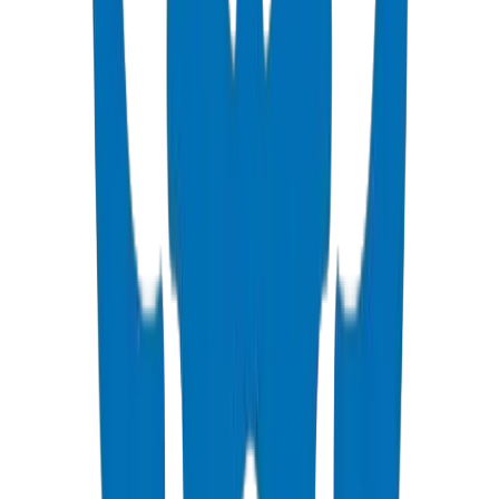
lors du choix de la classe de pression.
Soudage bout à bout : Le plus courant pour les grands diamètres (90
mm+). Nécessite des opérateurs formés.
Électrofusion : Idéal pour les réparations et les raccordements.
Utilise des manchons d'électrofusion.
Raccords à compression : Installation rapide pour les petits diamètres
(<63 mm). Aucun équipement spécial requis.
Tous les joints par fusion doivent être réalisés par des techniciens
certifiés selon ISO 21307.