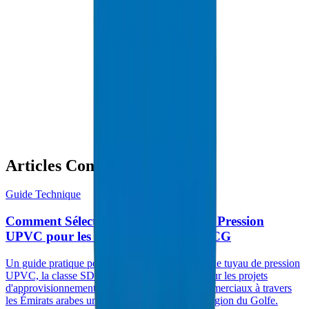
HDPE Pipes / Fittings in Abu Dhabi
Articles Connexes
Guide Technique
Comment Sélectionner les Tuyaux de Pression
UPVC pour les Réseaux d'Eau du CCG
Un guide pratique pour choisir le bon diamètre de tuyau de pression
UPVC, la classe SDR et la classification PN pour les projets
d'approvisionnement en eau municipaux et commerciaux à travers
les Émirats arabes unis, l'Arabie saoudite et la région du Golfe.