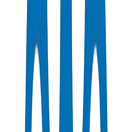
Les produits Crown UPVC Pipes / Fittings ont un coefficient de
dilatation thermique linéaire de 0,06 mm/m·K — vérifié au
laboratoire de contrôle qualité de notre usine UAQ. C'est 3,3×
inférieur au HDPE (0,20 mm/m·K) et 2,5× inférieur au PP-R (0,15
mm/m·K).
Un tuyau Crown UPVC de 6 m soumis à une variation de
température de 40°C (cycle nuit-jour du Golfe) se dilate de 14,4
mm. À une exposition de surface de 55°C en été de pointe, la