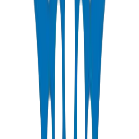
📄
/technical/upvc-installation-best-practices