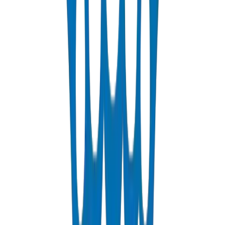
📄
/support/faqs