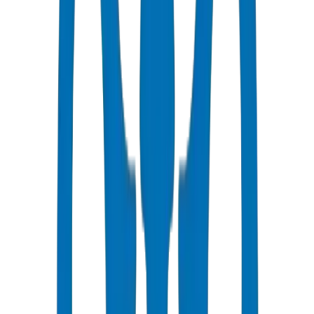
dilatation atteint 19,8 mm par longueur de 6 m — cela doit être
accommodé dans la conception des joints.
Température de ramollissement Vicat : 79°C selon BS EN 727. Aux
températures du sol du Golfe de 35°-40°C (profondeur
d'enfouissement de 600 mm), la marge Vicat est de 39°-44°C au-
dessus des conditions de service — offrant une confiance
structurelle pour les installations enterrées.
Facteur de déclassement à la température ambiante de pointe : 0,50.
À une exposition soutenue de 50°C, un tuyau PN16 ne conserve
que 8 bar de pression de service. Appliquez toujours ce
déclassement lors de la conception de parcours aériens ou enterrés
peu profondément dans les conditions estivales des EAU.
Utilisez un ciment solvant conforme à BS 4346 ou ASTM D2564.
Nettoyez et séchez l'extrémité du tuyau et l'emboîtement du raccord
avant l'application.