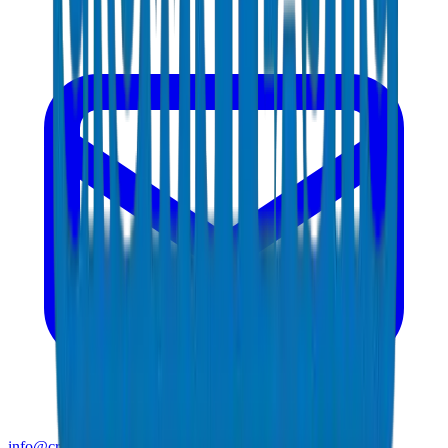
info@crownplasticuae.com