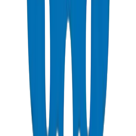
Inspection visuelle : Les tuyaux Crown sont marqués au laser avec
des codes de lot de production pour une traçabilité complète de la
matière première au produit installé.
Tolérance d'épaisseur de paroi : Crown maintient ±0,2 mm sur
toutes les lignes UPVC — nettement plus serré que les importations
courantes de ±0,5 à 0,8 mm en moyenne. Vérifiez l'épaisseur de
paroi avec un pied à coulisse lors de l'inspection de réception.
Test de pression : Test hydrostatique à 1,5× la pression de service
pendant 1 heure minimum selon BS EN 1452-2. Les produits
Crown PVC Pipes / Fittings haute pression sont testés à l'éclatement
en usine à 42,0 MPa à 20°C selon BS EN 921 / ISO 1167.
Certification de conformité : Demandez les certificats de conformité
de la municipalité de Dubaï de Crown (par ex., DM-PRES-
BSEN1452-2024-001 pour la pression, DM-DRAIN-BS1329-
2024-001 pour l'évacuation) lors de la phase de soumission du
projet.
UPVC installation UAE
solvent cement jointing
pipe expansion
Gulf
plastic pipe installation tips