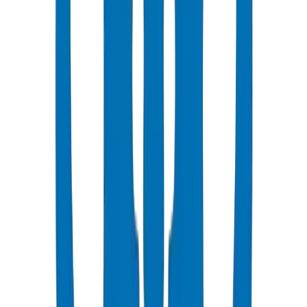
Appliquez le ciment sur les deux surfaces dans le temps de travail
(généralement 1 à 2 minutes).
Insérez le tuyau avec un quart de tour et maintenez pendant 30
secondes.
Laissez le temps de durcissement complet (généralement 24 heures)
avant le test de pression.
Profondeur d'enfouissement minimale : 600 mm pour protéger
contre les températures extrêmes de surface.
Prévoir un lit de sable de 100 mm sous et autour du tuyau.
Remblayer par couches avec compactage à 95 % de la densité
Proctor standard.
Utiliser un ruban d'avertissement 300 mm au-dessus du tuyau pour