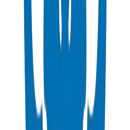
alerter les futures excavations.
Boucles de dilatation : Les boucles en forme de U ou de Z absorbent
le mouvement.
Joints de dilatation : Joints coulissants à intervalles calculés.
Raccordements flexibles : Utilisez des joints à bague en caoutchouc
à intervalles pour les tuyaux enterrés.
Points d'ancrage : Supports fixes aux extrémités, supports libres
entre les points d'ancrage.