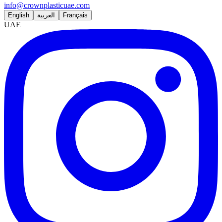
info@crownplasticuae.com
English
العربية
Français
UAE