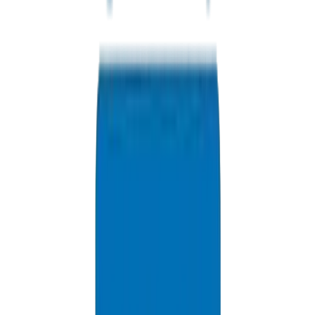
PPR Chaud et Froid — Performance Thermique
Systèmes en polypropylène random pour les applications de
température exigeantes jusqu'à 95°C. Les joints par fusion éliminent
les points de fuite pour une fiabilité à long terme.
Learn More
Systèmes HDPE — Flexibilité et Durabilité
Polyéthylène haute densité pour les applications enterrées,
l'agriculture et l'usage industriel. Excellente résistance chimique et
flexibilité pour les installations complexes.
Learn More