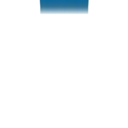
Standards Compliance
Produits fabriqués selon BS EN 1452, ASTM D2466, DIN 8063 et
d'autres normes internationales reconnues. Gestion de la qualité
certifiée ISO 9001:2015.
Traçabilité et Documentation
Traçabilité complète des lots, certificats de test et dossiers
techniques. La documentation dont les consultants et entrepreneurs
ont besoin pour spécifier en toute confiance.
Appui aux Spécifications
Nos tests et notre documentation aident les ingénieurs et consultants
à spécifier en toute confiance — données claires, performances
prouvées, approvisionnement fiable.