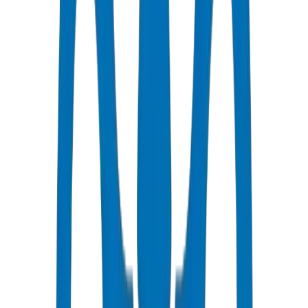
Science des Matériaux et Formulation
Notre R&D se concentre sur l'optimisation des composés pour les
conditions extrêmes du Golfe — stabilisation UV, résistance à la
chaleur et performance aux chocs. Chaque décision de formulation
est étayée par des données de tests.
Technologie d'Outillage et de Production
Des lignes d'extrusion de pointe avec contrôle de température de
précision, surveillance dimensionnelle automatisée et conception de
filières avancée garantissent une qualité constante sur toutes les
séries de production.