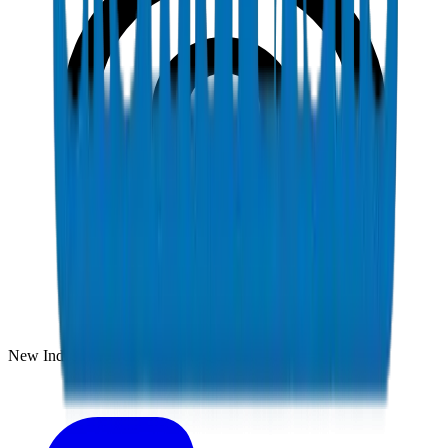
New Industrial Area, Umm Al Quwain, UAE