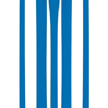
Testing & Quality Assurance
Laboratoire interne équipé pour les tests hydrostatiques, la résistance
aux chocs, le point de ramollissement Vicat et la vérification
dimensionnelle. La qualité n'est pas inspectée — elle est intégrée dès
la conception.
Ingénierie d'Application et Support
Accompagnement technique pour les consultants et entrepreneurs —
aide à la sélection des bons produits, à la spécification correcte et à
la conception de systèmes de Tuyaux / Raccords performants sur des
décennies.