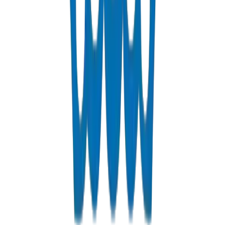
Systèmes d'Évacuation — Efficacité de Débit
Optimisée
La conception à alésage lisse et les tolérances de joint précises
assurent une évacuation fiable sans obstructions ni fuites.
Formulations auto-extinguibles et résistantes aux produits chimiques.
Learn More
Gaines et Conduits — Excellence en Protection de
Câbles
Les systèmes de conduits résistants aux chocs et stabilisés UV
protègent les infrastructures électriques et de communication
critiques. Installation facile avec une précision dimensionnelle
constante.
Learn More