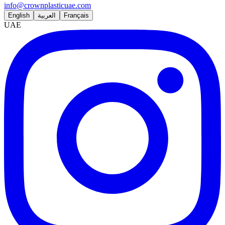
info@crownplasticuae.com
English
العربية
Français
UAE