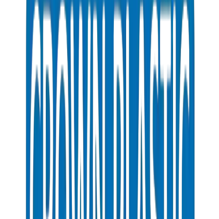
Livraison fiable dans tout les EAU
Qualité produit constante d'un lot à l'autre
Guides d'installation clairs
Support technique pour les défis sur chantier
Performance à long terme pour la valeur de l'actif
Coûts de maintenance et de remplacement réduits
Systèmes conformes aux normes
Couverture complète de la gamme de produits