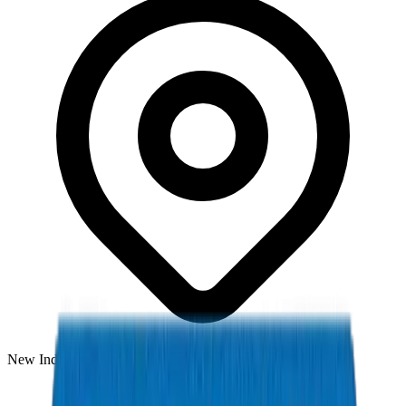
New Industrial Area, Umm Al Quwain, UAE