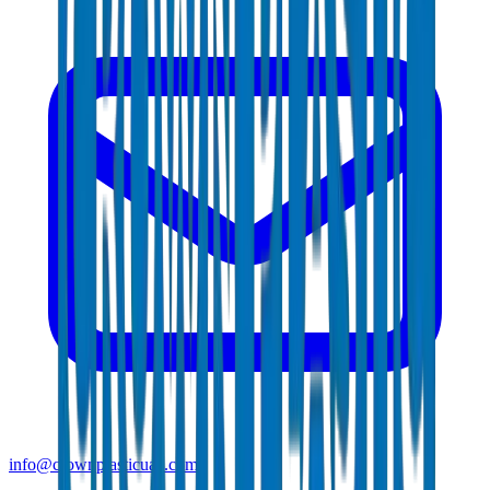
info@crownplasticuae.com