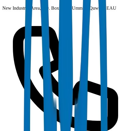
New Industrial Area, P.O. Box 7069, Umm Al Quwain, EAU