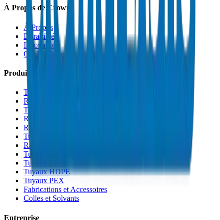
À Propos de Crown
À Propos
Durabilité
Innovation
Qualité et Certifications
Produits
Tuyaux de Drainage UPVC
Raccords de Drainage UPVC
Tuyaux PVC Haute Pression
Raccords PVC Haute Pression
Raccords PVC SCH 40
Tuyaux de Gaine PVC
Raccords de Gaine PVC
Tuyaux Conduit PVC
Tuyaux PP-R
Tuyaux HDPE
Tuyaux PEX
Fabrications et Accessoires
Colles et Solvants
Entreprise