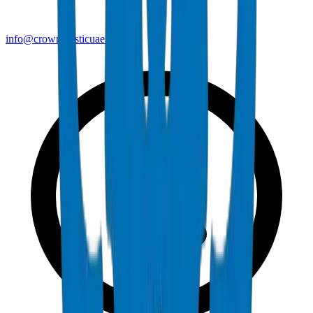
info@crownplasticuae.com