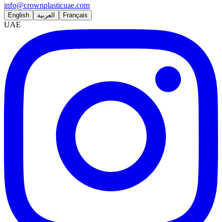
info@crownplasticuae.com
English
العربية
Français
UAE