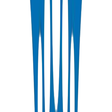
Tuyaux PP-R
DIN 8077/78 — PN10 à PN25 eau potable chaude & froide
Voir les Détails
Tuyaux HDPE
PE63 / PE80 / PE100 — irrigation, distribution d'eau & industriel
Voir les Détails
Tuyaux PEX
PN 12.5 & PN 20 polyéthylène réticulé pour systèmes chauds &
froids
Voir les Détails