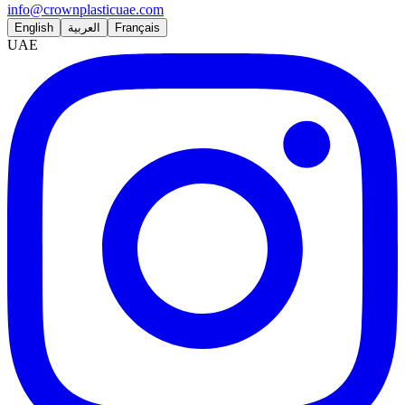
info@crownplasticuae.com
English
العربية
Français
UAE