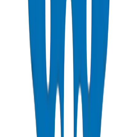
Tuyaux de Gaines PVC
Normes NEMA, DIN & BS — approuvés télécom Etisalat & DU
Voir les Détails
Raccords de Gaines PVC
Raccords de protection pour câbles enterrés
Voir les Détails
Tuyaux de Conduits PVC
Résistance à la compression 1250N / 750N / 320N — SCH 40 &
SCH 80
Voir les Détails