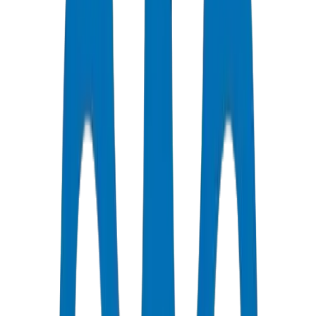
Qualité Certifiée
Tous les Tuyaux / Raccords sont certifiés ISO et OHSAS