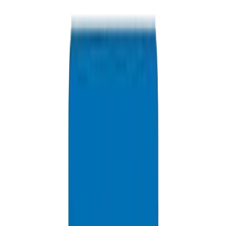
+971 6 543 6781
Disponible 24h/24, 7j/7
info@crownplasticuae.com
Réponse sous 2 heures
Enquête sur les exportations d'Oman
Informations de Livraison