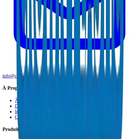
info@crownplasticuae.com
À Propos de Crown
À Propos
Durabilité
Innovation
Qualité et Certifications
Produits