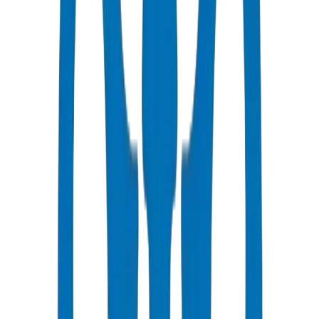
Livraison Rapide
3-5 jours ouvrables to Muscat
Prix Compétitifs
Remises en volume disponibles en AED
Support Technique
Consultation experte pour vos projets