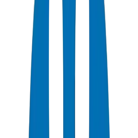
0
+
Years Experience
0
★
Note Client
0
Certifications
0
/7
Support Disponible