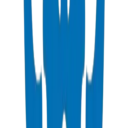
Tuyaux Haute Pression PVC
Normes ISO, DIN, BS & ASTM — eau potable & industriel
Voir les Détails
Raccords Haute Pression PVC
Raccords & vannes sous pression DIN 8063 & BS EN 1452:3
Voir les Détails
Raccords PVC SCH 40
Raccords sous pression ASTM D 2466 schedule 40
Voir les Détails