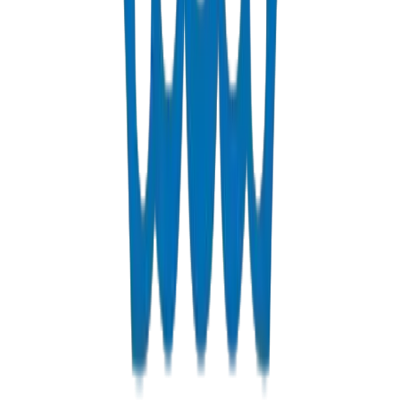
Fabrications & Accessoires
Fabrications PVC/UPVC sur mesure incluant les bacs à graisse
approuvés par la Municipalité de Dubaï
Voir les Détails
Matières Solvantes
Colles solvantes PVC pour des raccords de tuyaux sûrs et durables
Voir les Détails
Obtenir un Devis
Réponse rapide garantie
Contactez-nous pour les tarifs Muscat, remises en volume et opti
de livraison.