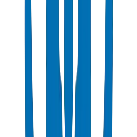
Populaire
Tuyaux d'Évacuation UPVC
Systèmes aériens et enterrés certifiés BS EN 1329-1 / BS EN 1401
Voir les Détails
Raccords d'Évacuation UPVC
Raccords à emboîtement & à coller — BS EN 1329-1 / BS EN
1401
Voir les Détails