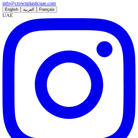
info@crownplasticuae.com
English
العربية
Français
UAE