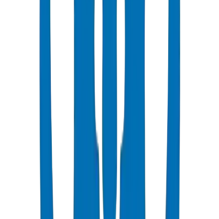
Populaire
Tuyaux d'Évacuation UPVC
Systèmes aériens et enterrés certifiés BS EN 1329-1 / BS EN 1401
Voir les Détails
Raccords d'Évacuation UPVC
Raccords à emboîtement & à coller — BS EN 1329-1 / BS EN
1401