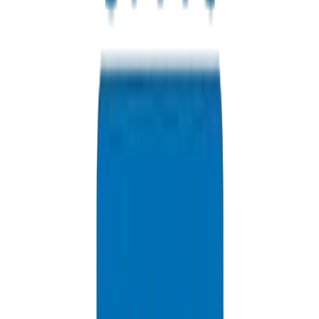
Contactez-nous pour les tarifs Ajman, remises en volume et opti
de livraison.
+971 6 543 6781
Disponible 24h/24, 7j/7
info@crownplasticuae.com
Réponse sous 2 heures
Citation du projet Ajman
Informations de Livraison