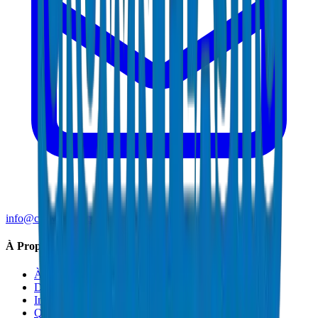
info@crownplasticuae.com
À Propos de Crown
À Propos
Durabilité
Innovation
Qualité et Certifications