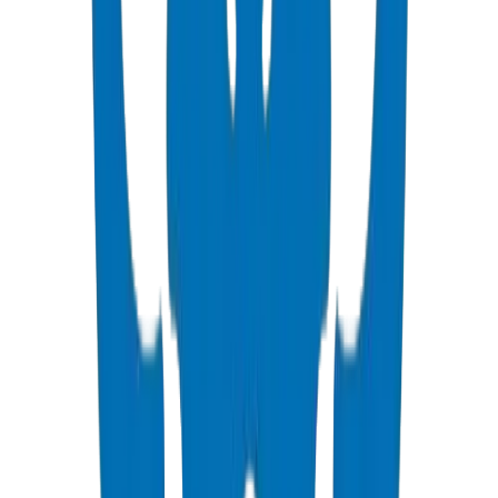
Voir les Détails
Tuyaux Haute Pression PVC
Normes ISO, DIN, BS & ASTM — eau potable & industriel
Voir les Détails
Raccords Haute Pression PVC
Raccords & vannes sous pression DIN 8063 & BS EN 1452:3
Voir les Détails
Raccords PVC SCH 40
Raccords sous pression ASTM D 2466 schedule 40