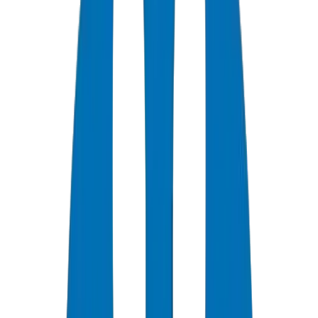
0
+
Years Experience
0
★
Note Client
0
Certifications
0
/7