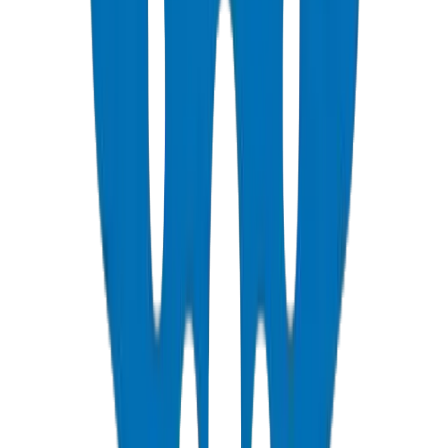
Voir les Détails
Tuyaux de Gaines PVC
Normes NEMA, DIN & BS — approuvés télécom Etisalat & DU
Voir les Détails
Raccords de Gaines PVC
Raccords de protection pour câbles enterrés
Voir les Détails
Tuyaux de Conduits PVC
Résistance à la compression 1250N / 750N / 320N — SCH 40 &
SCH 80