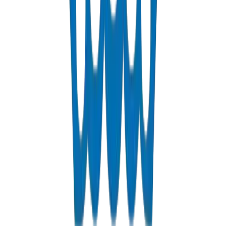
Voir les Détails
Fabrications & Accessoires
Fabrications PVC/UPVC sur mesure incluant les bacs à graisse
approuvés par la Municipalité de Dubaï
Voir les Détails
Matières Solvantes
Colles solvantes PVC pour des raccords de tuyaux sûrs et durables
Voir les Détails
Obtenir un Devis
Réponse rapide garantie