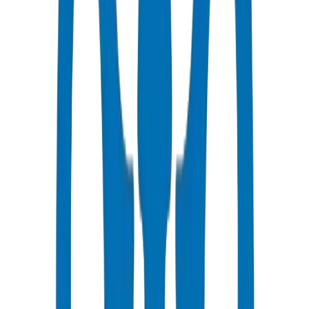
Livraison Rapide
Livraison le jour même to Ajman
Prix Compétitifs
Remises en volume disponibles en AED
Support Technique
Consultation experte pour vos projets