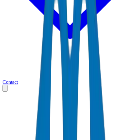
Contact
Accueil
Markets
Émirats arabes unis