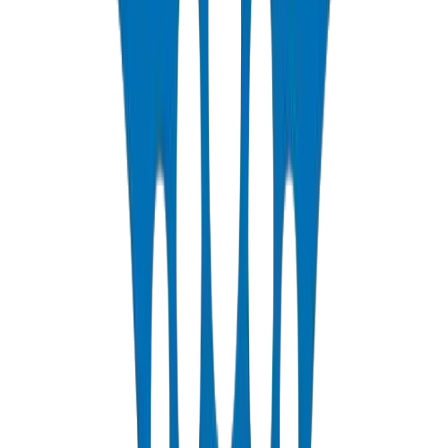
Voir les Détails
Tuyaux PP-R
DIN 8077/78 — PN10 à PN25 eau potable chaude & froide
Voir les Détails
Tuyaux HDPE
PE63 / PE80 / PE100 — irrigation, distribution d'eau & industriel
Voir les Détails
Tuyaux PEX
PN 12.5 & PN 20 polyéthylène réticulé pour systèmes chauds &
froids