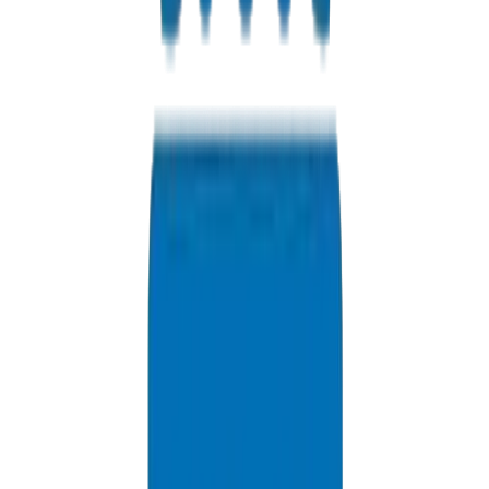
Réponse rapide garantie
Contactez-nous pour les tarifs Ras al-Khaimah, remises en volu
et options de livraison.
+971 6 543 6781
Disponible 24h/24, 7j/7
info@crownplasticuae.com
Réponse sous 2 heures
Enquête sur le projet RAK
Informations de Livraison