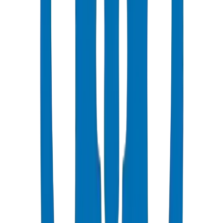
Populaire
Tuyaux d'Évacuation UPVC
Systèmes aériens et enterrés certifiés BS EN 1329-1 / BS EN 1401
Voir les Détails
Raccords d'Évacuation UPVC
Raccords à emboîtement & à coller — BS EN 1329-1 / BS EN
1401