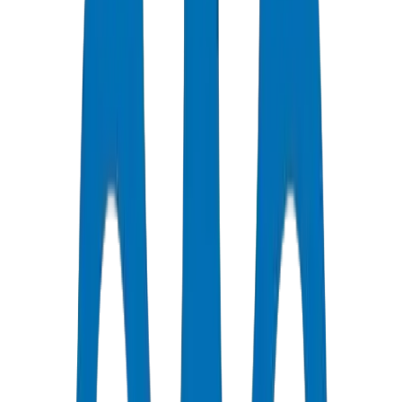
0
/7
Support Disponible
Qualité Certifiée
Tous les Tuyaux / Raccords sont certifiés ISO et OHSAS