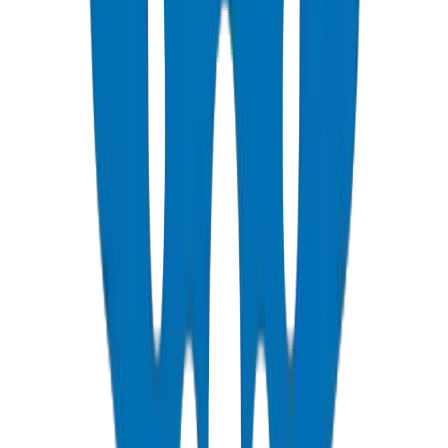
Voir les Détails
Tuyaux de Gaines PVC
Normes NEMA, DIN & BS — approuvés télécom Etisalat & DU
Voir les Détails
Raccords de Gaines PVC
Raccords de protection pour câbles enterrés
Voir les Détails
Tuyaux de Conduits PVC
Résistance à la compression 1250N / 750N / 320N — SCH 40 &
SCH 80