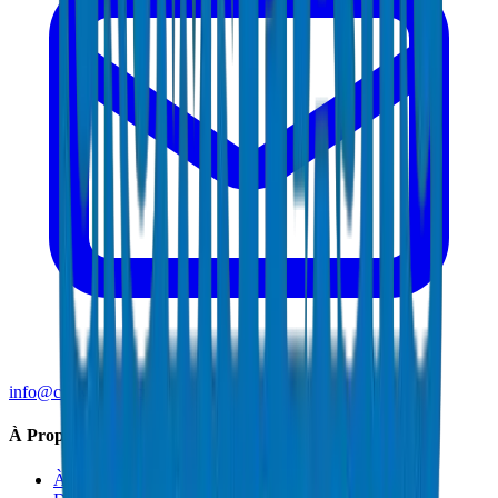
info@crownplasticuae.com
À Propos de Crown
À Propos