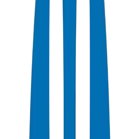
0
+
Years Experience
0
★
Note Client
0
Certifications