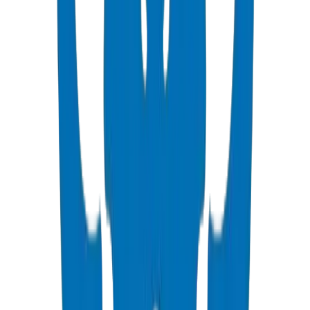
Voir les Détails
Tuyaux Haute Pression PVC
Normes ISO, DIN, BS & ASTM — eau potable & industriel
Voir les Détails
Raccords Haute Pression PVC
Raccords & vannes sous pression DIN 8063 & BS EN 1452:3
Voir les Détails
Raccords PVC SCH 40
Raccords sous pression ASTM D 2466 schedule 40