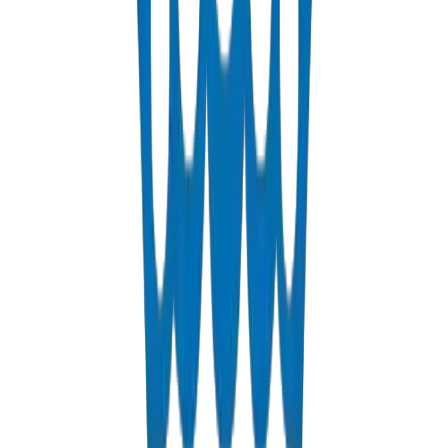
froids
Voir les Détails
Fabrications & Accessoires
Fabrications PVC/UPVC sur mesure incluant les bacs à graisse
approuvés par la Municipalité de Dubaï
Voir les Détails
Matières Solvantes
Colles solvantes PVC pour des raccords de tuyaux sûrs et durables
Voir les Détails
Obtenir un Devis