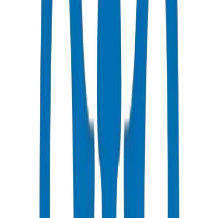
Livraison Rapide
Le même jour - 24 heures to Ras al-Khaimah
Prix Compétitifs
Remises en volume disponibles en AED
Support Technique
Consultation experte pour vos projets