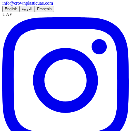
info@crownplasticuae.com
English
العربية
Français
UAE