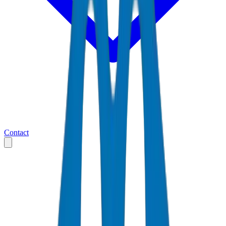
Contact
Accueil
Markets
Émirats arabes unis