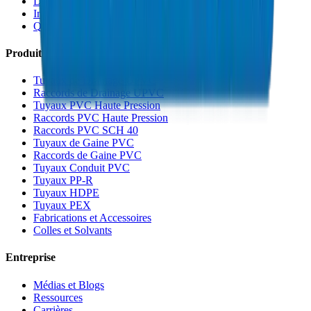
Durabilité
Innovation
Qualité et Certifications
Produits
Tuyaux de Drainage UPVC
Raccords de Drainage UPVC
Tuyaux PVC Haute Pression
Raccords PVC Haute Pression
Raccords PVC SCH 40
Tuyaux de Gaine PVC
Raccords de Gaine PVC
Tuyaux Conduit PVC
Tuyaux PP-R
Tuyaux HDPE
Tuyaux PEX
Fabrications et Accessoires
Colles et Solvants
Entreprise
Médias et Blogs
Ressources
Carrières