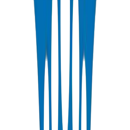
Voir les Détails
Tuyaux PP-R
DIN 8077/78 — PN10 à PN25 eau potable chaude & froide
Voir les Détails
Tuyaux HDPE
PE63 / PE80 / PE100 — irrigation, distribution d'eau & industriel
Voir les Détails
Tuyaux PEX
PN 12.5 & PN 20 polyéthylène réticulé pour systèmes chauds &