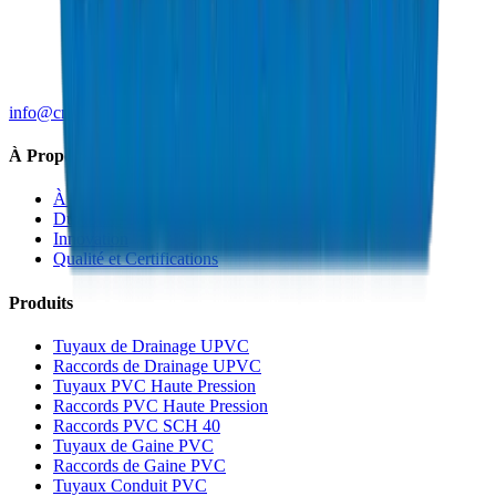
info@crownplasticuae.com
À Propos de Crown
À Propos
Durabilité
Innovation
Qualité et Certifications
Produits
Tuyaux de Drainage UPVC
Raccords de Drainage UPVC
Tuyaux PVC Haute Pression
Raccords PVC Haute Pression
Raccords PVC SCH 40
Tuyaux de Gaine PVC
Raccords de Gaine PVC
Tuyaux Conduit PVC