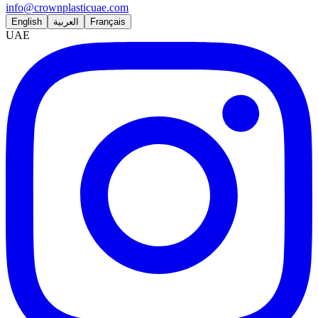
info@crownplasticuae.com
English
العربية
Français
UAE