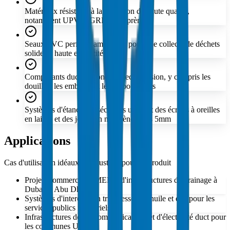
Matériaux résistants à la corrosion de haute qualité,
notamment UPVC, GRP et néoprène
Seaux PVC perforés amovibles pour une collecte de déchets
solides à haute efficacité
Composants ducting conçus avec précision, y compris les
douilles, les embouts et les embouchures
Systèmes d'étanchéité sécurisés utilisant des écrous à oreilles
en laiton et des joints en néoprène épais 5mm
Applications
Cas d'utilisation idéaux et industries pour ce produit
Projets commerciaux MEP et d'infrastructures de drainage à
Dubai et Abu Dhabi
Systèmes d'interception triple essence, huile et eau pour les
services publics industriels
Infrastructures de télécommunications et d'électricité duct pour
les communes UAE