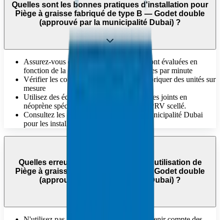
Quelles sont les bonnes pratiques d'installation pour
Piège à graisse fabriqué de type B — Godet double
(approuvé par la municipalité Dubai) ?
Assurez-vous que la taille et la capacité sont évaluées en
fonction de la quantité d’eaux usées traitées par minute
Vérifier les conditions du site avant de fabriquer des unités sur
mesure
Utilisez des écrous à oreilles en laiton et des joints en
néoprène spécifiés pour un couvercle en PRV scellé.
Consultez les dessins approuvés par la municipalité Dubai
pour les installations de bacs à graisse
Quelles erreurs faut-il éviter lors de l'utilisation de
Piège à graisse fabriqué de type B — Godet double
(approuvé par la municipalité Dubai) ?
N'utilisez pas de formats génériques sans tenir compte des