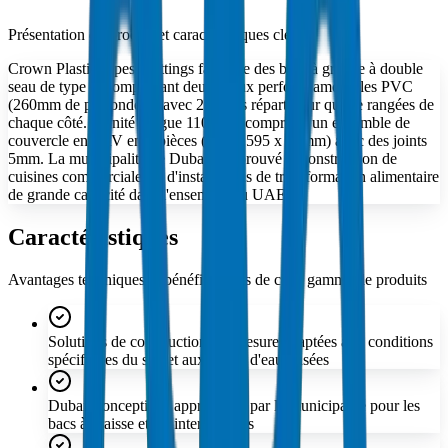
Présentation du produit et caractéristiques clés
Crown Plastic Pipes / Fittings fabrique des bacs à graisse à double
seau de type B comprenant deux seaux perforés amovibles PVC
(260mm de profondeur) avec 25 trous répartis sur quatre rangées de
chaque côté. L'unité longue 1100mm comprend un ensemble de
couvercle en PRV en 3 pièces (595 x 595 x 16mm) avec des joints
5mm. La municipalité de Dubai a approuvé la construction de
cuisines commerciales et d'installations de transformation alimentaire
de grande capacité dans l'ensemble du UAE.
Caractéristiques
Avantages techniques et bénéfices clés de cette gamme de produits
Solutions de construction sur mesure adaptées aux conditions
spécifiques du site et aux débits d'eaux usées
Dubai Conceptions approuvées par la municipalité pour les
bacs à graisse et les intercepteurs