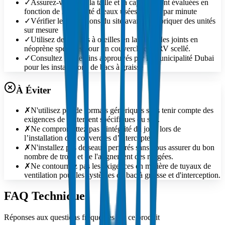
✓
Assurez-vous que la taille et la capacité sont évaluées en
fonction de la quantité d’eaux usées traitées par minute
✓
Vérifier les conditions du site avant de fabriquer des unités
sur mesure
✓
Utilisez des écrous à oreilles en laiton et des joints en
néoprène spécifiés pour un couvercle en PRV scellé.
✓
Consultez les dessins approuvés par la municipalité Dubai
pour les installations de bacs à graisse
À Éviter
✗
N'utilisez pas de formats génériques sans tenir compte des
exigences de traitement spécifiques du site.
✗
Ne compromettez pas l’intégrité du joint lors de
l’installation des couvercles d’intercepteur
✗
N'installez pas de seaux perforés sans vous assurer du bon
nombre de trous et de l'alignement des rangées.
✗
Ne contournez pas les exigences en matière de tuyaux de
ventilation pour les systèmes de bac à graisse et d'interception.
FAQ Techniques
Réponses aux questions fréquentes sur ce produit