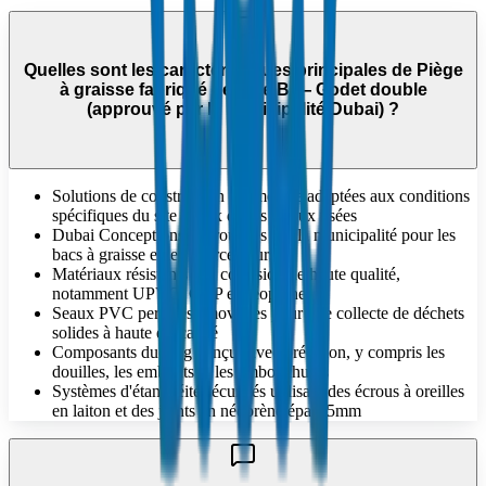
Quelles sont les caractéristiques principales de Piège
à graisse fabriqué de type B — Godet double
(approuvé par la municipalité Dubai) ?
Solutions de construction sur mesure adaptées aux conditions
spécifiques du site et aux débits d'eaux usées
Dubai Conceptions approuvées par la municipalité pour les
bacs à graisse et les intercepteurs
Matériaux résistants à la corrosion de haute qualité,
notamment UPVC, GRP et néoprène
Seaux PVC perforés amovibles pour une collecte de déchets
solides à haute efficacité
Composants ducting conçus avec précision, y compris les
douilles, les embouts et les embouchures
Systèmes d'étanchéité sécurisés utilisant des écrous à oreilles
en laiton et des joints en néoprène épais 5mm