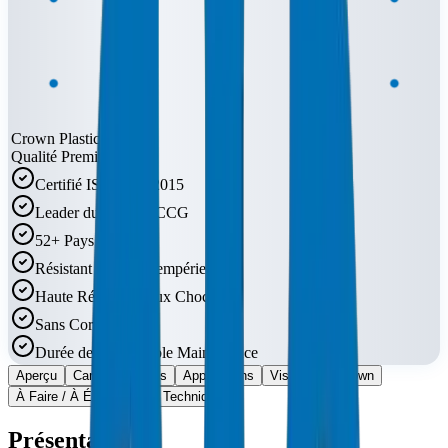
Crown Plastic Pipes
Qualité Premium
Certifié ISO 9001:2015
Leader du Marché CCG
52+ Pays
Résistant UV et Intempéries
Haute Résistance aux Chocs
Sans Corrosion
Durée de Vie à Faible Maintenance
Aperçu
Caractéristiques
Applications
Visual Breakdown
À Faire / À Éviter
FAQ Techniques
Présentation