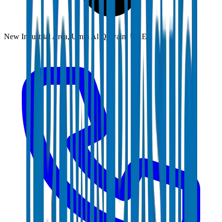
New Industrial Area, Umm Al Quwain, UAE