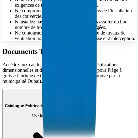
exigences de traitement spécifiques du site.
Ne compromettez pas l’intégrité du joint lors de l’installation
des couvercles d’intercepteur
N'installez pas de seaux perforés sans vous assurer du bon
nombre de trous et de l'alignement des rangées.
Ne contournez pas les exigences en matière de tuyaux de
ventilation pour les systèmes de bac à graisse et d'interception.
Documents Techniques
Accédez aux catalogues techniques complets, spécifications
dimensionnelles et documentation de conformité pour Piège à
graisse fabriqué de type B — Godet double (approuvé par la
municipalité Dubai).
Catalogue Fabrications et Accessoires (PDF)
Voir le Document