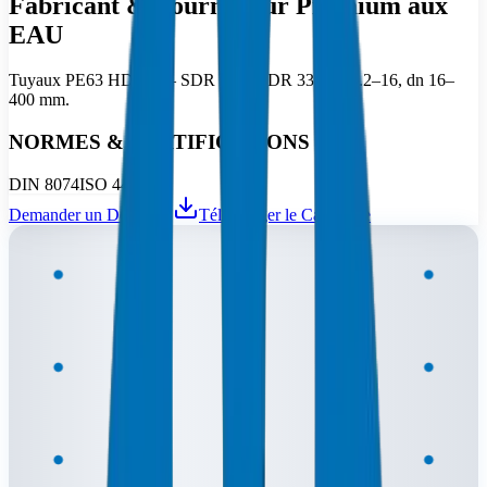
Fabricant & Fournisseur Premium aux
EAU
Tuyaux PE63 HDPE — SDR 7.4 à SDR 33, PN 3.2–16, dn 16–
400 mm.
NORMES & CERTIFICATIONS
DIN 8074
ISO 4427
Demander un Devis
Télécharger le Catalogue