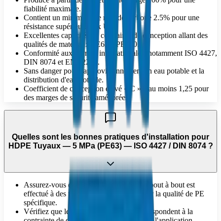
fiabilité maximale.
Contient un minimum de noir de carbone 2.5% pour une
résistance supérieure aux UV.
Excellentes capacités de contrainte de conception allant des
qualités de matériaux PE63 à PE100.
Conformité aux normes internationales, notamment ISO 4427,
DIN 8074 et EN 12201.
Sans danger pour l'approvisionnement en eau potable et la
distribution d'eau potable.
Coefficient de conception élevé « C » d'au moins 1,25 pour
des marges de sécurité améliorées.
Quelles sont les bonnes pratiques d'installation pour
HDPE Tuyaux — 5 MPa (PE63) — ISO 4427 / DIN 8074 ?
Assurez-vous que le soudage par fusion bout à bout est
effectué à des températures correctes pour la qualité de PE
spécifique.
Vérifiez que les valeurs SDR et PN correspondent à la
contrainte de conception hydrostatique de l'application