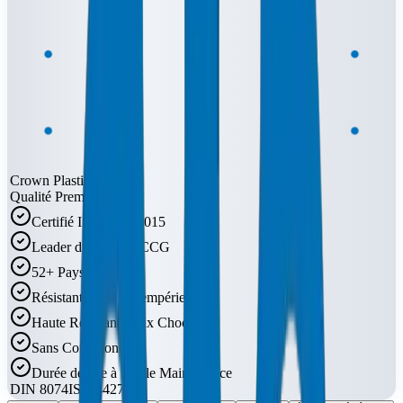
Crown Plastic Pipes
Qualité Premium
Certifié ISO 9001:2015
Leader du Marché CCG
52+ Pays
Résistant UV et Intempéries
Haute Résistance aux Chocs
Sans Corrosion
Durée de Vie à Faible Maintenance
DIN 8074
ISO 4427