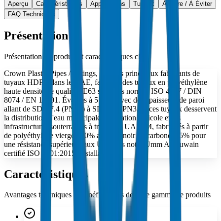
Aperçu
Caractéristiques
Applications
Tuyaux
À Faire / À Éviter
FAQ Techniques
Présentation
Présentation du produit et caractéristiques clés
Crown Plastic Pipes / Fittings, l'un des principaux fabricants de
tuyaux HDPE dans le UAE, fabrique des tuyaux en polyéthylène
haute densité de qualité PE63 selon les normes ISO 4427 / DIN
8074 / EN 12201. Évalués à 5 MPa avec des épaisseurs de paroi
allant de SDR 7.4 (PN16) à SDR 33 (PN3.2), ces tuyaux desservent
la distribution d'eau municipale, l'irrigation agricole et les
infrastructures souterraines à travers le UAE. M, fabriqués à partir
de polyéthylène vierge 100% avec du noir de carbone 2.5% pour
une résistance supérieure aux UV dans notre Umm Al Quwain
certifié ISO 9001:2015. installation.
Caractéristiques
Avantages techniques et bénéfices clés de cette gamme de produits