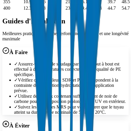
355
10.9
13.6
20.1
21.1
26.1
32.2
39.7
48.5
400
12.3
15.3
22.7
23.7
29.4
36.3
44.7
54.7
Guides d'Installation
Meilleures pratiques pour une performance optimale et une longévité
maximale
À Faire
✓
Assurez-vous que le soudage par fusion bout à bout est
effectué à des températures correctes pour la qualité de PE
spécifique.
✓
Vérifiez que les valeurs SDR et PN correspondent à la
contrainte de conception hydrostatique de l'application
prévue.
✓
Utilisez des tuyaux contenant suffisamment de noir de
carbone pour une exposition prolongée aux UV en extérieur.
✓
Suivez les directives MRS pour vous assurer que le tuyau
atteint sa durée de vie nominale de 50 ans à 20°C.
À Éviter