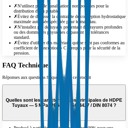
✗
N'utilisez pas de canalisations non potables pour la
distribution d'eau potable.
✗
Évitez de dépasser la contrainte de conception hydrostatique
maximale autorisée spécifiée pour le matériau.
✗
N'installez pas de tuyaux présentant des rayures profondes
ou des dommages physiques dépassant les tolérances
standard.
✗
Évitez d'utiliser des matériaux qui ne sont pas conformes au
coefficient de conception « C » requis pour la sécurité de la
pression.
FAQ Techniques
Réponses aux questions fréquentes sur ce produit
Quelles sont les caractéristiques principales de HDPE
Tuyaux — 5 MPa (PE63) — ISO 4427 / DIN 8074 ?
Producé à partir de polyéthylène vierge 100% pour une