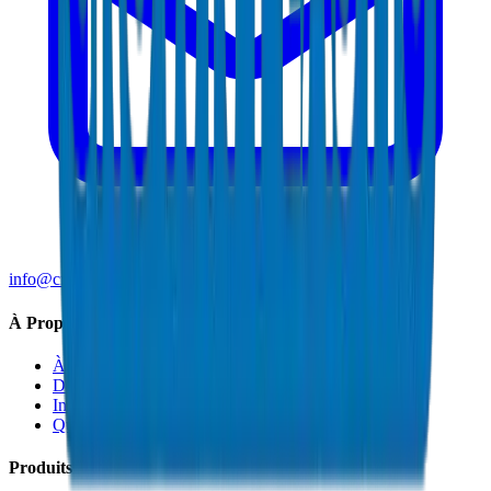
info@crownplasticuae.com
À Propos de Crown
À Propos
Durabilité
Innovation
Qualité et Certifications
Produits