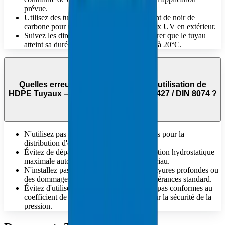
prévue.
Utilisez des tuyaux contenant suffisamment de noir de
carbone pour une exposition prolongée aux UV en extérieur.
Suivez les directives MRS pour vous assurer que le tuyau
atteint sa durée de vie nominale de 50 ans à 20°C.
Quelles erreurs faut-il éviter lors de l'utilisation de
HDPE Tuyaux — 5 MPa (PE63) — ISO 4427 / DIN 8074 ?
N'utilisez pas de canalisations non potables pour la
distribution d'eau potable.
Évitez de dépasser la contrainte de conception hydrostatique
maximale autorisée spécifiée pour le matériau.
N'installez pas de tuyaux présentant des rayures profondes ou
des dommages physiques dépassant les tolérances standard.
Évitez d'utiliser des matériaux qui ne sont pas conformes au
coefficient de conception « C » requis pour la sécurité de la
pression.