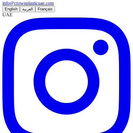
info@crownplasticuae.com
English
العربية
Français
UAE