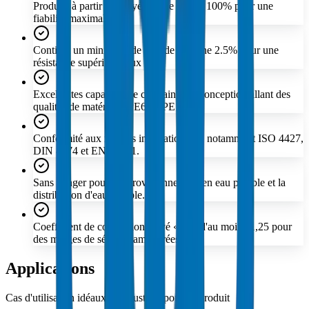
Producé à partir de polyéthylène vierge 100% pour une
fiabilité maximale.
Contient un minimum de noir de carbone 2.5% pour une
résistance supérieure aux UV.
Excellentes capacités de contrainte de conception allant des
qualités de matériaux PE63 à PE100.
Conformité aux normes internationales, notamment ISO 4427,
DIN 8074 et EN 12201.
Sans danger pour l'approvisionnement en eau potable et la
distribution d'eau potable.
Coefficient de conception élevé « C » d'au moins 1,25 pour
des marges de sécurité améliorées.
Applications
Cas d'utilisation idéaux et industries pour ce produit