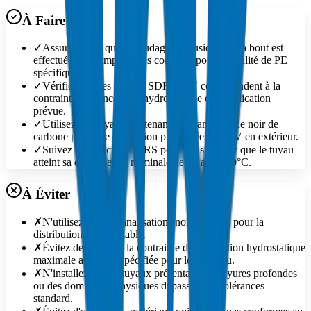
À Faire
✓
Assurez-vous que le soudage par fusion bout à bout est
effectué à des températures correctes pour la qualité de PE
spécifique.
✓
Vérifiez que les valeurs SDR et PN correspondent à la
contrainte de conception hydrostatique de l'application
prévue.
✓
Utilisez des tuyaux contenant suffisamment de noir de
carbone pour une exposition prolongée aux UV en extérieur.
✓
Suivez les directives MRS pour vous assurer que le tuyau
atteint sa durée de vie nominale de 50 ans à 20°C.
À Éviter
✗
N'utilisez pas de canalisations non potables pour la
distribution d'eau potable.
✗
Évitez de dépasser la contrainte de conception hydrostatique
maximale autorisée spécifiée pour le matériau.
✗
N'installez pas de tuyaux présentant des rayures profondes
ou des dommages physiques dépassant les tolérances
standard.