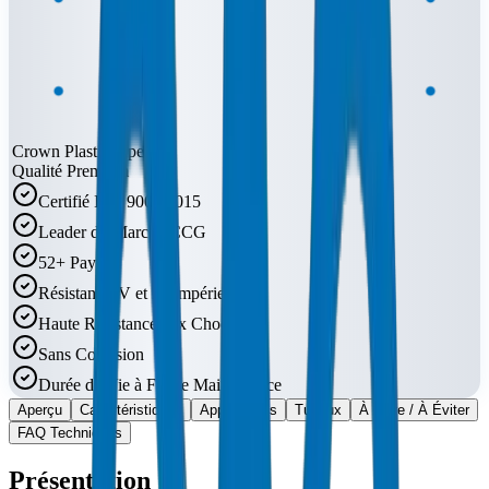
Crown Plastic Pipes
Qualité Premium
Certifié ISO 9001:2015
Leader du Marché CCG
52+ Pays
Résistant UV et Intempéries
Haute Résistance aux Chocs
Sans Corrosion
Durée de Vie à Faible Maintenance
Aperçu
Caractéristiques
Applications
Tuyaux
À Faire / À Éviter
FAQ Techniques
Présentation