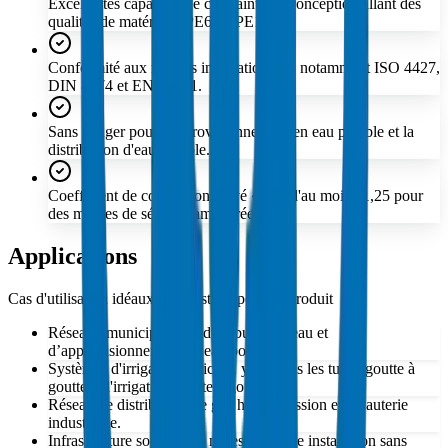
Excellentes capacités de contrainte de conception allant des
qualités de matériaux PE63 à PE100.
Conformité aux normes internationales, notamment ISO 4427,
DIN 8074 et EN 12201.
Sans danger pour l'approvisionnement en eau potable et la
distribution d'eau potable.
Coefficient de conception élevé « C » d'au moins 1,25 pour
des marges de sécurité améliorées.
Applications
Cas d'utilisation idéaux et industries pour ce produit
Réseaux municipaux de distribution d’eau et
d’approvisionnement en eau potable.
Systèmes d'irrigation agricole, y compris les tubes goutte à
goutte et l'irrigation goutte à goutte.
Réseau de distribution de gaz haute pression et tuyauterie
industrielle.
Infrastructure souterraine nécessitant une installation sans