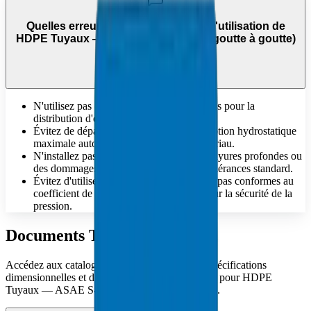
Quelles erreurs faut-il éviter lors de l'utilisation de
HDPE Tuyaux — ASAE S435 (tuyaux goutte à goutte)
?
N'utilisez pas de canalisations non potables pour la
distribution d'eau potable.
Évitez de dépasser la contrainte de conception hydrostatique
maximale autorisée spécifiée pour le matériau.
N'installez pas de tuyaux présentant des rayures profondes ou
des dommages physiques dépassant les tolérances standard.
Évitez d'utiliser des matériaux qui ne sont pas conformes au
coefficient de conception « C » requis pour la sécurité de la
pression.
Documents Techniques
Accédez aux catalogues techniques complets, spécifications
dimensionnelles et documentation de conformité pour HDPE
Tuyaux — ASAE S435 (tuyaux goutte à goutte).