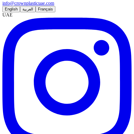
info@crownplasticuae.com
English
العربية
Français
UAE