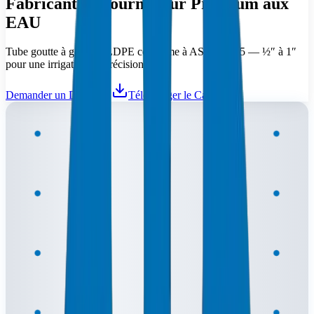
Fabricant & Fournisseur Premium aux
EAU
Tube goutte à goutte LLDPE conforme à ASAE S435 — ½″ à 1″
pour une irrigation de précision.
Demander un Devis
Télécharger le Catalogue