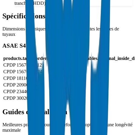
tranchée (HDD).
Spécifications des Tuyaux
Dimensions techniques et paramètres pour toutes les tailles de
tuyaux
ASAE S435
products.tables.ordering_code
products.tables.nominal_inside_d
CPDP 15670D (112)
½
CPDP 15670D (124)
½
CPDP 18110D (107)
½
CPDP 20900D (119)
¾
CPDP 23440D (132)
¾
CPDP 30020D (157)
1
Guides d'Installation
Meilleures pratiques pour une performance optimale et une longévité
maximale