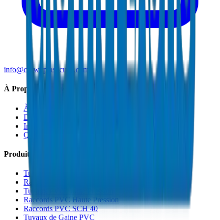
info@crownplasticuae.com
À Propos de Crown
À Propos
Durabilité
Innovation
Qualité et Certifications
Produits
Tuyaux de Drainage UPVC
Raccords de Drainage UPVC
Tuyaux PVC Haute Pression
Raccords PVC Haute Pression
Raccords PVC SCH 40
Tuyaux de Gaine PVC