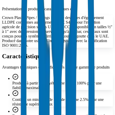
Présentation du produit et caractéristiques clés
Crown Plastic Pipes / Fittings fabrique des tubes d'égouttement
LLDPE conformes aux normes ASAE S435 pour l'irrigation
agricole de précision sur les UAE et GCC. Disponibles en tailles ½″
à 1″ avec des pressions de service jusqu'à 4.8 bar, ces tuyaux sont
conçus pour les systèmes d'irrigation goutte à goutte dans le UAE.
Producé dans notre usine d'Umm Al Quwain avec la certification
ISO 9001:2015.
Caractéristiques
Avantages techniques et bénéfices clés de cette gamme de produits
Producé à partir de polyéthylène vierge 100% pour une
fiabilité maximale.
Contient un minimum de noir de carbone 2.5% pour une
résistance supérieure aux UV.