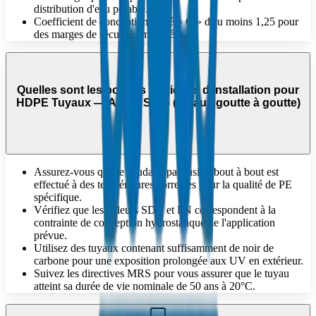
distribution d'eau potable.
Coefficient de conception élevé « C » d'au moins 1,25 pour
des marges de sécurité améliorées.
Quelles sont les bonnes pratiques d'installation pour
HDPE Tuyaux — ASAE S435 (tuyaux goutte à goutte)
?
Assurez-vous que le soudage par fusion bout à bout est
effectué à des températures correctes pour la qualité de PE
spécifique.
Vérifiez que les valeurs SDR et PN correspondent à la
contrainte de conception hydrostatique de l'application
prévue.
Utilisez des tuyaux contenant suffisamment de noir de
carbone pour une exposition prolongée aux UV en extérieur.
Suivez les directives MRS pour vous assurer que le tuyau
atteint sa durée de vie nominale de 50 ans à 20°C.