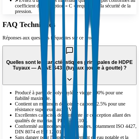
✗
Évitez d'utiliser des matériaux qui ne sont pas conformes au
coefficient de conception « C » requis pour la sécurité de la
pression.
FAQ Techniques
Réponses aux questions fréquentes sur ce produit
Quelles sont les caractéristiques principales de HDPE
Tuyaux — ASAE S435 (tuyaux goutte à goutte) ?
Producé à partir de polyéthylène vierge 100% pour une
fiabilité maximale.
Contient un minimum de noir de carbone 2.5% pour une
résistance supérieure aux UV.
Excellentes capacités de contrainte de conception allant des
qualités de matériaux PE63 à PE100.
Conformité aux normes internationales, notamment ISO 4427,
DIN 8074 et EN 12201.
Sans danger pour l'approvisionnement en eau potable et la