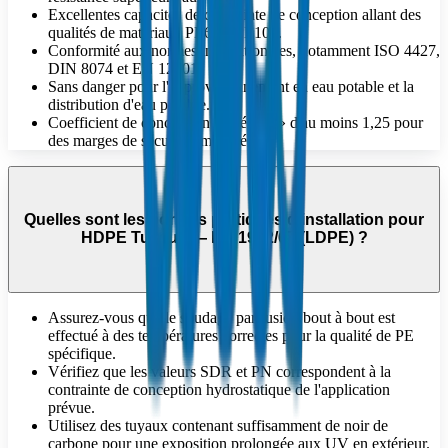
Excellentes capacités de contrainte de conception allant des
qualités de matériaux PE63 à PE100.
Conformité aux normes internationales, notamment ISO 4427,
DIN 8074 et EN 12201.
Sans danger pour l'approvisionnement en eau potable et la
distribution d'eau potable.
Coefficient de conception élevé « C » d'au moins 1,25 pour
des marges de sécurité améliorées.
Quelles sont les bonnes pratiques d'installation pour
HDPE Tuyaux — BS 1972/67 (LDPE) ?
Assurez-vous que le soudage par fusion bout à bout est
effectué à des températures correctes pour la qualité de PE
spécifique.
Vérifiez que les valeurs SDR et PN correspondent à la
contrainte de conception hydrostatique de l'application
prévue.
Utilisez des tuyaux contenant suffisamment de noir de
carbone pour une exposition prolongée aux UV en extérieur.