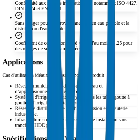
Conformité aux normes internationales, notamment ISO 4427,
DIN 8074 et EN 12201.
Sans danger pour l'approvisionnement en eau potable et la
distribution d'eau potable.
Coefficient de conception élevé « C » d'au moins 1,25 pour
des marges de sécurité améliorées.
Applications
Cas d'utilisation idéaux et industries pour ce produit
Réseaux municipaux de distribution d’eau et
d’approvisionnement en eau potable.
Systèmes d'irrigation agricole, y compris les tubes goutte à
goutte et l'irrigation goutte à goutte.
Réseau de distribution de gaz haute pression et tuyauterie
industrielle.
Infrastructure souterraine nécessitant une installation sans
tranchée (HDD).
Spécifications des Tuyaux