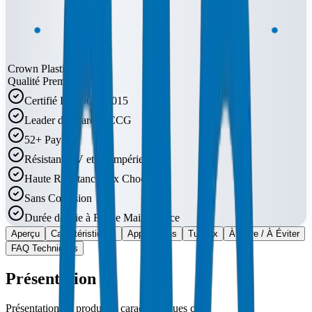
Crown Plastic Pipes
Qualité Premium
Certifié ISO 9001:2015
Leader du Marché CCG
52+ Pays
Résistant UV et Intempéries
Haute Résistance aux Chocs
Sans Corrosion
Durée de Vie à Faible Maintenance
Aperçu
Caractéristiques
Applications
Tuyaux
À Faire / À Éviter
FAQ Techniques
Présentation
Présentation du produit et caractéristiques clés