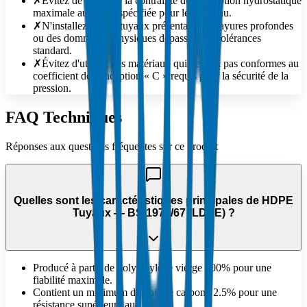
✗
Évitez de dépasser la contrainte de conception hydrostatique
maximale autorisée spécifiée pour le matériau.
✗
N'installez pas de tuyaux présentant des rayures profondes
ou des dommages physiques dépassant les tolérances
standard.
✗
Évitez d'utiliser des matériaux qui ne sont pas conformes au
coefficient de conception « C » requis pour la sécurité de la
pression.
FAQ Techniques
Réponses aux questions fréquentes sur ce produit
Quelles sont les caractéristiques principales de HDPE
Tuyaux — BS 1972/67 (LDPE) ?
Producé à partir de polyéthylène vierge 100% pour une
fiabilité maximale.
Contient un minimum de noir de carbone 2.5% pour une
résistance supérieure aux UV.