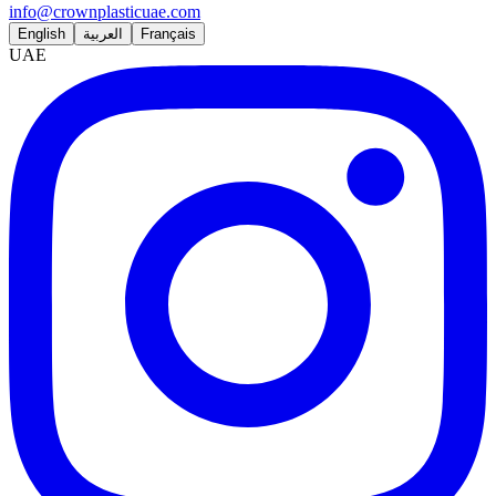
info@crownplasticuae.com
English
العربية
Français
UAE