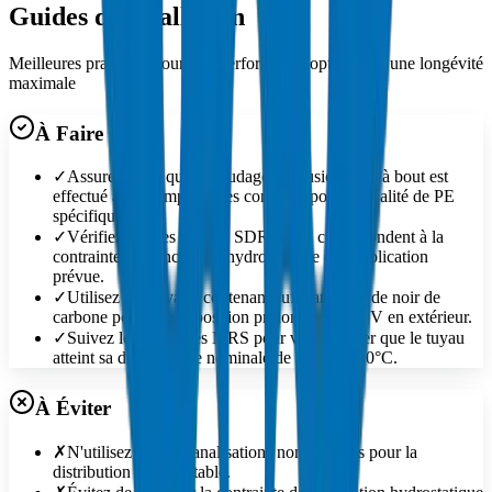
Guides d'Installation
Meilleures pratiques pour une performance optimale et une longévité
maximale
À Faire
✓
Assurez-vous que le soudage par fusion bout à bout est
effectué à des températures correctes pour la qualité de PE
spécifique.
✓
Vérifiez que les valeurs SDR et PN correspondent à la
contrainte de conception hydrostatique de l'application
prévue.
✓
Utilisez des tuyaux contenant suffisamment de noir de
carbone pour une exposition prolongée aux UV en extérieur.
✓
Suivez les directives MRS pour vous assurer que le tuyau
atteint sa durée de vie nominale de 50 ans à 20°C.
À Éviter
✗
N'utilisez pas de canalisations non potables pour la
distribution d'eau potable.