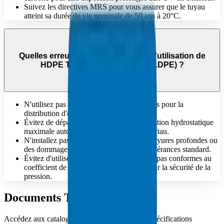
Suivez les directives MRS pour vous assurer que le tuyau
atteint sa durée de vie nominale de 50 ans à 20°C.
Quelles erreurs faut-il éviter lors de l'utilisation de
HDPE Tuyaux — BS 1972/67 (LDPE) ?
N'utilisez pas de canalisations non potables pour la
distribution d'eau potable.
Évitez de dépasser la contrainte de conception hydrostatique
maximale autorisée spécifiée pour le matériau.
N'installez pas de tuyaux présentant des rayures profondes ou
des dommages physiques dépassant les tolérances standard.
Évitez d'utiliser des matériaux qui ne sont pas conformes au
coefficient de conception « C » requis pour la sécurité de la
pression.
Documents Techniques
Accédez aux catalogues techniques complets, spécifications