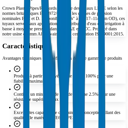
Crown Plastic Pipes/Raccords fabrique des tuyaux LDPE selon les
normes britanniques BS 1972/67 dans les classes de pression
nominales B, C et D. Disponibles en ⅜″ à 4″ (17–114 mm OD), ces
tuyaux servent aux applications de distribution d'eau et d'irrigation à
basse à moyenne pression dans les UAE et GCC. Producé dans
notre usine d'Umm Al Quwain avec la certification ISO 9001:2015.
Caractéristiques
Avantages techniques et bénéfices clés de cette gamme de produits
Producé à partir de polyéthylène vierge 100% pour une
fiabilité maximale.
Contient un minimum de noir de carbone 2.5% pour une
résistance supérieure aux UV.
Excellentes capacités de contrainte de conception allant des
qualités de matériaux PE63 à PE100.