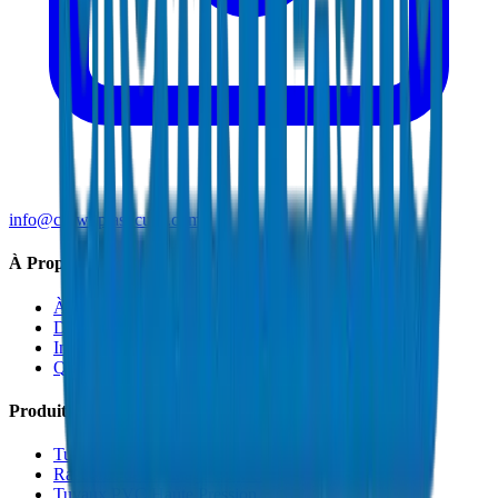
info@crownplasticuae.com
À Propos de Crown
À Propos
Durabilité
Innovation
Qualité et Certifications
Produits
Tuyaux de Drainage UPVC
Raccords de Drainage UPVC
Tuyaux PVC Haute Pression