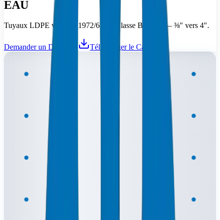
EAU
Tuyaux LDPE vers BS 1972/67 — Classe B, C, D — ⅜″ vers 4″.
Demander un Devis
Télécharger le Catalogue