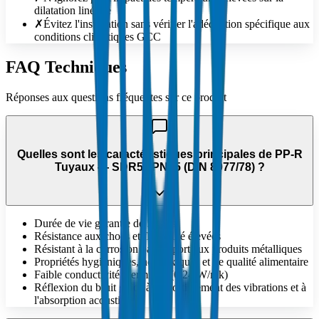
dilatation linéaire
✗
Évitez l'installation sans vérifier l'adéquation spécifique aux
conditions climatiques GCC
FAQ Techniques
Réponses aux questions fréquentes sur ce produit
Quelles sont les caractéristiques principales de PP-R
Tuyaux — SDR5 / PN25 (DIN 8077/78) ?
Durée de vie garantie de 50 ans
Résistance aux chocs et flexibilité élevées
Résistant à la corrosion par rapport aux produits métalliques
Propriétés hygiéniques, non toxiques et de qualité alimentaire
Faible conductivité thermique (0.24 W/mk)
Réflexion du bruit grâce à l'amortissement des vibrations et à
l'absorption acoustique