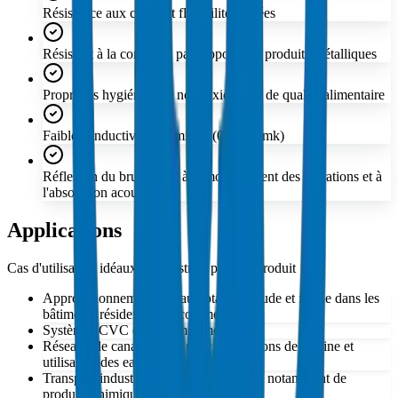
Résistance aux chocs et flexibilité élevées
Résistant à la corrosion par rapport aux produits métalliques
Propriétés hygiéniques, non toxiques et de qualité alimentaire
Faible conductivité thermique (0.24 W/mk)
Réflexion du bruit grâce à l'amortissement des vibrations et à
l'absorption acoustique
Applications
Cas d'utilisation idéaux et industries pour ce produit
Approvisionnement en eau potable chaude et froide dans les
bâtiments résidentiels et commerciaux
Systèmes CVC et air comprimé
Réseaux de canalisations pour installations de piscine et
utilisation des eaux pluviales
Transport industrial de fluides agressifs, notamment de
produits chimiques acides et alcalins