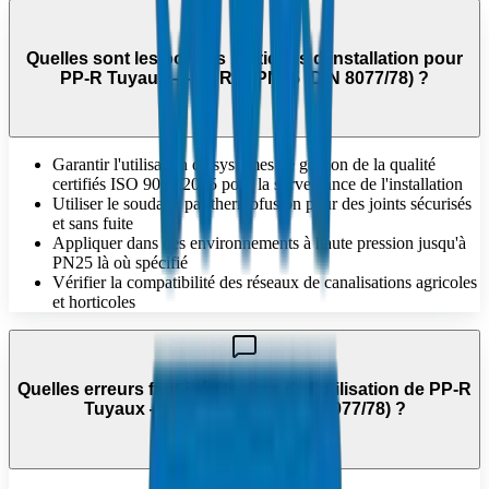
Quelles sont les bonnes pratiques d'installation pour
PP-R Tuyaux — SDR5 / PN25 (DIN 8077/78) ?
Garantir l'utilisation de systèmes de gestion de la qualité
certifiés ISO 9001:2015 pour la surveillance de l'installation
Utiliser le soudage par thermofusion pour des joints sécurisés
et sans fuite
Appliquer dans des environnements à haute pression jusqu'à
PN25 là où spécifié
Vérifier la compatibilité des réseaux de canalisations agricoles
et horticoles
Quelles erreurs faut-il éviter lors de l'utilisation de PP-R
Tuyaux — SDR5 / PN25 (DIN 8077/78) ?