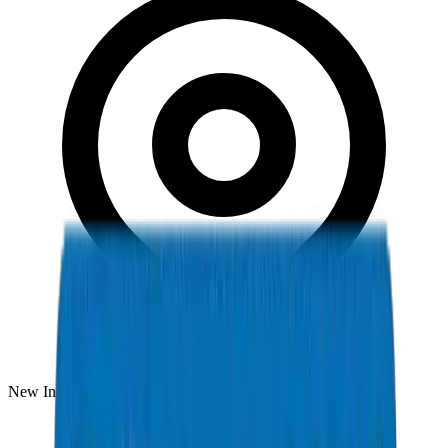
New Industrial Area, Umm Al Quwain, UAE