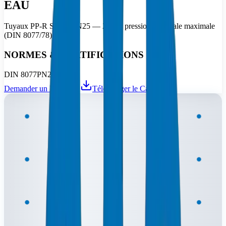
EAU
Tuyaux PP-R SDR5/PN25 — 25 bar pression nominale maximale
(DIN 8077/78).
NORMES & CERTIFICATIONS
DIN 8077
PN25
SDR5
Demander un Devis
Télécharger le Catalogue