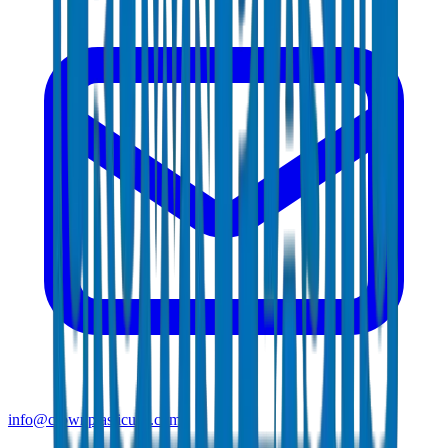
info@crownplasticuae.com