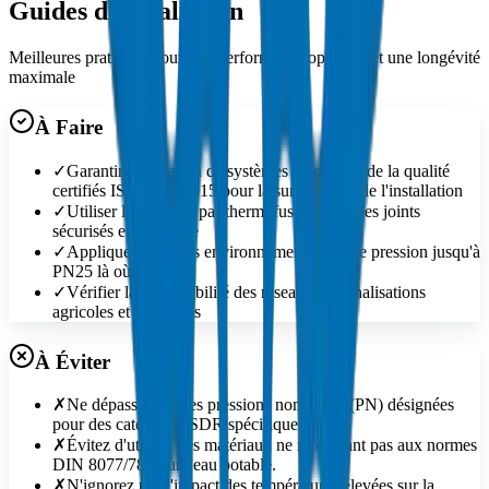
Guides d'Installation
Meilleures pratiques pour une performance optimale et une longévité
maximale
À Faire
✓
Garantir l'utilisation de systèmes de gestion de la qualité
certifiés ISO 9001:2015 pour la surveillance de l'installation
✓
Utiliser le soudage par thermofusion pour des joints
sécurisés et sans fuite
✓
Appliquer dans des environnements à haute pression jusqu'à
PN25 là où spécifié
✓
Vérifier la compatibilité des réseaux de canalisations
agricoles et horticoles
À Éviter
✗
Ne dépassez pas les pressions nominales (PN) désignées
pour des catégories SDR spécifiques.
✗
Évitez d'utiliser des matériaux ne répondant pas aux normes
DIN 8077/78 pour l'eau potable.
✗
N'ignorez pas l'impact des températures élevées sur la