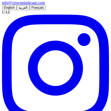
info@crownplasticuae.com
English
العربية
Français
UAE