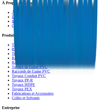
À Propos de Crown
À Propos
Durabilité
Innovation
Qualité et Certifications
Produits
Tuyaux de Drainage UPVC
Raccords de Drainage UPVC
Tuyaux PVC Haute Pression
Raccords PVC Haute Pression
Raccords PVC SCH 40
Tuyaux de Gaine PVC
Raccords de Gaine PVC
Tuyaux Conduit PVC
Tuyaux PP-R
Tuyaux HDPE
Tuyaux PEX
Fabrications et Accessoires
Colles et Solvants
Entreprise