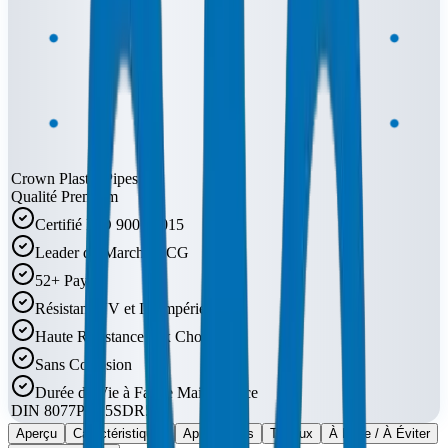
Crown Plastic Pipes
Qualité Premium
Certifié ISO 9001:2015
Leader du Marché CCG
52+ Pays
Résistant UV et Intempéries
Haute Résistance aux Chocs
Sans Corrosion
Durée de Vie à Faible Maintenance
DIN 8077
PN25
SDR5
Aperçu
Caractéristiques
Applications
Tuyaux
À Faire / À Éviter