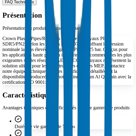
FAQ Techniques
Présentation
Présentation du produit et caractéristiques clés
Crown Plastic Pipes/Raccords fabrique des tuyaux PP-R
SDR5/PN25 selon les normes DIN 8077/78, offrant la pression
nominale la plus élevée de la gamme PP-R à 25 bar. Conçus pour
les applications haute pression industrielles et commerciales les plus
exigeantes sur les réseaux UAE et GCC, ​​ces tuyaux représentent la
solution ultime pour les infrastructures critiques MEP. Contactez
notre équipe technique pour les spécifications détaillées et la
disponibilité. Produced dans notre usine d'Umm Al Quwain avec la
certification ISO 9001:2015.
Caractéristiques
Avantages techniques et bénéfices clés de cette gamme de produits
Durée de vie garantie de 50 ans