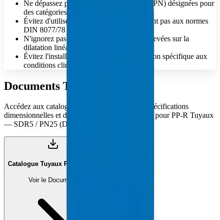
Ne dépassez pas les pressions nominales (PN) désignées pour
des catégories SDR spécifiques.
Évitez d'utiliser des matériaux ne répondant pas aux normes
DIN 8077/78 pour l'eau potable.
N'ignorez pas l'impact des températures élevées sur la
dilatation linéaire
Évitez l'installation sans vérifier l'adéquation spécifique aux
conditions climatiques GCC
Documents Techniques
Accédez aux catalogues techniques complets, spécifications
dimensionnelles et documentation de conformité pour PP-R Tuyaux
— SDR5 / PN25 (DIN 8077/78).
Catalogue Tuyaux PP-R (PDF)
Voir le Document