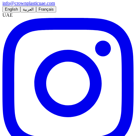
info@crownplasticuae.com
English
العربية
Français
UAE