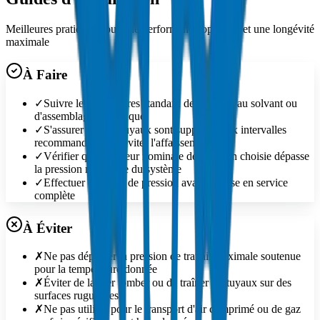
Meilleures pratiques pour une performance optimale et une longévité
maximale
À Faire
✓
Suivre les procédures standard de soudage au solvant ou
d'assemblage mécanique
✓
S'assurer que les tuyaux sont supportés aux intervalles
recommandés pour éviter l'affaissement
✓
Vérifier que la valeur nominale de pression choisie dépasse
la pression maximale du système
✓
Effectuer des tests de pression avant la mise en service
complète
À Éviter
✗
Ne pas dépasser la pression de travail maximale soutenue
pour la température donnée
✗
Éviter de laisser tomber ou de traîner les tuyaux sur des
surfaces rugueuses
✗
Ne pas utiliser pour le transport d'air comprimé ou de gaz