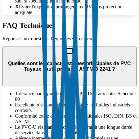
sauf si spécifiquement homologué
✗
Éviter l'exposition prolongée aux UV sans protection
adéquate
FAQ Techniques
Réponses aux questions fréquentes sur ce produit
Quelles sont les caractéristiques principales de PVC
Tuyaux haute pression ASTM D 2241 ?
Tolérance haute pression jusqu'à PN 16 et aux cotes Schedule
80
Excellente résistance chimique contre les fluides industriels
corrosifs
Conformité totale aux normes internationales ISO, DIN, BS et
ASTM
Le PVC-U résistant à la corrosion garantit une longue durée
de service dans le climat du Golfe
Alésage interne lisse pour des débits optimisés et une