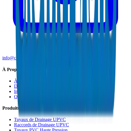
info@crownplasticuae.com
À Propos de Crown
À Propos
Durabilité
Innovation
Qualité et Certifications
Produits
Tuyaux de Drainage UPVC
Raccords de Drainage UPVC
Tuyaux PVC Haute Pression