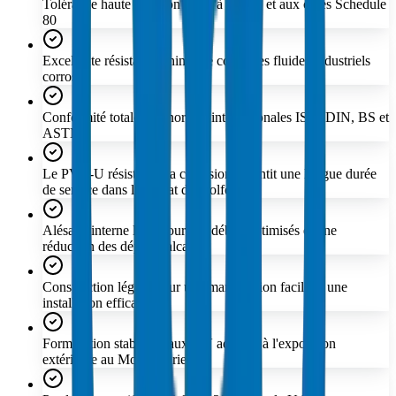
Tolérance haute pression jusqu'à PN 16 et aux cotes Schedule
80
Excellente résistance chimique contre les fluides industriels
corrosifs
Conformité totale aux normes internationales ISO, DIN, BS et
ASTM
Le PVC-U résistant à la corrosion garantit une longue durée
de service dans le climat du Golfe
Alésage interne lisse pour des débits optimisés et une
réduction des dépôts calcaires
Construction légère pour une manutention facile et une
installation efficace
Formulation stabilisée aux UV adaptée à l'exposition
extérieure au Moyen-Orient