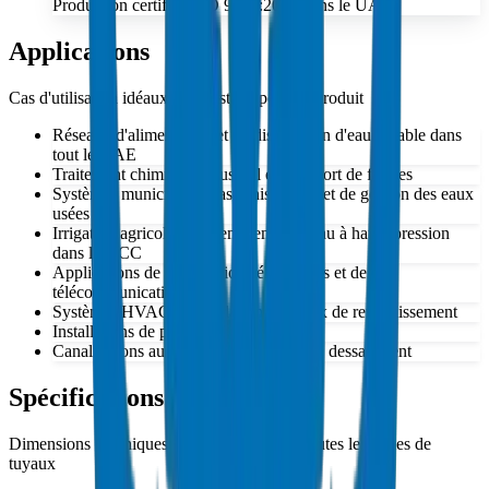
Production certifiée ISO 9001:2015 dans le UAE
Applications
Cas d'utilisation idéaux et industries pour ce produit
Réseaux d'alimentation et de distribution d'eau potable dans
tout le UAE
Traitement chimique industriel et transport de fluides
Systèmes municipaux d'assainissement et de gestion des eaux
usées
Irrigation agricole et acheminement d'eau à haute pression
dans le GCC
Applications de canalisations électriques et de
télécommunications
Systèmes HVAC et circulation des eaux de refroidissement
Installations de piscines et de fontaines
Canalisations auxiliaires de centrales de dessalement
Spécifications des Tuyaux
Dimensions techniques et paramètres pour toutes les tailles de
tuyaux