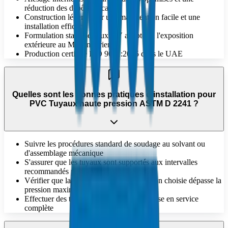
réduction des dépôts calcaires
Construction légère pour une manutention facile et une
installation efficace
Formulation stabilisée aux UV adaptée à l'exposition
extérieure au Moyen-Orient
Production certifiée ISO 9001:2015 dans le UAE
Quelles sont les bonnes pratiques d'installation pour
PVC Tuyaux haute pression ASTM D 2241 ?
Suivre les procédures standard de soudage au solvant ou
d'assemblage mécanique
S'assurer que les tuyaux sont supportés aux intervalles
recommandés pour éviter l'affaissement
Vérifier que la valeur nominale de pression choisie dépasse la
pression maximale du système
Effectuer des tests de pression avant la mise en service
complète