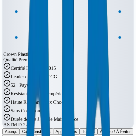
Crown Plastic Pipes
Qualité Premium
Certifié ISO 9001:2015
Leader du Marché CCG
52+ Pays
Résistant UV et Intempéries
Haute Résistance aux Chocs
Sans Corrosion
Durée de Vie à Faible Maintenance
ASTM D 2241
Aperçu
Caractéristiques
Applications
Tuyaux
À Faire / À Éviter