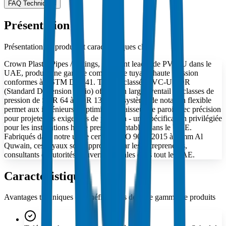
FAQ Techniques
Présentation
Présentation du produit et caractéristiques clés
Crown Plastic Pipes / Fittings, fabricant leader de PVC-U dans le
UAE, produit une gamme complète de tuyaux haute pression
conformes à ASTM D 2241. Tuyaux classés PVC-U SDR
(Standard Dimension Ratio) offrant un large éventail de classes de
pression de SDR 64 à SDR 13.5. Ce système de notation flexible
permet aux ingénieurs d'optimiser l'épaisseur de paroi avec précision
pour projeter les exigences de pression - une spécification privilégiée
pour les installations haute pression rentables dans le UAE.
Fabriqués dans notre usine certifiée ISO 9001:2015 à Umm Al
Quwain, ces tuyaux sont approuvés par les entrepreneurs,
consultants et autorités gouvernementales dans tout le UAE.
Caractéristiques
Avantages techniques et bénéfices clés de cette gamme de produits