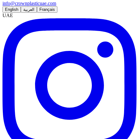
info@crownplasticuae.com
English
العربية
Français
UAE