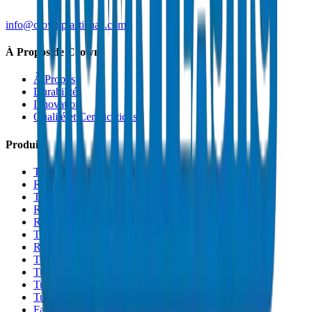
info@crownplasticuae.com
À Propos de Crown
À Propos
Durabilité
Innovation
Qualité et Certifications
Produits
Tuyaux de Drainage UPVC
Raccords de Drainage UPVC
Tuyaux PVC Haute Pression
Raccords PVC Haute Pression
Raccords PVC SCH 40
Tuyaux de Gaine PVC
Raccords de Gaine PVC
Tuyaux Conduit PVC
Tuyaux PP-R
Tuyaux HDPE
Tuyaux PEX
Fabrications et Accessoires