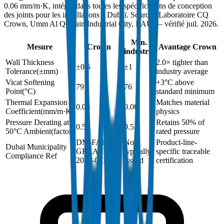
0.06 mm/m·K, intégré dans toutes les spécifications de conception
des joints pour les installations à Dubaï. Source : Laboratoire CQ
Crown, Umm Al Quwain Industrial City, EAU — vérifié juil. 2026.
Min.
Mesure
Crown
Avantage Crown
industrie
Wall Thickness
2.0× tighter than
±0.5
±1
Tolerance
(
±mm
)
industry average
Vicat Softening
+3°C above
79
76
Point
(
°C
)
standard minimum
Thermal Expansion
Matches material
0.06
0.06
Coefficient
(
mm/m·K
)
physics
Pressure Derating at
Retains 50% of
0.5
0.5
50°C Ambient
(
factor
)
rated pressure
DM-FAB-
Not
Product-line-
Dubai Municipality
GREASE-
typically
specific traceable
Compliance Ref
2024-001
issued
certification