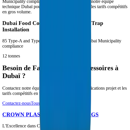
Municipality compliance (12 tonnes). Contactez notre équipe
technique Dubaï pour les spécifications projet et les tarifs compétitifs
en gros volume.
Dubai Food Court District — Grease Trap
Installation
85 Type-A and Type-B PVC grease traps for Dubai Municipality
compliance
12
tonnes
Besoin de Fabrications et Accessoires à
Dubaï ?
Contactez notre équipe technique pour les spécifications projet et les
tarifs compétitifs en volume.
Contactez-nous
Tous les produits
CROWN PLASTIC PIPES / FITTINGS
L'Excellence dans Chaque Tuyau