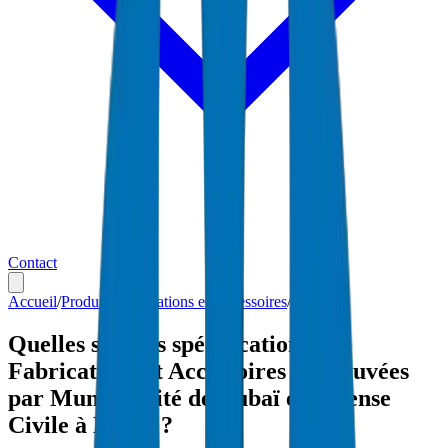
Contact
Accueil
/
Produits
/
Fabrications et Accessoires
/
Dubaï
Quelles sont les spécifications
Fabrications et Accessoires approuvées
par Municipalité de Dubaï et Défense
Civile à Dubaï ?