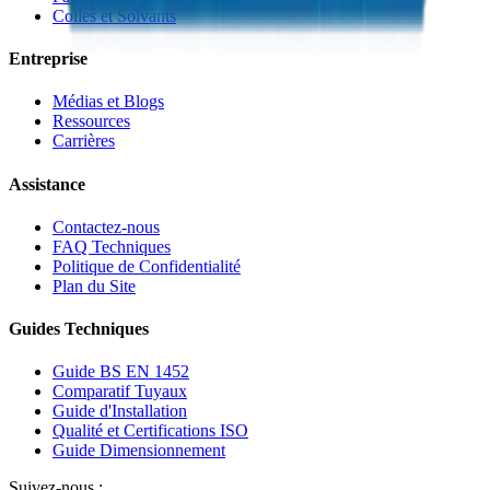
Colles et Solvants
Entreprise
Médias et Blogs
Ressources
Carrières
Assistance
Contactez-nous
FAQ Techniques
Politique de Confidentialité
Plan du Site
Guides Techniques
Guide BS EN 1452
Comparatif Tuyaux
Guide d'Installation
Qualité et Certifications ISO
Guide Dimensionnement
Suivez-nous :