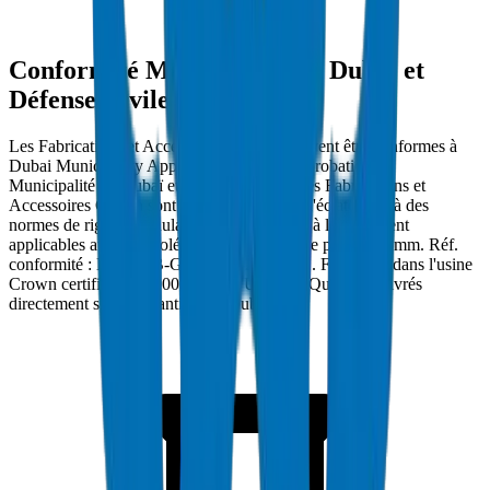
Conformité Municipalité de Dubaï et
Défense Civile
Les Fabrications et Accessoires à Dubaï doivent être conformes à
Dubai Municipality Approved et porter l'approbation de
Municipalité de Dubaï et Défense Civile. Les Fabrications et
Accessoires Crown sont testés en pression d'éclatement à des
normes de rigidité annulaire et de résistance à l'écrasement
applicables avec une tolérance d'épaisseur de paroi ±0.5mm. Réf.
conformité : DM-FAB-GREASE-2024-001. Fabriqués dans l'usine
Crown certifiée ISO 9001:2015 à Umm Al Quwain et livrés
directement sur les chantiers de Dubaï.