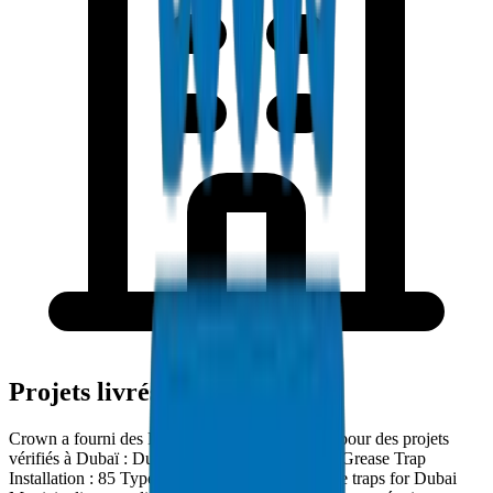
Projets livrés à Dubaï
Crown a fourni des Fabrications et Accessoires pour des projets
vérifiés à Dubaï : Dubai Food Court District — Grease Trap
Installation : 85 Type-A and Type-B PVC grease traps for Dubai