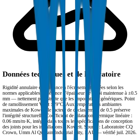
Données techniques et de laboratoire
Rigidité annulaire et résistance à l'écrasement testées selon les
normes applicables. Tolérance d'épaisseur de paroi maintenue à ±0.5
mm — nettement plus stricte que les importations génériques. Point
de ramollissement Vicat : 79°C. Aux températures ambiantes
maximales de Koweït, le facteur de déclassement de 0.5 préserve
l'intégrité structurelle. Coefficient de dilatation thermique linéaire :
0.06 mm/m·K, intégré dans toutes les spécifications de conception
des joints pour les installations à Koweït. Source : Laboratoire CQ
Crown, Umm Al Quwain Industrial City, EAU — vérifié juil. 2026.