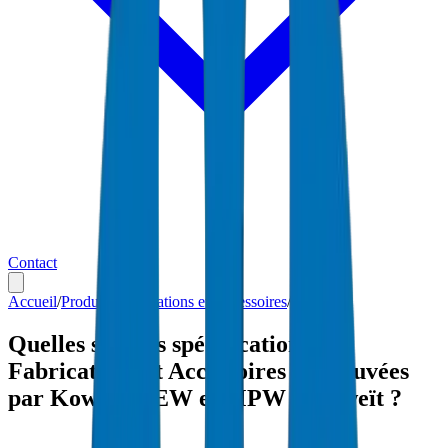
Contact
Accueil
/
Produits
/
Fabrications et Accessoires
/
Koweït
Quelles sont les spécifications
Fabrications et Accessoires approuvées
par Koweït MEW et MPW à Koweït ?