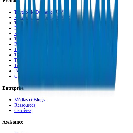
Produits
Tuyaux de Drainage UPVC
Raccords de Drainage UPVC
Tuyaux PVC Haute Pression
Raccords PVC Haute Pression
Raccords PVC SCH 40
Tuyaux de Gaine PVC
Raccords de Gaine PVC
Tuyaux Conduit PVC
Tuyaux PP-R
Tuyaux HDPE
Tuyaux PEX
Fabrications et Accessoires
Colles et Solvants
Entreprise
Médias et Blogs
Ressources
Carrières
Assistance