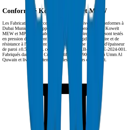
Conformité Koweït MEW et MPW
Les Fabrications et Accessoires à Koweït doivent être conformes à
Dubai Municipality Approved et porter l'approbation de Koweït
MEW et MPW. Les Fabrications et Accessoires Crown sont testés
en pression d'éclatement à des normes de rigidité annulaire et de
résistance à l'écrasement applicables avec une tolérance d'épaisseur
de paroi ±0.5mm. Réf. conformité : DM-FAB-GREASE-2024-001.
Fabriqués dans l'usine Crown certifiée ISO 9001:2015 à Umm Al
Quwain et livrés directement sur les chantiers de Koweït.