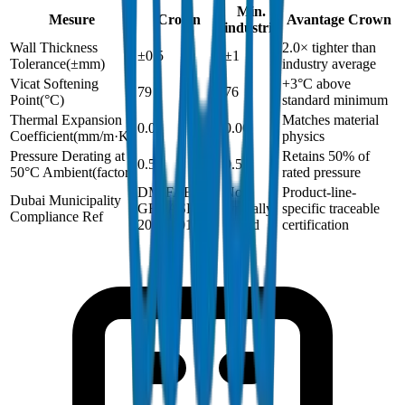
Min.
Mesure
Crown
Avantage Crown
industrie
Wall Thickness
2.0× tighter than
±0.5
±1
Tolerance
(
±mm
)
industry average
Vicat Softening
+3°C above
79
76
Point
(
°C
)
standard minimum
Thermal Expansion
Matches material
0.06
0.06
Coefficient
(
mm/m·K
)
physics
Pressure Derating at
Retains 50% of
0.5
0.5
50°C Ambient
(
factor
)
rated pressure
DM-FAB-
Not
Product-line-
Dubai Municipality
GREASE-
typically
specific traceable
Compliance Ref
2024-001
issued
certification