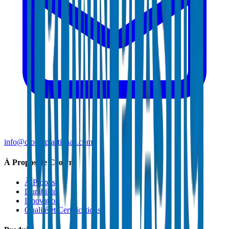
info@crownplasticuae.com
À Propos de Crown
À Propos
Durabilité
Innovation
Qualité et Certifications