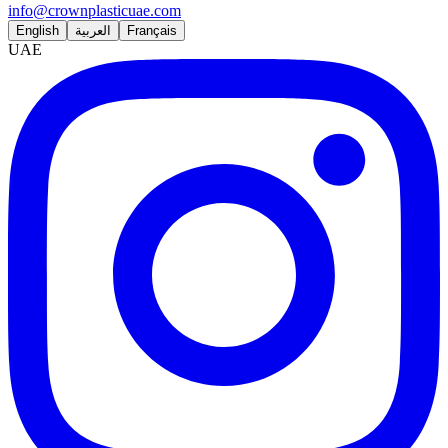
info@crownplasticuae.com
English
العربية
Français
UAE