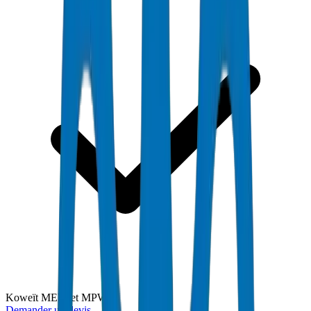
Koweït MEW et MPW
Demander un devis