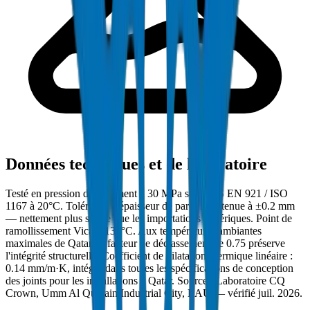
Données techniques et de laboratoire
Testé en pression d'éclatement à 30 MPa selon BS EN 921 / ISO
1167 à 20°C. Tolérance d'épaisseur de paroi maintenue à ±0.2 mm
— nettement plus stricte que les importations génériques. Point de
ramollissement Vicat : 133°C. Aux températures ambiantes
maximales de Qatar, le facteur de déclassement de 0.75 préserve
l'intégrité structurelle. Coefficient de dilatation thermique linéaire :
0.14 mm/m·K, intégré dans toutes les spécifications de conception
des joints pour les installations à Qatar. Source : Laboratoire CQ
Crown, Umm Al Quwain Industrial City, EAU — vérifié juil. 2026.