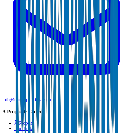
info@crownplasticuae.com
À Propos de Crown
À Propos
Durabilité