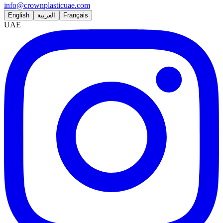
info@crownplasticuae.com
English
العربية
Français
UAE