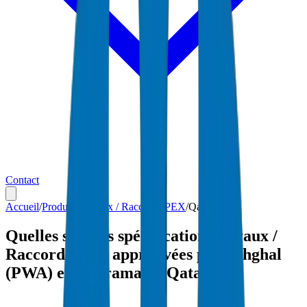
Contact
Accueil
/
Produits
/
Tuyaux / Raccords PEX
/
Qatar
Quelles sont les spécifications Tuyaux /
Raccords PEX approuvées par Ashghal
(PWA) et Kahramaa à Qatar ?