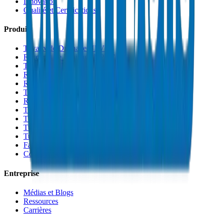
Innovation
Qualité et Certifications
Produits
Tuyaux de Drainage UPVC
Raccords de Drainage UPVC
Tuyaux PVC Haute Pression
Raccords PVC Haute Pression
Raccords PVC SCH 40
Tuyaux de Gaine PVC
Raccords de Gaine PVC
Tuyaux Conduit PVC
Tuyaux PP-R
Tuyaux HDPE
Tuyaux PEX
Fabrications et Accessoires
Colles et Solvants
Entreprise
Médias et Blogs
Ressources
Carrières