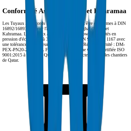
Conformité Ashghal (PWA) et Kahramaa
Les Tuyaux / Raccords PEX à Qatar doivent être conformes à DIN
16892/16893 et porter l'approbation de Ashghal (PWA) et
Kahramaa. Les Tuyaux / Raccords PEX Crown sont testés en
pression d'éclatement à 30 MPa selon BS EN 921 / ISO 1167 avec
une tolérance d'épaisseur de paroi ±0.2mm. Réf. conformité : DM-
PEX-PN20-2024-001. Fabriqués dans l'usine Crown certifiée ISO
9001:2015 à Umm Al Quwain et livrés directement sur les chantiers
de Qatar.