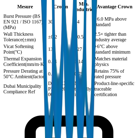
Min.
Mesure
Crown
Avantage Crown
industrie
Burst Pressure (BS
+6.0 MPa above
EN 921 / ISO 1167)
30
24
standard
(
MPa
)
Wall Thickness
2.5× tighter than
±0.2
±0.5
Tolerance
(
±mm
)
industry average
Vicat Softening
+6°C above
133
127
Point
(
°C
)
standard minimum
Thermal Expansion
Matches material
0.14
0.14
Coefficient
(
mm/m·K
)
physics
Pressure Derating at
Retains 75% of
0.75
0.75
50°C Ambient
(
factor
)
rated pressure
DM-PEX-
Not
Product-line-specific
Dubai Municipality
PN20-2024-
typically
traceable
Compliance Ref
001
issued
certification