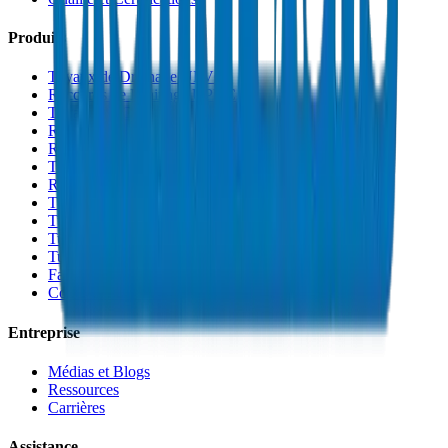
Produits
Tuyaux de Drainage UPVC
Raccords de Drainage UPVC
Tuyaux PVC Haute Pression
Raccords PVC Haute Pression
Raccords PVC SCH 40
Tuyaux de Gaine PVC
Raccords de Gaine PVC
Tuyaux Conduit PVC
Tuyaux PP-R
Tuyaux HDPE
Tuyaux PEX
Fabrications et Accessoires
Colles et Solvants
Entreprise
Médias et Blogs
Ressources
Carrières
Assistance