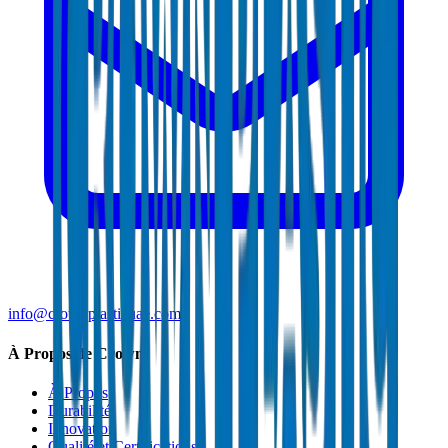
info@crownplasticuae.com
À Propos de Crown
À Propos
Durabilité
Innovation
Qualité et Certifications