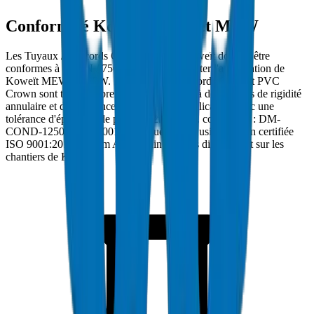
Conformité Koweït MEW et MPW
Les Tuyaux / Raccords Conduit PVC à Koweït doivent être
conformes à 1250N / 750N / SCH 40 et porter l'approbation de
Koweït MEW et MPW. Les Tuyaux / Raccords Conduit PVC
Crown sont testés en pression d'éclatement à des normes de rigidité
annulaire et de résistance à l'écrasement applicables avec une
tolérance d'épaisseur de paroi ±0.2mm. Réf. conformité : DM-
COND-1250N-2024-001. Fabriqués dans l'usine Crown certifiée
ISO 9001:2015 à Umm Al Quwain et livrés directement sur les
chantiers de Koweït.