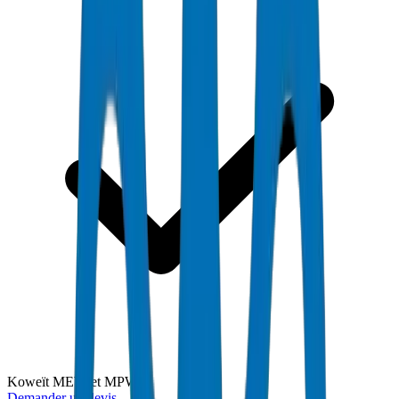
Koweït MEW et MPW
Demander un devis