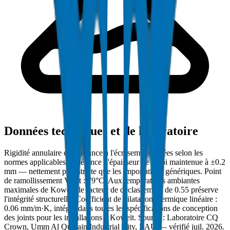
Données techniques et de laboratoire
Rigidité annulaire et résistance à l'écrasement testées selon les
normes applicables. Tolérance d'épaisseur de paroi maintenue à ±0.2
mm — nettement plus stricte que les importations génériques. Point
de ramollissement Vicat : 79°C. Aux températures ambiantes
maximales de Koweït, le facteur de déclassement de 0.55 préserve
l'intégrité structurelle. Coefficient de dilatation thermique linéaire :
0.06 mm/m·K, intégré dans toutes les spécifications de conception
des joints pour les installations à Koweït. Source : Laboratoire CQ
Crown, Umm Al Quwain Industrial City, EAU — vérifié juil. 2026.