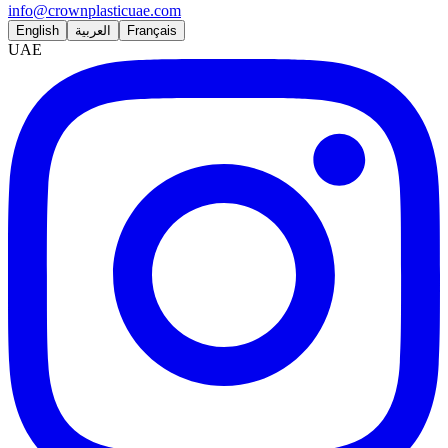
info@crownplasticuae.com
English
العربية
Français
UAE