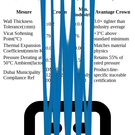
Min.
Mesure
Crown
Avantage Crown
industrie
Wall Thickness
3.0× tighter than
±0.2
±0.6
Tolerance
(
±mm
)
industry average
Vicat Softening
+3°C above
79
76
Point
(
°C
)
standard minimum
Thermal Expansion
Matches material
0.06
0.06
Coefficient
(
mm/m·K
)
physics
Pressure Derating at
Retains 55% of
0.55
0.55
50°C Ambient
(
factor
)
rated pressure
DM-COND-
Not
Product-line-
Dubai Municipality
1250N-2024-
typically
specific traceable
Compliance Ref
001
issued
certification