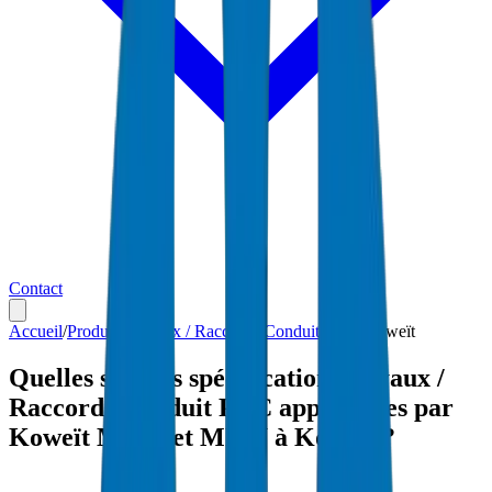
Contact
Accueil
/
Produits
/
Tuyaux / Raccords Conduit PVC
/
Koweït
Quelles sont les spécifications Tuyaux /
Raccords Conduit PVC approuvées par
Koweït MEW et MPW à Koweït ?