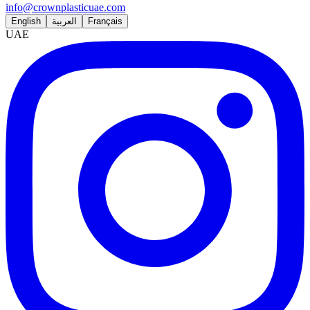
info@crownplasticuae.com
English
العربية
Français
UAE