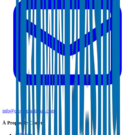
info@crownplasticuae.com
À Propos de Crown
À Propos