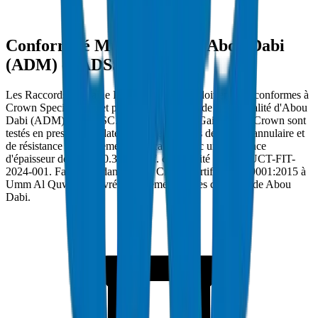
Conformité Municipalité d'Abou Dabi
(ADM) et ADSSC
Les Raccords de Gaine PVC à Abou Dabi doivent être conformes à
Crown Specification et porter l'approbation de Municipalité d'Abou
Dabi (ADM) et ADSSC. Les Raccords de Gaine PVC Crown sont
testés en pression d'éclatement à des normes de rigidité annulaire et
de résistance à l'écrasement applicables avec une tolérance
d'épaisseur de paroi ±0.3mm. Réf. conformité : DM-DUCT-FIT-
2024-001. Fabriqués dans l'usine Crown certifiée ISO 9001:2015 à
Umm Al Quwain et livrés directement sur les chantiers de Abou
Dabi.