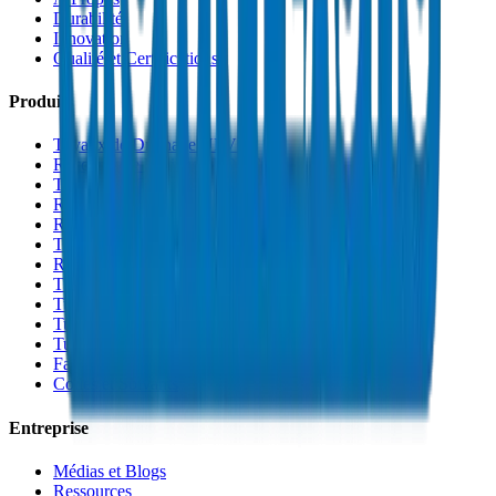
Durabilité
Innovation
Qualité et Certifications
Produits
Tuyaux de Drainage UPVC
Raccords de Drainage UPVC
Tuyaux PVC Haute Pression
Raccords PVC Haute Pression
Raccords PVC SCH 40
Tuyaux de Gaine PVC
Raccords de Gaine PVC
Tuyaux Conduit PVC
Tuyaux PP-R
Tuyaux HDPE
Tuyaux PEX
Fabrications et Accessoires
Colles et Solvants
Entreprise
Médias et Blogs
Ressources