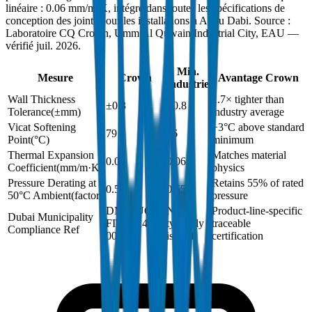
linéaire : 0.06 mm/m·K, intégré dans toutes les spécifications de
conception des joints pour les installations à Abou Dabi. Source :
Laboratoire CQ Crown, Umm Al Quwain Industrial City, EAU —
vérifié juil. 2026.
Min.
Mesure
Crown
Avantage Crown
industrie
Wall Thickness
2.7× tighter than
±0.3
±0.8
Tolerance
(
±mm
)
industry average
Vicat Softening
+3°C above standard
79
76
Point
(
°C
)
minimum
Thermal Expansion
Matches material
0.06
0.06
Coefficient
(
mm/m·K
)
physics
Pressure Derating at
Retains 55% of rated
0.55
0.55
50°C Ambient
(
factor
)
pressure
DM-DUCT-
Not
Product-line-specific
Dubai Municipality
FIT-2024-
typically
traceable
Compliance Ref
001
issued
certification