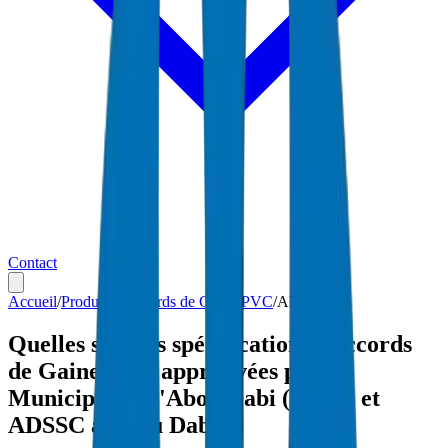
Contact
Accueil
/
Produits
/
Raccords de Gaine PVC
/
Abou Dabi
Quelles sont les spécifications Raccords
de Gaine PVC approuvées par
Municipalité d'Abou Dabi (ADM) et
ADSSC à Abou Dabi ?