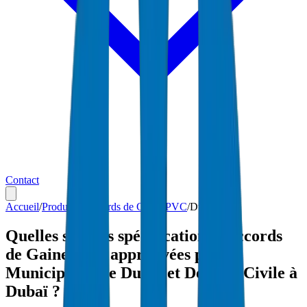
Contact
Accueil
/
Produits
/
Raccords de Gaine PVC
/
Dubaï
Quelles sont les spécifications Raccords
de Gaine PVC approuvées par
Municipalité de Dubaï et Défense Civile à
Dubaï ?