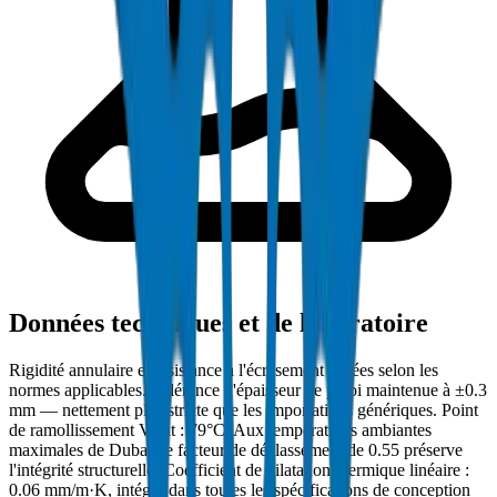
Données techniques et de laboratoire
Rigidité annulaire et résistance à l'écrasement testées selon les
normes applicables. Tolérance d'épaisseur de paroi maintenue à ±0.3
mm — nettement plus stricte que les importations génériques. Point
de ramollissement Vicat : 79°C. Aux températures ambiantes
maximales de Dubaï, le facteur de déclassement de 0.55 préserve
l'intégrité structurelle. Coefficient de dilatation thermique linéaire :
0.06 mm/m·K, intégré dans toutes les spécifications de conception