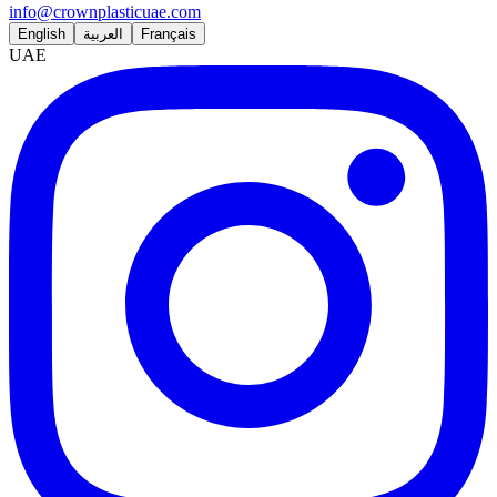
info@crownplasticuae.com
English
العربية
Français
UAE