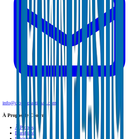
info@crownplasticuae.com
À Propos de Crown
À Propos
Durabilité
Innovation