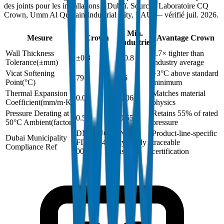
des joints pour les installations à Dubaï. Source : Laboratoire CQ
Crown, Umm Al Quwain Industrial City, EAU — vérifié juil. 2026.
Min.
Mesure
Crown
Avantage Crown
industrie
Wall Thickness
2.7× tighter than
±0.3
±0.8
Tolerance
(
±mm
)
industry average
Vicat Softening
+3°C above standard
79
76
Point
(
°C
)
minimum
Thermal Expansion
Matches material
0.06
0.06
Coefficient
(
mm/m·K
)
physics
Pressure Derating at
Retains 55% of rated
0.55
0.55
50°C Ambient
(
factor
)
pressure
DM-DUCT-
Not
Product-line-specific
Dubai Municipality
FIT-2024-
typically
traceable
Compliance Ref
001
issued
certification