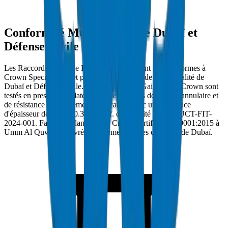
Conformité Municipalité de Dubaï et
Défense Civile
Les Raccords de Gaine PVC à Dubaï doivent être conformes à
Crown Specification et porter l'approbation de Municipalité de
Dubaï et Défense Civile. Les Raccords de Gaine PVC Crown sont
testés en pression d'éclatement à des normes de rigidité annulaire et
de résistance à l'écrasement applicables avec une tolérance
d'épaisseur de paroi ±0.3mm. Réf. conformité : DM-DUCT-FIT-
2024-001. Fabriqués dans l'usine Crown certifiée ISO 9001:2015 à
Umm Al Quwain et livrés directement sur les chantiers de Dubaï.