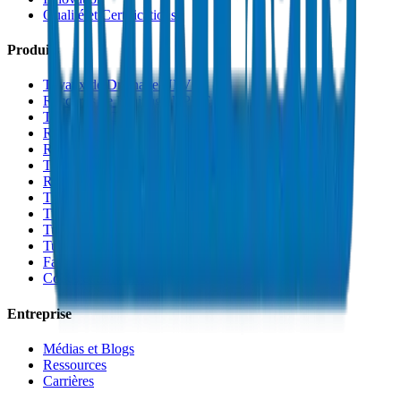
Qualité et Certifications
Produits
Tuyaux de Drainage UPVC
Raccords de Drainage UPVC
Tuyaux PVC Haute Pression
Raccords PVC Haute Pression
Raccords PVC SCH 40
Tuyaux de Gaine PVC
Raccords de Gaine PVC
Tuyaux Conduit PVC
Tuyaux PP-R
Tuyaux HDPE
Tuyaux PEX
Fabrications et Accessoires
Colles et Solvants
Entreprise
Médias et Blogs
Ressources
Carrières