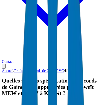
Contact
Accueil
/
Produits
/
Raccords de Gaine PVC
/
Koweït
Quelles sont les spécifications Raccords
de Gaine PVC approuvées par Koweït
MEW et MPW à Koweït ?