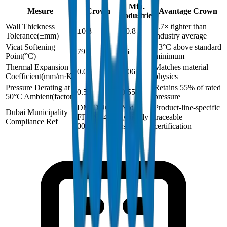
Min.
Mesure
Crown
Avantage Crown
industrie
Wall Thickness
2.7× tighter than
±0.3
±0.8
Tolerance
(
±mm
)
industry average
Vicat Softening
+3°C above standard
79
76
Point
(
°C
)
minimum
Thermal Expansion
Matches material
0.06
0.06
Coefficient
(
mm/m·K
)
physics
Pressure Derating at
Retains 55% of rated
0.55
0.55
50°C Ambient
(
factor
)
pressure
DM-DUCT-
Not
Product-line-specific
Dubai Municipality
FIT-2024-
typically
traceable
Compliance Ref
001
issued
certification