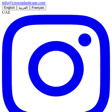
info@crownplasticuae.com
English
العربية
Français
UAE