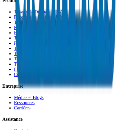
Produits
Tuyaux de Drainage UPVC
Raccords de Drainage UPVC
Tuyaux PVC Haute Pression
Raccords PVC Haute Pression
Raccords PVC SCH 40
Tuyaux de Gaine PVC
Raccords de Gaine PVC
Tuyaux Conduit PVC
Tuyaux PP-R
Tuyaux HDPE
Tuyaux PEX
Fabrications et Accessoires
Colles et Solvants
Entreprise
Médias et Blogs
Ressources
Carrières
Assistance