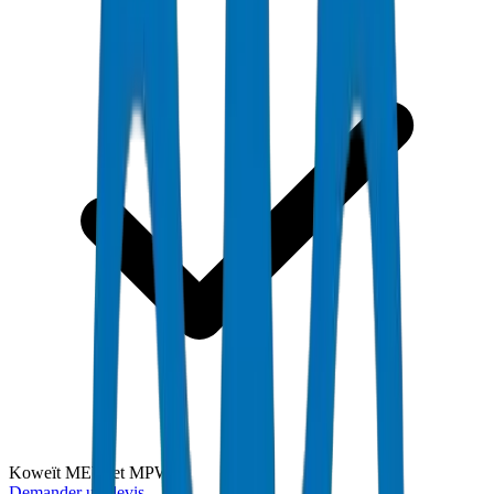
Koweït MEW et MPW
Demander un devis