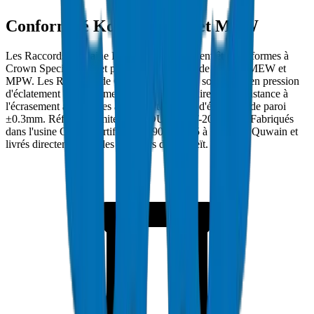
Conformité Koweït MEW et MPW
Les Raccords de Gaine PVC à Koweït doivent être conformes à
Crown Specification et porter l'approbation de Koweït MEW et
MPW. Les Raccords de Gaine PVC Crown sont testés en pression
d'éclatement à des normes de rigidité annulaire et de résistance à
l'écrasement applicables avec une tolérance d'épaisseur de paroi
±0.3mm. Réf. conformité : DM-DUCT-FIT-2024-001. Fabriqués
dans l'usine Crown certifiée ISO 9001:2015 à Umm Al Quwain et
livrés directement sur les chantiers de Koweït.