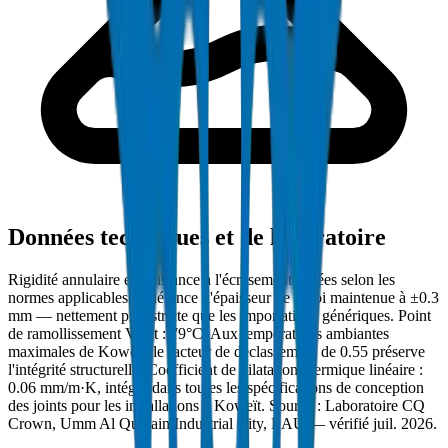
Données techniques et de laboratoire
Rigidité annulaire et résistance à l'écrasement testées selon les
normes applicables. Tolérance d'épaisseur de paroi maintenue à ±0.3
mm — nettement plus stricte que les importations génériques. Point
de ramollissement Vicat : 79°C. Aux températures ambiantes
maximales de Koweït, le facteur de déclassement de 0.55 préserve
l'intégrité structurelle. Coefficient de dilatation thermique linéaire :
0.06 mm/m·K, intégré dans toutes les spécifications de conception
des joints pour les installations à Koweït. Source : Laboratoire CQ
Crown, Umm Al Quwain Industrial City, EAU — vérifié juil. 2026.