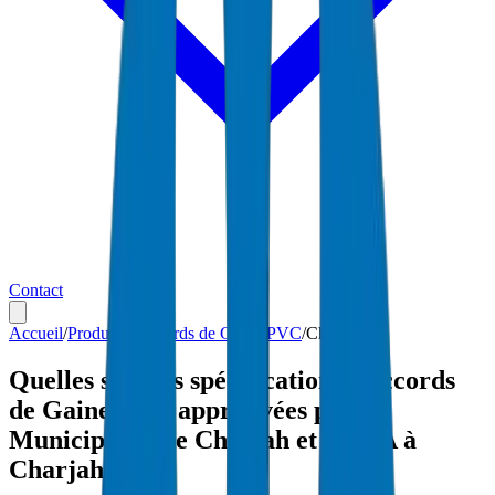
Contact
Accueil
/
Produits
/
Raccords de Gaine PVC
/
Charjah
Quelles sont les spécifications Raccords
de Gaine PVC approuvées par
Municipalité de Charjah et SEWA à
Charjah ?