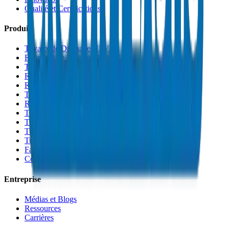
Qualité et Certifications
Produits
Tuyaux de Drainage UPVC
Raccords de Drainage UPVC
Tuyaux PVC Haute Pression
Raccords PVC Haute Pression
Raccords PVC SCH 40
Tuyaux de Gaine PVC
Raccords de Gaine PVC
Tuyaux Conduit PVC
Tuyaux PP-R
Tuyaux HDPE
Tuyaux PEX
Fabrications et Accessoires
Colles et Solvants
Entreprise
Médias et Blogs
Ressources
Carrières