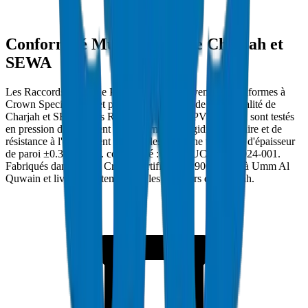
Conformité Municipalité de Charjah et
SEWA
Les Raccords de Gaine PVC à Charjah doivent être conformes à
Crown Specification et porter l'approbation de Municipalité de
Charjah et SEWA. Les Raccords de Gaine PVC Crown sont testés
en pression d'éclatement à des normes de rigidité annulaire et de
résistance à l'écrasement applicables avec une tolérance d'épaisseur
de paroi ±0.3mm. Réf. conformité : DM-DUCT-FIT-2024-001.
Fabriqués dans l'usine Crown certifiée ISO 9001:2015 à Umm Al
Quwain et livrés directement sur les chantiers de Charjah.