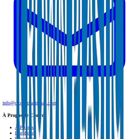
info@crownplasticuae.com
À Propos de Crown
À Propos
Durabilité
Innovation