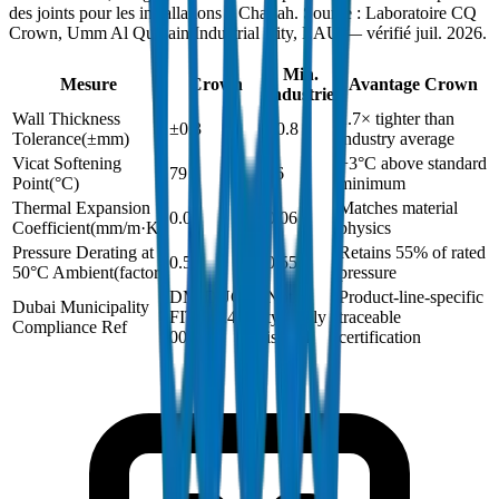
des joints pour les installations à Charjah. Source : Laboratoire CQ
Crown, Umm Al Quwain Industrial City, EAU — vérifié juil. 2026.
Min.
Mesure
Crown
Avantage Crown
industrie
Wall Thickness
2.7× tighter than
±0.3
±0.8
Tolerance
(
±mm
)
industry average
Vicat Softening
+3°C above standard
79
76
Point
(
°C
)
minimum
Thermal Expansion
Matches material
0.06
0.06
Coefficient
(
mm/m·K
)
physics
Pressure Derating at
Retains 55% of rated
0.55
0.55
50°C Ambient
(
factor
)
pressure
DM-DUCT-
Not
Product-line-specific
Dubai Municipality
FIT-2024-
typically
traceable
Compliance Ref
001
issued
certification