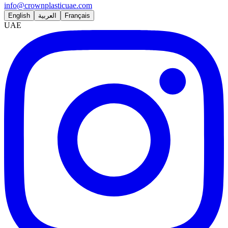
info@crownplasticuae.com
English
العربية
Français
UAE