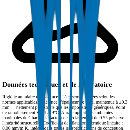
Données techniques et de laboratoire
Rigidité annulaire et résistance à l'écrasement testées selon les
normes applicables. Tolérance d'épaisseur de paroi maintenue à ±0.3
mm — nettement plus stricte que les importations génériques. Point
de ramollissement Vicat : 79°C. Aux températures ambiantes
maximales de Charjah, le facteur de déclassement de 0.55 préserve
l'intégrité structurelle. Coefficient de dilatation thermique linéaire :
0.06 mm/m·K, intégré dans toutes les spécifications de conception