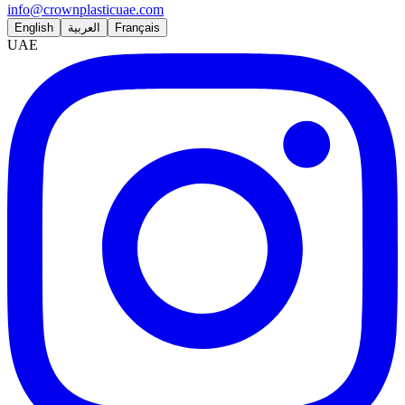
info@crownplasticuae.com
English
العربية
Français
UAE