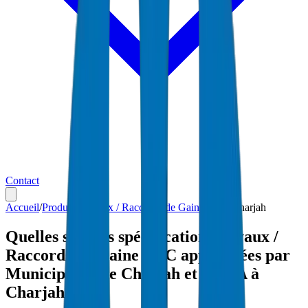
Contact
Accueil
/
Produits
/
Tuyaux / Raccords de Gaine PVC
/
Charjah
Quelles sont les spécifications Tuyaux /
Raccords de Gaine PVC approuvées par
Municipalité de Charjah et SEWA à
Charjah ?