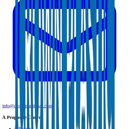
info@crownplasticuae.com
À Propos de Crown
À Propos