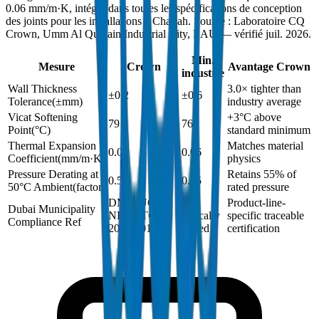
0.06 mm/m·K, intégré dans toutes les spécifications de conception
des joints pour les installations à Charjah. Source : Laboratoire CQ
Crown, Umm Al Quwain Industrial City, EAU — vérifié juil. 2026.
Min.
Mesure
Crown
Avantage Crown
industrie
Wall Thickness
3.0× tighter than
±0.2
±0.6
Tolerance
(
±mm
)
industry average
Vicat Softening
+3°C above
79
76
Point
(
°C
)
standard minimum
Thermal Expansion
Matches material
0.06
0.06
Coefficient
(
mm/m·K
)
physics
Pressure Derating at
Retains 55% of
0.55
0.55
50°C Ambient
(
factor
)
rated pressure
DM-DUCT-
Not
Product-line-
Dubai Municipality
NEMATC2-
typically
specific traceable
Compliance Ref
2024-001
issued
certification