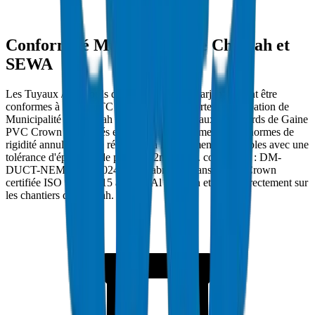
Conformité Municipalité de Charjah et
SEWA
Les Tuyaux / Raccords de Gaine PVC à Charjah doivent être
conformes à NEMA TC 2 / DIN 8062 et porter l'approbation de
Municipalité de Charjah et SEWA. Les Tuyaux / Raccords de Gaine
PVC Crown sont testés en pression d'éclatement à des normes de
rigidité annulaire et de résistance à l'écrasement applicables avec une
tolérance d'épaisseur de paroi ±0.2mm. Réf. conformité : DM-
DUCT-NEMATC2-2024-001. Fabriqués dans l'usine Crown
certifiée ISO 9001:2015 à Umm Al Quwain et livrés directement sur
les chantiers de Charjah.