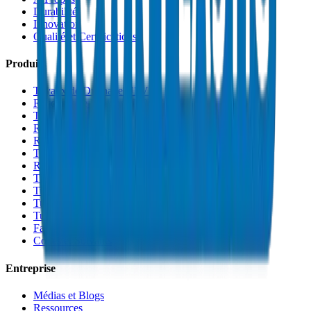
Durabilité
Innovation
Qualité et Certifications
Produits
Tuyaux de Drainage UPVC
Raccords de Drainage UPVC
Tuyaux PVC Haute Pression
Raccords PVC Haute Pression
Raccords PVC SCH 40
Tuyaux de Gaine PVC
Raccords de Gaine PVC
Tuyaux Conduit PVC
Tuyaux PP-R
Tuyaux HDPE
Tuyaux PEX
Fabrications et Accessoires
Colles et Solvants
Entreprise
Médias et Blogs
Ressources