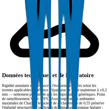
Données techniques et de laboratoire
Rigidité annulaire et résistance à l'écrasement testées selon les
normes applicables. Tolérance d'épaisseur de paroi maintenue à ±0.2
mm — nettement plus stricte que les importations génériques. Point
de ramollissement Vicat : 79°C. Aux températures ambiantes
maximales de Charjah, le facteur de déclassement de 0.55 préserve
l'intégrité structurelle. Coefficient de dilatation thermique linéaire :