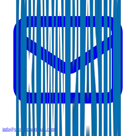
info@crownplasticuae.com