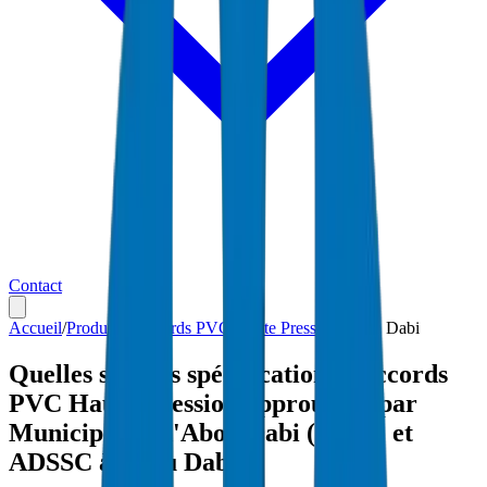
Contact
Accueil
/
Produits
/
Raccords PVC Haute Pression
/
Abou Dabi
Quelles sont les spécifications Raccords
PVC Haute Pression approuvées par
Municipalité d'Abou Dabi (ADM) et
ADSSC à Abou Dabi ?