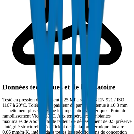
Données techniques et de laboratoire
Testé en pression d'éclatement à 25 MPa selon BS EN 921 / ISO
1167 à 20°C. Tolérance d'épaisseur de paroi maintenue à ±0.3 mm
— nettement plus stricte que les importations génériques. Point de
ramollissement Vicat : 80°C. Aux températures ambiantes
maximales de Abou Dabi, le facteur de déclassement de 0.5 préserve
l'intégrité structurelle. Coefficient de dilatation thermique linéaire :
0.06 mm/m·K, intégré dans toutes les spécifications de conception