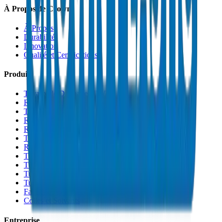
À Propos de Crown
À Propos
Durabilité
Innovation
Qualité et Certifications
Produits
Tuyaux de Drainage UPVC
Raccords de Drainage UPVC
Tuyaux PVC Haute Pression
Raccords PVC Haute Pression
Raccords PVC SCH 40
Tuyaux de Gaine PVC
Raccords de Gaine PVC
Tuyaux Conduit PVC
Tuyaux PP-R
Tuyaux HDPE
Tuyaux PEX
Fabrications et Accessoires
Colles et Solvants
Entreprise