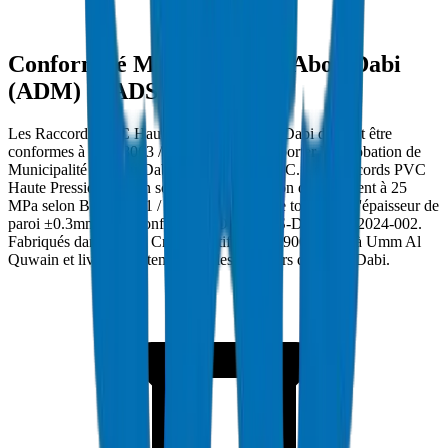
Conformité Municipalité d'Abou Dabi
(ADM) et ADSSC
Les Raccords PVC Haute Pression à Abou Dabi doivent être
conformes à DIN 8063 / BS EN 1452:3 et porter l'approbation de
Municipalité d'Abou Dabi (ADM) et ADSSC. Les Raccords PVC
Haute Pression Crown sont testés en pression d'éclatement à 25
MPa selon BS EN 921 / ISO 1167 avec une tolérance d'épaisseur de
paroi ±0.3mm. Réf. conformité : DM-PRES-DIN8063-2024-002.
Fabriqués dans l'usine Crown certifiée ISO 9001:2015 à Umm Al
Quwain et livrés directement sur les chantiers de Abou Dabi.