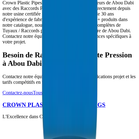
Crown Plastic Pipes approvisionne les entrepreneurs de Abou Dabi
avec des Raccords PVC Haute Pression livrés directement depuis
notre usine certifiée ISO 9001:2015. Avec plus de 30 ans
d'expérience de fabrication dans le CCG et 5000+ produits dans
notre catalogue, nous fournissons des solutions complètes de
Tuyaux / Raccords pour les projets d'infrastructure de Abou Dabi.
Contactez notre équipe technique pour les exigences spécifiques à
votre projet.
Besoin de Raccords PVC Haute Pression
à Abou Dabi ?
Contactez notre équipe technique pour les spécifications projet et les
tarifs compétitifs en volume.
Contactez-nous
Tous les produits
CROWN PLASTIC PIPES / FITTINGS
L'Excellence dans Chaque Tuyau