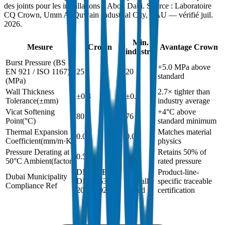
des joints pour les installations à Abou Dabi. Source : Laboratoire
CQ Crown, Umm Al Quwain Industrial City, EAU — vérifié juil.
2026.
Min.
Mesure
Crown
Avantage Crown
industrie
Burst Pressure (BS
+5.0 MPa above
EN 921 / ISO 1167)
25
20
standard
(
MPa
)
Wall Thickness
2.7× tighter than
±0.3
±0.8
Tolerance
(
±mm
)
industry average
Vicat Softening
+4°C above
80
76
Point
(
°C
)
standard minimum
Thermal Expansion
Matches material
0.06
0.06
Coefficient
(
mm/m·K
)
physics
Pressure Derating at
Retains 50% of
0.5
0.5
50°C Ambient
(
factor
)
rated pressure
DM-PRES-
Not
Product-line-
Dubai Municipality
DIN8063-
typically
specific traceable
Compliance Ref
2024-002
issued
certification