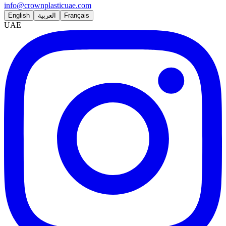
info@crownplasticuae.com
English
العربية
Français
UAE