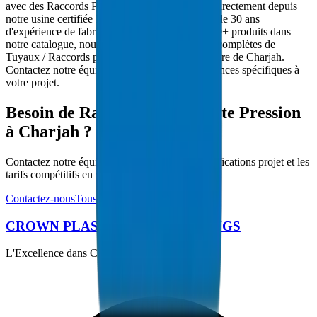
avec des Raccords PVC Haute Pression livrés directement depuis
notre usine certifiée ISO 9001:2015. Avec plus de 30 ans
d'expérience de fabrication dans le CCG et 5000+ produits dans
notre catalogue, nous fournissons des solutions complètes de
Tuyaux / Raccords pour les projets d'infrastructure de Charjah.
Contactez notre équipe technique pour les exigences spécifiques à
votre projet.
Besoin de Raccords PVC Haute Pression
à Charjah ?
Contactez notre équipe technique pour les spécifications projet et les
tarifs compétitifs en volume.
Contactez-nous
Tous les produits
CROWN PLASTIC PIPES / FITTINGS
L'Excellence dans Chaque Tuyau