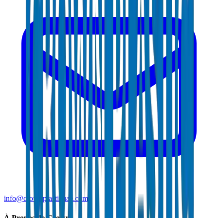
info@crownplasticuae.com
À Propos de Crown