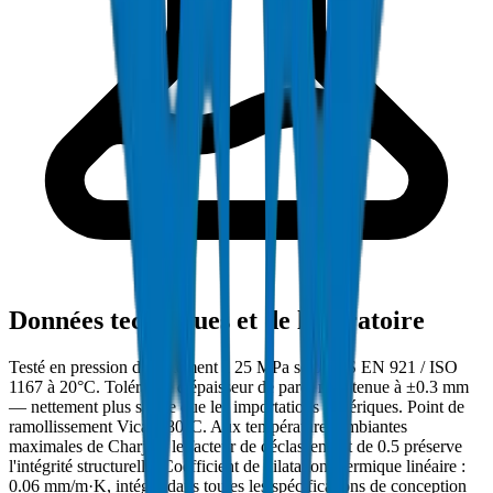
Données techniques et de laboratoire
Testé en pression d'éclatement à 25 MPa selon BS EN 921 / ISO
1167 à 20°C. Tolérance d'épaisseur de paroi maintenue à ±0.3 mm
— nettement plus stricte que les importations génériques. Point de
ramollissement Vicat : 80°C. Aux températures ambiantes
maximales de Charjah, le facteur de déclassement de 0.5 préserve
l'intégrité structurelle. Coefficient de dilatation thermique linéaire :
0.06 mm/m·K, intégré dans toutes les spécifications de conception