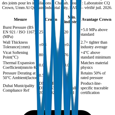
des joints pour les installations à Charjah. Source : Laboratoire CQ
Crown, Umm Al Quwain Industrial City, EAU — vérifié juil. 2026.
Min.
Mesure
Crown
Avantage Crown
industrie
Burst Pressure (BS
+5.0 MPa above
EN 921 / ISO 1167)
25
20
standard
(
MPa
)
Wall Thickness
2.7× tighter than
±0.3
±0.8
Tolerance
(
±mm
)
industry average
Vicat Softening
+4°C above
80
76
Point
(
°C
)
standard minimum
Thermal Expansion
Matches material
0.06
0.06
Coefficient
(
mm/m·K
)
physics
Pressure Derating at
Retains 50% of
0.5
0.5
50°C Ambient
(
factor
)
rated pressure
DM-PRES-
Not
Product-line-
Dubai Municipality
DIN8063-
typically
specific traceable
Compliance Ref
2024-002
issued
certification