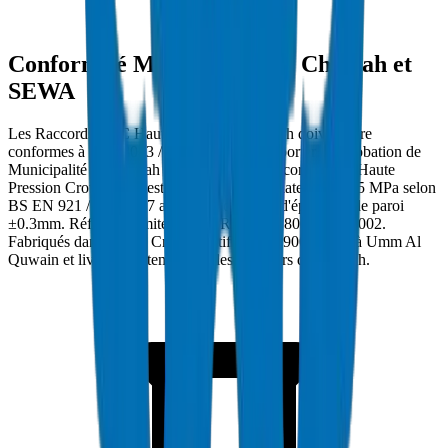
Conformité Municipalité de Charjah et
SEWA
Les Raccords PVC Haute Pression à Charjah doivent être
conformes à DIN 8063 / BS EN 1452:3 et porter l'approbation de
Municipalité de Charjah et SEWA. Les Raccords PVC Haute
Pression Crown sont testés en pression d'éclatement à 25 MPa selon
BS EN 921 / ISO 1167 avec une tolérance d'épaisseur de paroi
±0.3mm. Réf. conformité : DM-PRES-DIN8063-2024-002.
Fabriqués dans l'usine Crown certifiée ISO 9001:2015 à Umm Al
Quwain et livrés directement sur les chantiers de Charjah.