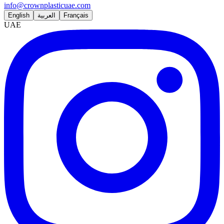
info@crownplasticuae.com
English
العربية
Français
UAE