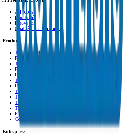
À Propos
Durabilité
Innovation
Qualité et Certifications
Produits
Tuyaux de Drainage UPVC
Raccords de Drainage UPVC
Tuyaux PVC Haute Pression
Raccords PVC Haute Pression
Raccords PVC SCH 40
Tuyaux de Gaine PVC
Raccords de Gaine PVC
Tuyaux Conduit PVC
Tuyaux PP-R
Tuyaux HDPE
Tuyaux PEX
Fabrications et Accessoires
Colles et Solvants
Entreprise