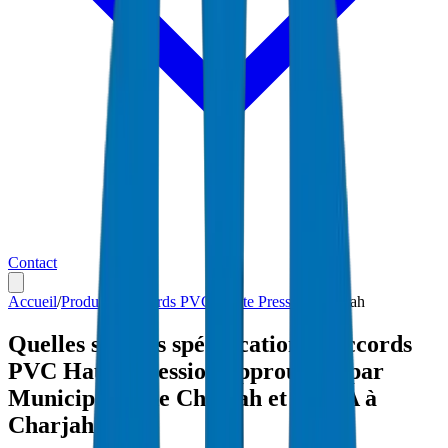
Contact
Accueil
/
Produits
/
Raccords PVC Haute Pression
/
Charjah
Quelles sont les spécifications Raccords
PVC Haute Pression approuvées par
Municipalité de Charjah et SEWA à
Charjah ?