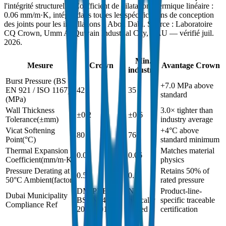
l'intégrité structurelle. Coefficient de dilatation thermique linéaire :
0.06 mm/m·K, intégré dans toutes les spécifications de conception
des joints pour les installations à Abou Dabi. Source : Laboratoire
CQ Crown, Umm Al Quwain Industrial City, EAU — vérifié juil.
2026.
Min.
Mesure
Crown
Avantage Crown
industrie
Burst Pressure (BS
+7.0 MPa above
EN 921 / ISO 1167)
42
35
standard
(
MPa
)
Wall Thickness
3.0× tighter than
±0.2
±0.6
Tolerance
(
±mm
)
industry average
Vicat Softening
+4°C above
80
76
Point
(
°C
)
standard minimum
Thermal Expansion
Matches material
0.06
0.06
Coefficient
(
mm/m·K
)
physics
Pressure Derating at
Retains 50% of
0.5
0.5
50°C Ambient
(
factor
)
rated pressure
DM-PRES-
Not
Product-line-
Dubai Municipality
BSEN1452-
typically
specific traceable
Compliance Ref
2024-001
issued
certification