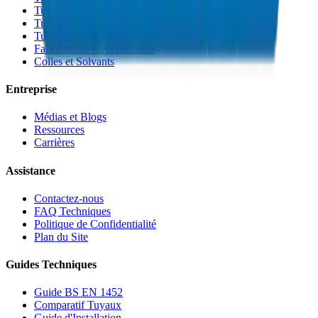
Tuyaux PP-R
Tuyaux HDPE
Tuyaux PEX
Fabrications et Accessoires
Colles et Solvants
Entreprise
Médias et Blogs
Ressources
Carrières
Assistance
Contactez-nous
FAQ Techniques
Politique de Confidentialité
Plan du Site
Guides Techniques
Guide BS EN 1452
Comparatif Tuyaux
Guide d'Installation