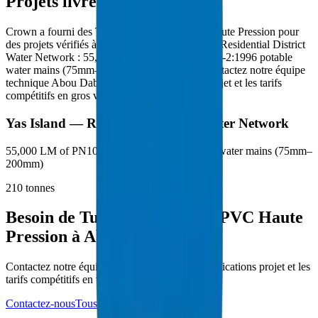
Projets livrés à Abou Dabi
Crown a fourni des Tuyaux / Raccords PVC Haute Pression pour
des projets vérifiés à Abou Dabi : Yas Island — Residential District
Water Network : 55,000 LM of PN10 ISO 4422-2:1996 potable
water mains (75mm–200mm) (210 tonnes). Contactez notre équipe
technique Abou Dabi pour les spécifications projet et les tarifs
compétitifs en gros volume.
Yas Island — Residential District Water Network
55,000 LM of PN10 ISO 4422-2:1996 potable water mains (75mm–
200mm)
210
tonnes
Besoin de Tuyaux / Raccords PVC Haute
Pression à Abou Dabi ?
Contactez notre équipe technique pour les spécifications projet et les
tarifs compétitifs en volume.
Contactez-nous
Tous les produits