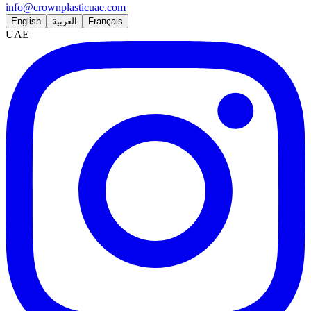
info@crownplasticuae.com
English
العربية
Français
UAE