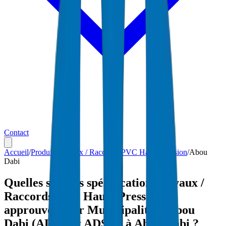
Contact
Accueil
/
Produits
/
Tuyaux / Raccords PVC Haute Pression
/
Abou
Dabi
Quelles sont les spécifications Tuyaux /
Raccords PVC Haute Pression
approuvées par Municipalité d'Abou
Dabi (ADM) et ADSSC à Abou Dabi ?