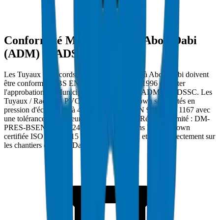
Conformité Municipalité d'Abou Dabi
(ADM) et ADSSC
Les Tuyaux / Raccords PVC Haute Pression à Abou Dabi doivent
être conformes à BS EN 1452 / ISO 4422-2:1996 et porter
l'approbation de Municipalité d'Abou Dabi (ADM) et ADSSC. Les
Tuyaux / Raccords PVC Haute Pression Crown sont testés en
pression d'éclatement à 42 MPa selon BS EN 921 / ISO 1167 avec
une tolérance d'épaisseur de paroi ±0.2mm. Réf. conformité : DM-
PRES-BSEN1452-2024-001. Fabriqués dans l'usine Crown
certifiée ISO 9001:2015 à Umm Al Quwain et livrés directement sur
les chantiers de Abou Dabi.