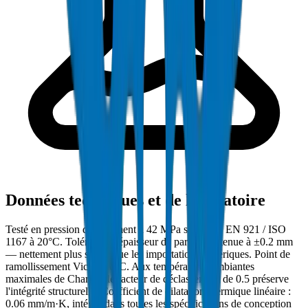
Données techniques et de laboratoire
Testé en pression d'éclatement à 42 MPa selon BS EN 921 / ISO
1167 à 20°C. Tolérance d'épaisseur de paroi maintenue à ±0.2 mm
— nettement plus stricte que les importations génériques. Point de
ramollissement Vicat : 80°C. Aux températures ambiantes
maximales de Charjah, le facteur de déclassement de 0.5 préserve
l'intégrité structurelle. Coefficient de dilatation thermique linéaire :
0.06 mm/m·K, intégré dans toutes les spécifications de conception