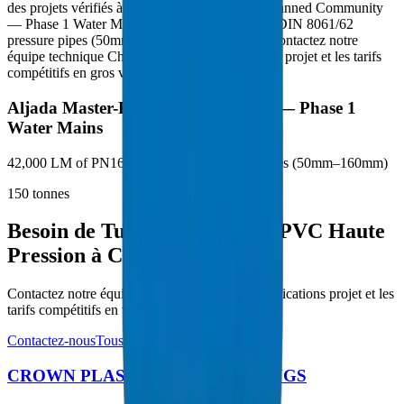
des projets vérifiés à Charjah : Aljada Master-Planned Community
— Phase 1 Water Mains : 42,000 LM of PN16 DIN 8061/62
pressure pipes (50mm–160mm) (150 tonnes). Contactez notre
équipe technique Charjah pour les spécifications projet et les tarifs
compétitifs en gros volume.
Aljada Master-Planned Community — Phase 1
Water Mains
42,000 LM of PN16 DIN 8061/62 pressure pipes (50mm–160mm)
150
tonnes
Besoin de Tuyaux / Raccords PVC Haute
Pression à Charjah ?
Contactez notre équipe technique pour les spécifications projet et les
tarifs compétitifs en volume.
Contactez-nous
Tous les produits
CROWN PLASTIC PIPES / FITTINGS