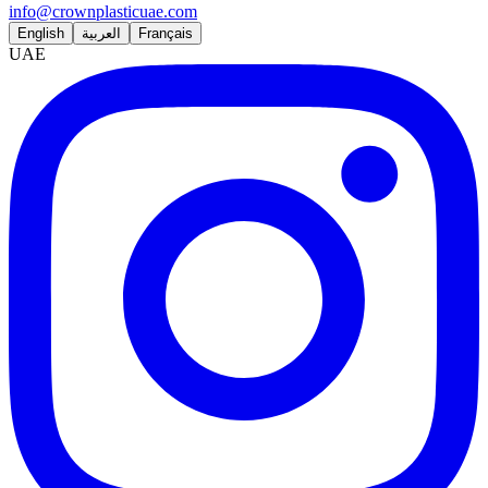
info@crownplasticuae.com
English
العربية
Français
UAE