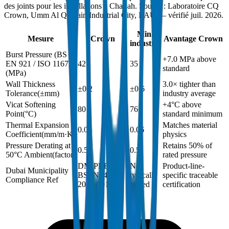
des joints pour les installations à Charjah. Source : Laboratoire CQ
Crown, Umm Al Quwain Industrial City, EAU — vérifié juil. 2026.
Min.
Mesure
Crown
Avantage Crown
industrie
Burst Pressure (BS
+7.0 MPa above
EN 921 / ISO 1167)
42
35
standard
(
MPa
)
Wall Thickness
3.0× tighter than
±0.2
±0.6
Tolerance
(
±mm
)
industry average
Vicat Softening
+4°C above
80
76
Point
(
°C
)
standard minimum
Thermal Expansion
Matches material
0.06
0.06
Coefficient
(
mm/m·K
)
physics
Pressure Derating at
Retains 50% of
0.5
0.5
50°C Ambient
(
factor
)
rated pressure
DM-PRES-
Not
Product-line-
Dubai Municipality
BSEN1452-
typically
specific traceable
Compliance Ref
2024-001
issued
certification