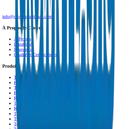
info@crownplasticuae.com
À Propos de Crown
À Propos
Durabilité
Innovation
Qualité et Certifications
Produits
Tuyaux de Drainage UPVC
Raccords de Drainage UPVC
Tuyaux PVC Haute Pression
Raccords PVC Haute Pression
Raccords PVC SCH 40
Tuyaux de Gaine PVC
Raccords de Gaine PVC
Tuyaux Conduit PVC
Tuyaux PP-R
Tuyaux HDPE