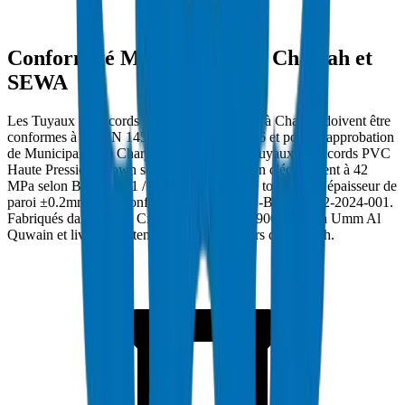
Conformité Municipalité de Charjah et
SEWA
Les Tuyaux / Raccords PVC Haute Pression à Charjah doivent être
conformes à BS EN 1452 / ISO 4422-2:1996 et porter l'approbation
de Municipalité de Charjah et SEWA. Les Tuyaux / Raccords PVC
Haute Pression Crown sont testés en pression d'éclatement à 42
MPa selon BS EN 921 / ISO 1167 avec une tolérance d'épaisseur de
paroi ±0.2mm. Réf. conformité : DM-PRES-BSEN1452-2024-001.
Fabriqués dans l'usine Crown certifiée ISO 9001:2015 à Umm Al
Quwain et livrés directement sur les chantiers de Charjah.