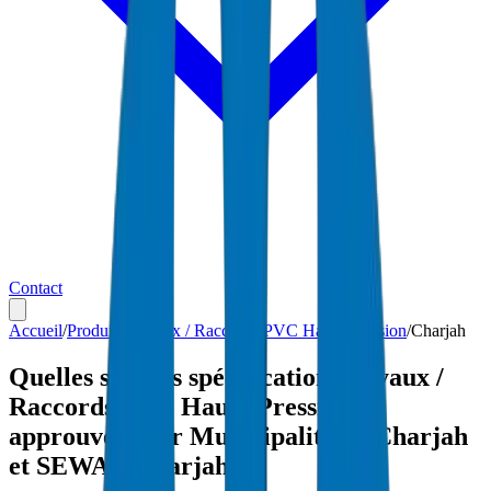
Contact
Accueil
/
Produits
/
Tuyaux / Raccords PVC Haute Pression
/
Charjah
Quelles sont les spécifications Tuyaux /
Raccords PVC Haute Pression
approuvées par Municipalité de Charjah
et SEWA à Charjah ?